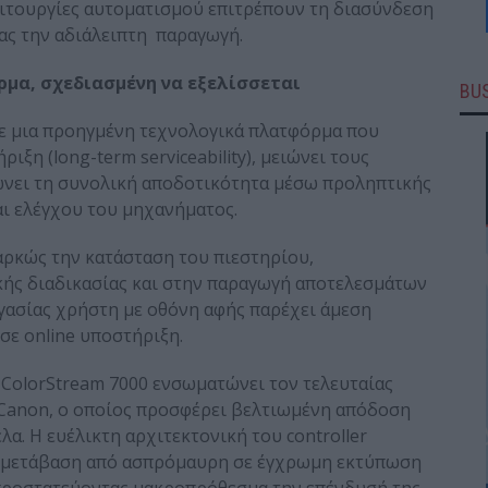
ειτουργίες αυτοματισμού επιτρέπουν τη διασύνδεση
τας την αδιάλειπτη παραγωγή.
μα, σχεδιασμένη να εξελίσσεται
BUS
 σε μια προηγμένη τεχνολογικά πλατφόρμα που
ξη (long-term serviceability), μειώνει τους
ώνει τη συνολική αποδοτικότητα μέσω προληπτικής
ι ελέγχου του μηχανήματος.
ρκώς την κατάσταση του πιεστηρίου,
κής διαδικασίας και στην παραγωγή αποτελεσμάτων
γασίας χρήστη με οθόνη αφής παρέχει άμεση
σε online υποστήριξη.
 ColorStream 7000 ενσωματώνει τον τελευταίας
ης Canon, ο οποίος προσφέρει βελτιωμένη απόδοση
α. Η ευέλικτη αρχιτεκτονική του controller
η μετάβαση από ασπρόμαυρη σε έγχρωμη εκτύπωση