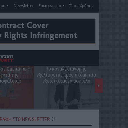
ιση
Newsletter
Επικοινωνία
Όροι Χρήσης
Post-Quantum: Η
Το κανάλι διανομής
Ο ρόλος 
έντα της
εξελίσσεται προς ακόμη πιο
ελληνική π
ασφάλειας
εξειδικευμένα μοντέλα
ΓΡΑΦΗ ΣΤΟ NEWSLETTER