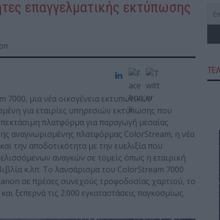
ητες επαγγελματικής εκτύπωσης
on
ΤΕ
m 7000, μια νέα οικογένεια εκτυπωτικών
μένη για εταιρίες υπηρεσιών εκτύπωσης που
 επεκτάσιμη πλατφόρμα για παραγωγή μεσαίας
της αναγνωρισμένης πλατφόρμας ColorStream, η νέα
και την αποδοτικότητα με την ευελιξία που
ξελισσόμενων αναγκών σε τομείς όπως η εταιρική
βιβλία κ.λπ. Το λανσάρισμα του ColorStream 7000
 Canon σε πρέσες συνεχούς τροφοδοσίας χαρτιού, το
αι ξεπερνά τις 2.000 εγκαταστάσεις παγκοσμίως.