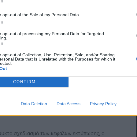
In
ιρά προσφέρει την επιλογή ενός συστήματος που
αι εξασφαλίζει σταθερή απόδοση και
o opt-out of the Sale of my Personal Data.
οντικής αναβάθμισης.
In
to opt-out of processing my Personal Data for Targeted
ing.
In
που χαρακτηρίζει τη σειρά ColorStream
o opt-out of Collection, Use, Retention, Sale, and/or Sharing
ersonal Data that Is Unrelated with the Purposes for which it
ική inkjet τροφοδοσίας ρολού της Canon, η σειρά
lected.
 κεφαλές εκτύπωσης native 600 dpi και μελάνια
Out
άση το νερό. Σε συνδυασμό με την τεχνολογία
CONFIRM
σφαλίζει απαλούς τόνους και πλούσιες αποχρώσεις,
τας 1200 dpi σε κοινό offset, ανακυκλωμένο και
όκειται για σχετικές τεχνολογίες που
Data Deletion
Data Access
Privacy Policy
eam 6000, διασφαλίζοντας τη συνέχεια των
τους υφιστάμενους κατόχους της πλατφόρμας
όψυκτο σχεδιασμό των κεφαλών εκτύπωσης, ο