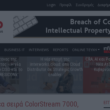
Login
Προφίλ
Συνδρομές
Διαφήμ
S
BUSINESS IT
INTERVIEWS
REPORTS
ONLINE ΤΕΥΧΗ
τονας της
Η νέα εποχή της
CRA, AI και 
τας – Η νέα
interworks.cloud: από Cloud
Νέα Ατζ
 CISO και το
Distributor σε Strategic Growth
Κυβερνο
 RESICONx
Enabler
α σειρά ColorStream 7000,
ΕΓ