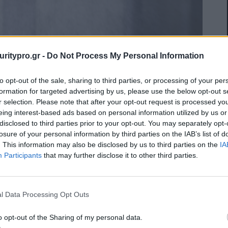
uritypro.gr -
Do Not Process My Personal Information
to opt-out of the sale, sharing to third parties, or processing of your per
formation for targeted advertising by us, please use the below opt-out s
r selection. Please note that after your opt-out request is processed y
eing interest-based ads based on personal information utilized by us or
disclosed to third parties prior to your opt-out. You may separately opt-
losure of your personal information by third parties on the IAB’s list of
. This information may also be disclosed by us to third parties on the
IA
νής συνεχούς παραγωγής και αυξημένων
Participants
that may further disclose it to other third parties.
ροσφέρει σταθερή, αξιόπιστη απόδοση σε βάθος
τη λειτουργία αποτελεί βασική προτεραιότητα.
l Data Processing Opt Outs
ία μοντέλα, τα ColorStream 7075, 7100 και 7127,
 μέτρα το λεπτό και μηνιαίο όγκο παραγωγής έως
o opt-out of the Sharing of my personal data.
A4. Διαθέσιμη σε εκδόσεις τόσο για ασπρόμαυρη