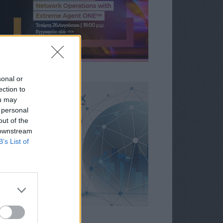
sonal or
ection to
ou may
 personal
out of the
 downstream
B’s List of