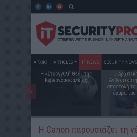
ΑΡΧΙΚΗ
ARTICLES
IT NEWS
SECURITY NEW
Η «Στρογγυλή Θεά» της
Ο Αρχιτέκ
Κυβερνοασφάλειας
Ανθεκτικότη
αποστολή του
όραμα του
Η Canon παρουσιάζει τη νέ