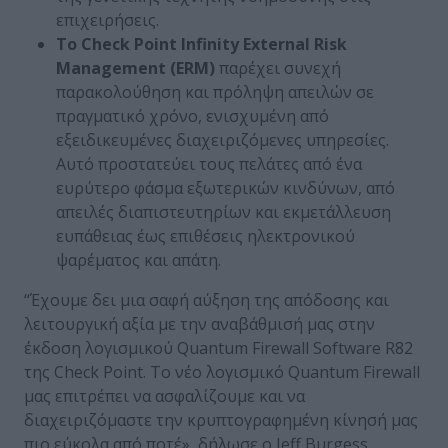
επιχειρήσεις.
Το Check
Point
Infinity
External
Risk
Management
(ERM
)
παρέχει συνεχή
παρακολούθηση και πρόληψη απειλών σε
πραγματικό χρόνο, ενισχυμένη από
εξειδικευμένες διαχειριζόμενες υπηρεσίες.
Αυτό προστατεύει τους πελάτες από ένα
ευρύτερο φάσμα εξωτερικών κινδύνων, από
απειλές διαπιστευτηρίων και εκμετάλλευση
ευπάθειας έως επιθέσεις ηλεκτρονικού
ψαρέματος και απάτη.
“Έχουμε δει μια σαφή αύξηση της απόδοσης και
λειτουργική αξία με την αναβάθμισή μας στην
έκδοση λογισμικού Quantum Firewall Software R82
της Check Point. Το νέο λογισμικό Quantum Firewall
μας επιτρέπει να ασφαλίζουμε και να
διαχειριζόμαστε την κρυπτογραφημένη κίνησή μας
πιο εύκολα από ποτέ», δήλωσε ο Jeff Burgess,