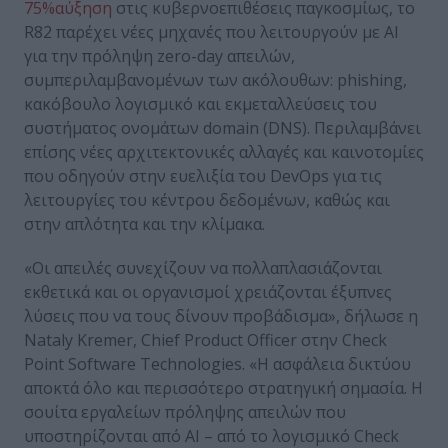
75%αύξηση
στις κυβερνοεπιθέσεις παγκοσμίως, το
R82 παρέχει νέες μηχανές που λειτουργούν με AI
για την πρόληψη zero-day απειλών,
συμπεριλαμβανομένων των ακόλουθων: phishing,
κακόβουλο λογισμικό και εκμεταλλεύσεις του
συστήματος ονομάτων domain (DNS). Περιλαμβάνει
επίσης νέες αρχιτεκτονικές αλλαγές και καινοτομίες
που οδηγούν στην ευελιξία του DevOps για τις
λειτουργίες του κέντρου δεδομένων, καθώς και
στην απλότητα και την κλίμακα.
«Οι απειλές συνεχίζουν να πολλαπλασιάζονται
εκθετικά και οι οργανισμοί χρειάζονται έξυπνες
λύσεις που να τους δίνουν προβάδισμα», δήλωσε η
Nataly Kremer, Chief Product Officer στην Check
Point Software Technologies. «Η ασφάλεια δικτύου
αποκτά όλο και περισσότερο στρατηγική σημασία. Η
σουίτα εργαλείων πρόληψης απειλών που
υποστηρίζονται από AI – από το λογισμικό Check