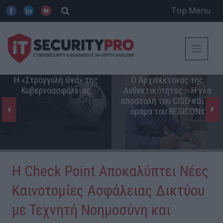
Top Menu
Η «Στρογγυλή Θεά» της
Ο Αρχιτέκτονας της
Κυβερνοασφάλειας
Ανθεκτικότητας – Η νέα
αποστολή του CISO και το
όραμα του RESICONx
Η Check Point Αποκαλύπτει Νέες
Καινοτομίες Ασφάλειας Δικτύου
με Τεχνητή Νοημοσύνη και