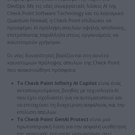
DevOps. Με τις νέες συνεργατικές λύσεις AI της
Check Point Software Technology και το λογισμικό
Quantum Firewall, η Check Point επιδιώκει να
προσφέρει AI πρόληψη απειλών υψηλής απόδοσης,
επιτρέποντας παράλληλα στους οργανισμούς να
καινοτομούν γρήγορα».
Οι νέες δυνατότητες βασίζονται στη σουίτα
καινοτομιών πρόληψης απειλών της Check Point
που ανακοινώθηκε πρόσφατα:
Το Check
Point
Infinity
AI
Copilot
είναι ένας
ανταποκρινόμενος βοηθός με τεχνολογία AI
που έχει σχεδιαστεί για να αυτοματοποιεί και
να επιταχύνει τη διαχείριση ασφάλειας και την
επίλυση απειλών.
Το Check
Point
GenAI
Protect
είναι μια
πρωτοποριακή λύση για την ασφαλή υιοθέτηση
της γενετικής τεχνητής νοημοσύνης στις