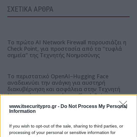
ΣΧΕΤΙΚΑ ΑΡΘΡΑ
Tο πρώτο AI Network Firewall παρουσιάζει η
Check Point, για προστασία από τα “τυφλά
σημεία” της Τεχνητής Νοημοσύνης
Το περιστατικό OpenAI–Hugging Face
αναδεικνύει την ανάγκη για αυστηρή
διακυβέρνηση και ασφάλεια στην Τεχνητή
Νοημοσύνη επισημαίνει η Check Point
www.itsecuritypro.gr -
Do Not Process My Personal
Information
Η νέα εποχή των κυβερνοεπιθέσεων: Όταν η
Τεχνητή Νοημοσύνη αναλαμβάνει τον έλεγχο
If you wish to opt-out of the sale, sharing to third parties, or
processing of your personal or sensitive information for