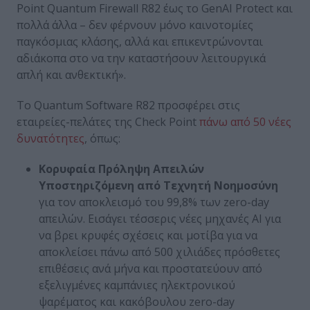
Point Quantum Firewall R82 έως το GenAI Protect και
πολλά άλλα – δεν φέρνουν μόνο καινοτομίες
παγκόσμιας κλάσης, αλλά και επικεντρώνονται
αδιάκοπα στο να την καταστήσουν λειτουργικά
απλή και ανθεκτική».
Το Quantum Software R82 προσφέρει στις
εταιρείες-πελάτες της Check Point
πάνω από 50 νέες
δυνατότητες
, όπως:
Κορυφαία Πρόληψη Απειλών
Υποστηριζόμενη από Τεχνητή Νοημοσύνη
για τον
αποκλεισμό του 99,8%
των zero-day
απειλών. Εισάγει τέσσερις νέες μηχανές AI για
να βρει κρυφές σχέσεις και μοτίβα για να
αποκλείσει πάνω από 500 χιλιάδες πρόσθετες
επιθέσεις ανά μήνα και προστατεύουν από
εξελιγμένες καμπάνιες ηλεκτρονικού
ψαρέματος και κακόβουλου zero-day