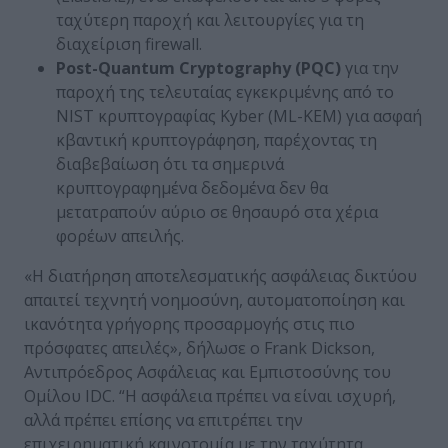
ταχύτερη παροχή και λειτουργίες για τη
διαχείριση firewall.
Post
-Quantum
Cryptography
(PQC
)
για την
παροχή της τελευταίας εγκεκριμένης από το
NIST κρυπτογραφίας Kyber (ML-KEM) για ασφαή
κβαντική κρυπτογράφηση, παρέχοντας τη
διαβεβαίωση ότι τα σημερινά
κρυπτογραφημένα δεδομένα δεν θα
μετατραπούν αύριο σε θησαυρό στα χέρια
φορέων απειλής.
«Η διατήρηση αποτελεσματικής ασφάλειας δικτύου
απαιτεί τεχνητή νοημοσύνη, αυτοματοποίηση και
ικανότητα γρήγορης προσαρμογής στις πιο
πρόσφατες απειλές», δήλωσε ο Frank Dickson,
Αντιπρόεδρος Ασφάλειας και Εμπιστοσύνης του
Ομίλου IDC. “Η ασφάλεια πρέπει να είναι ισχυρή,
αλλά πρέπει επίσης να επιτρέπει την
επιχειρηματική καινοτομία με την ταχύτητα