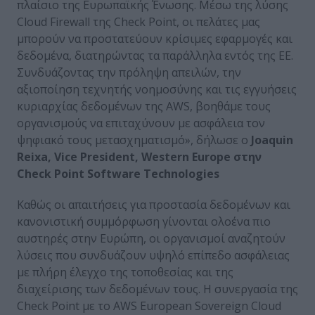
πλαίσιο της Ευρωπαϊκής Ένωσης. Μέσω της λύσης
Cloud Firewall της Check Point, οι πελάτες μας
μπορούν να προστατεύουν κρίσιμες εφαρμογές και
δεδομένα, διατηρώντας τα παράλληλα εντός της ΕΕ.
Συνδυάζοντας την πρόληψη απειλών, την
αξιοποίηση τεχνητής νοημοσύνης και τις εγγυήσεις
κυριαρχίας δεδομένων της AWS, βοηθάμε τους
οργανισμούς να επιταχύνουν με ασφάλεια τον
ψηφιακό τους μετασχηματισμό», δήλωσε ο
Joaquin
Reixa
,
Vice
President
,
Western
Europe
στην
Check
Point
Software
Technologies
Καθώς οι απαιτήσεις για προστασία δεδομένων και
κανονιστική συμμόρφωση γίνονται ολοένα πιο
αυστηρές στην Ευρώπη, οι οργανισμοί αναζητούν
λύσεις που συνδυάζουν υψηλό επίπεδο ασφάλειας
με πλήρη έλεγχο της τοποθεσίας και της
διαχείρισης των δεδομένων τους. Η συνεργασία της
Check Point με το AWS European Sovereign Cloud