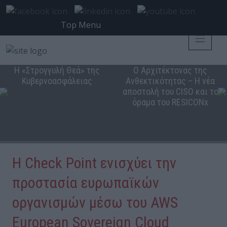
Top Menu
Η «Στρογγυλή Θεά» της
Ο Αρχιτέκτονας της
Κυβερνοασφάλειας
Ανθεκτικότητας – Η νέα
αποστολή του CISO και το
όραμα του RESICONx
Η Check Point ενισχύει την
προστασία ευρωπαϊκών
οργανισμών μέσω του AWS
European Sovereign Cloud