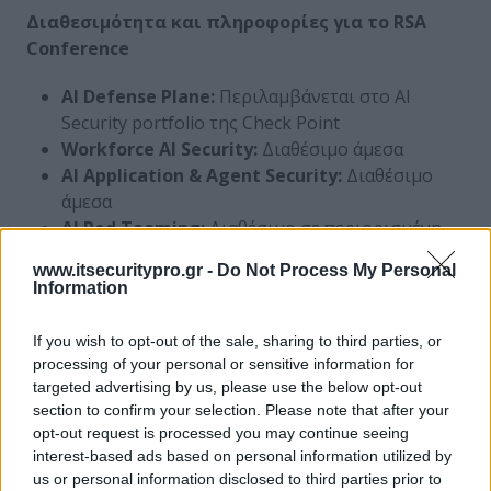
Διαθεσιμότητα και πληροφορίες για το
RSA
Conference
AI Defense Plane:
Περιλαμβάνεται στο AI
Security portfolio της Check Point
Workforce AI Security:
Διαθέσιμο άμεσα
AI Application & Agent Security:
Διαθέσιμο
άμεσα
AI
Red
Teaming
:
Διαθέσιμο σε περιορισμένη
έκδοση
www.itsecuritypro.gr -
Do Not Process My Personal
Information
Στο
RSA
Conference
2026
, η Check Point θα
παρουσιάσει το
AI
Defense
Plane
στο Booth
#
N
If you wish to opt-out of the sale, sharing to third parties, or
5879
, με live demos και ενημερώσεις από ειδικούς. Η
processing of your personal or sensitive information for
εταιρεία θα παρουσιάσει επίσης το
Gandalf
:
The
targeted advertising by us, please use the below opt-out
Agent
Gauntlet
, μια εμπειρική παρουσίαση που
section to confirm your selection. Please note that after your
αποκαλύπτει πώς τα agentic συστήματα μπορούν να
opt-out request is processed you may continue seeing
δεχθούν επιθέσεις, να χειραγωγηθούν και να
interest-based ads based on personal information utilized by
επικυρωθούν μέσω σύγχρονων red teaming
us or personal information disclosed to third parties prior to