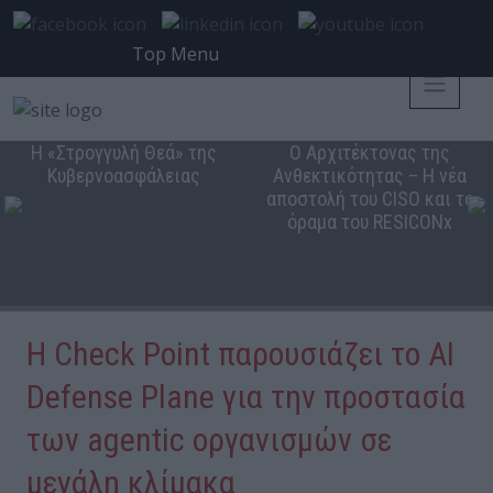
Top Menu
Η «Στρογγυλή Θεά» της
Ο Αρχιτέκτονας της
Κυβερνοασφάλειας
Ανθεκτικότητας – Η νέα
αποστολή του CISO και το
όραμα του RESICONx
Η Check Point παρουσιάζει το AI
Defense Plane για την προστασία
των agentic οργανισμών σε
μεγάλη κλίμακα