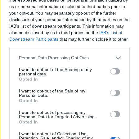
εκτιμώμενος δείκτης ανάπτυξης του διαδικτύου.
us or personal information disclosed to third parties prior to
Εθνικές κυβερνήσεις, ρυθμιστικές αρχές δικτύων,
your opt-out. You may separately opt-out of the further
ακαδημαϊκοί ερευνητές, εταιρείες
disclosure of your personal information by third parties on the
τηλεπικοινωνιών. ειδικοί σε θέματα τεχνολογίας
IAB’s list of downstream participants. This information may
και ο τύπος καθώς και αναλυτές του κλάδου
also be disclosed by us to third parties on the
IAB’s List of
Downstream Participants
that may further disclose it to other
βασίζονται στην ετήσια μελέτη για να βοηθηθούν
third parties.
για το ψηφιακό μέλλον.
Personal Data Processing Opt Outs
Υποστηρικτικοί πόροι
I want to opt-out of the Sharing of my
personal data.
Διαβάστε το σχετικό
blog
Opted In
Διαβάστε την πλήρη έρευνα
Συχνές ερωτήσεις για το VNI
I want to opt-out of the Sale of my
Personal Data.
Βασικές προβλέψεις ανα περιοχή
Opted In
[1]
Ένα petabyte ισούται με 1.000 terabyte ή ένα
I want to opt-out of processing my
Personal Data for Targeted Advertising.
εκατομμύριο gigabyte.
Opted In
I want to opt-out of Collection, Use,
Retention, Sale, and/or Sharing of my