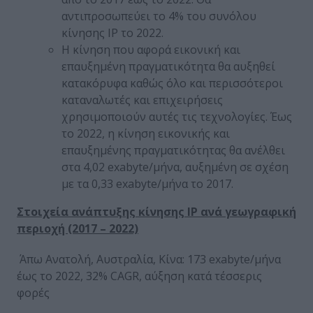
αντιπροσωπεύει το 4% του συνόλου
κίνησης IP το 2022.
Η κίνηση που αφορά εικονική και
επαυξημένη πραγματικότητα θα αυξηθεί
κατακόρυφα καθώς όλο και περισσότεροι
καταναλωτές και επιχειρήσεις
χρησιμοποιούν αυτές τις τεχνολογίες. Έως
το 2022, η κίνηση εικονικής και
επαυξημένης πραγματικότητας θα ανέλθει
στα 4,02 exabyte/μήνα, αυξημένη σε σχέση
με τα 0,33 exabyte/μήνα το 2017.
Στοιχεία ανάπτυξης κίνησης IP ανά γεωγραφική
περιοχή (2017 – 2022)
Άπω Ανατολή, Αυστραλία, Κίνα: 173 exabyte/μήνα
έως το 2022, 32% CAGR, αύξηση κατά τέσσερις
φορές