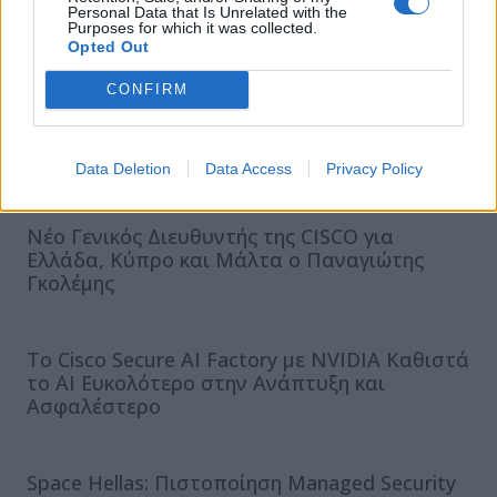
Personal Data that Is Unrelated with the
Purposes for which it was collected.
Opted Out
CONFIRM
ΣΧΕΤΙΚΑ ΑΡΘΡΑ
Data Deletion
Data Access
Privacy Policy
Νέο Γενικός Διευθυντής της CISCO για
Ελλάδα, Κύπρο και Μάλτα ο Παναγιώτης
Γκολέμης
Το Cisco Secure AI Factory με NVIDIA Καθιστά
το AI Ευκολότερο στην Ανάπτυξη και
Ασφαλέστερο
Space Hellas: Πιστοποίηση Managed Security