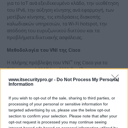
για το IoT ανά εξειδικευμένο κλάδο, την υιοθέτηση
του IPv6, την αύξηση κίνησης ανά εφαρμογή, των
μοτίβων κίνησης, τις επιδράσεις διακοπής
καλωδιακών υπηρεσιών, τα Wi-Fi hotspot, την
απόδοση του ευρυζωνικού δικτύου και τα
προβλήματα δικτυακής ασφάλειας.
Μεθοδολογία του VNI της Cisco
™
Η πλήρης πρόβλεψη του VNI
της Cisco για το
διάστημα από 2017 έως 2022 βασίζεται σε
προβλέψεις ανεξάρτητων αναλυτών και πραγματικά
www.itsecuritypro.gr -
Do Not Process My Personal
δεδομένα χρήσης δικτύου. Πάνω στη βάση αυτή
Information
τίθενται οι εκτιμήσεις της ίδιας της Cisco για την
παγκόσμια κίνηση IP και την υιοθέτηση υπηρεσιών.
If you wish to opt-out of the sale, sharing to third parties, or
Στην πλήρη αναφορά περιλαμβάνεται λεπτομερής
processing of your personal or sensitive information for
περιγραφή της μεθοδολογίας. Κατά τη διάρκεια της
targeted advertising by us, please use the below opt-out
section to confirm your selection. Please note that after your
ιστορίας του που καλύπτει 13 χρόνια, η έρευνα VNI
opt-out request is processed you may continue seeing
®
της Cisco
έχει καθιερωθεί ως ιδιαίτερα
interest-based ads based on personal information utilized by