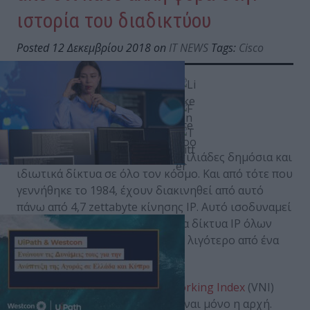
ιστορία του διαδικτύου
Posted 12 Δεκεμβρίου 2018 on
IT NEWS
Tags:
Cisco
Το διαδίκτυο αποτελείται από χιλιάδες δημόσια και
ιδιωτικά δίκτυα σε όλο τον κόσμο. Και από τότε που
γεννήθηκε το 1984, έχουν διακινηθεί από αυτό
πάνω από 4,7 zettabyte κίνησης IP. Αυτό ισοδυναμεί
με το πέρασμα από τα παγκόσμια δίκτυα IP όλων
των ταινιών που έγιναν ποτέ σε λιγότερο από ένα
λεπτό.
Κι όμως, ο δείκτης
Visual Networking Index
(VNI)
της Cisco προβλέπει ότι αυτό είναι μόνο η αρχή.