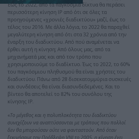
Έως το 2022, από τα παγκόσμια δίκτυα θα περάσει
περισσότερη κίνηση IP από ότι σε όλες τα
προηγούμενες «χρονιές διαδικτύου» μαζί, έως το
τέλος του 2016. Με άλλα λόγια, το 2022 θα παραχθεί
μεγαλύτερη κίνηση από ότι στα 32 χρόνια από την
έναρξη του διαδικτύου. Από πού αναμένεται να
έρθει αυτή η κίνηση; Από όλους μας, από τα
μηχανήματά μας και από τον τρόπο που
χρησιμοποιούμε το διαδίκτυο. Έως το 2022, το 60%
του παγκόσμιου πληθυσμού θα είναι χρήστες του
διαδικτύου. Πάνω από 28 δισεκατομμύρια συσκευές
και συνδέσεις θα είναι διασυνδεδεμένες. Και το
βίντεο θα αποτελεί το 82% του συνόλου της
κίνησης IP.
«
Το μέγεθος και η πολυπλοκότητα του διαδικτύου
συνεχίζουν να αναπτύσσονται με τρόπους που πολλοί
δεν θα μπορούσαν ούτε να φανταστούν. Από όταν
ξεκινήσαμε την Πρόβλεψη VNI το 2005, η κίνηση έχει