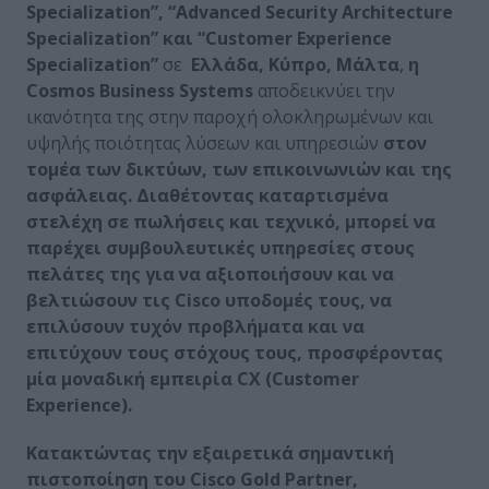
Specialization
”, “
Advanced
Security
Architecture
Specialization
” και “
Customer
Experience
Specialization
”
σε
Ελλάδα, Κύπρο, Μάλτα
,
η
Cosmos
Business
Systems
αποδεικνύει την
ικανότητα της στην παροχή ολοκληρωμένων και
υψηλής ποιότητας λύσεων και υπηρεσιών
στον
τομέα των δικτύων, των επικοινωνιών και της
ασφάλειας. Διαθέτοντας καταρτισμένα
στελέχη σε πωλήσεις και τεχνικό, μπορεί να
παρέχει συμβουλευτικές υπηρεσίες στους
πελάτες της για να αξιοποιήσουν και να
βελτιώσουν τις
Cisco
υποδομές τους, να
επιλύσουν τυχόν προβλήματα και να
επιτύχουν τους στόχους τους, προσφέροντας
μία μοναδική εμπειρία
CX
(
Customer
Experience
).
Κατακτώντας την εξαιρετικά σημαντική
πιστοποίηση του
Cisco
Gold
Partner
,