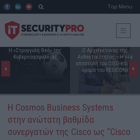
Top Menu
Η «Στρογγυλή Θεά» της
Ο Αρχιτέκτονας της
Κυβερνοασφάλειας
Ανθεκτικότητας – Η νέα
αποστολή του CISO και το
όραμα του RESICONx
Η Cosmos Business Systems
στην ανώτατη βαθμίδα
συνεργατών της Cisco ως “Cisco