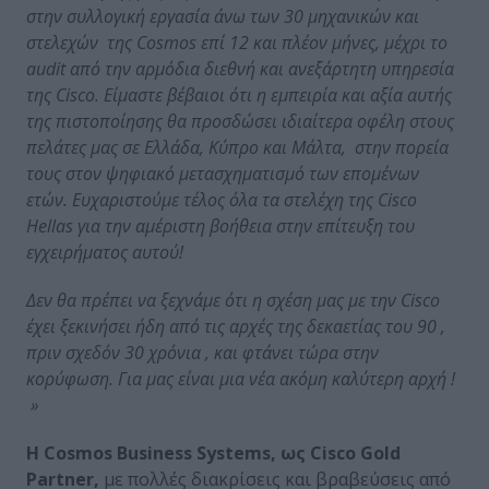
στην συλλογική εργασία άνω των 30 μηχανικών και
στελεχών της
Cosmos
επί 12 και πλέον μήνες, μέχρι το
audit
από την αρμόδια διεθνή και ανεξάρτητη υπηρεσία
της
Cisco
. Είμαστε βέβαιοι ότι η εμπειρία και αξία αυτής
της πιστοποίησης θα προσδώσει ιδιαίτερα οφέλη στους
πελάτες μας σε Ελλάδα, Κύπρο και Μάλτα, στην πορεία
τους στον ψηφιακό μετασχηματισμό των επομένων
ετών. Ευχαριστούμε τέλος όλα τα στελέχη της
Cisco
Hellas
για την αμέριστη βοήθεια στην επίτευξη του
εγχειρήματος αυτού!
Δεν θα πρέπει να ξεχνάμε ότι η σχέση μας με την
Cisco
έχει ξεκινήσει ήδη από τις αρχές της δεκαετίας του 90 ,
πριν σχεδόν 30 χρόνια , και φτάνει τώρα στην
κορύφωση. Για μας είναι μια νέα ακόμη καλύτερη αρχή !
»
Η
Cosmos
Business
Systems
, ως Cisco Gold
Partner,
με πολλές διακρίσεις και βραβεύσεις από