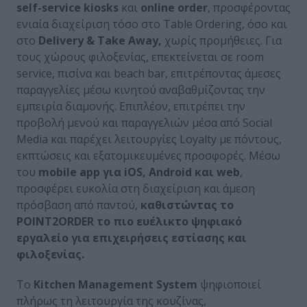
self-service kiosks
και
online order
, προσφέροντας
ενιαία διαχείριση τόσο στο Table Ordering, όσο και
στο
Delivery & Take Away,
χωρίς προμήθειες. Για
τους χώρους φιλοξενίας, επεκτείνεται σε room
service, πισίνα και beach bar, επιτρέποντας άμεσες
παραγγελίες μέσω κινητού αναβαθμίζοντας την
εμπειρία διαμονής. Επιπλέον, επιτρέπει την
προβολή μενού και παραγγελιών μέσα από Social
Media και παρέχει λειτουργίες Loyalty με πόντους,
εκπτώσεις και εξατομικευμένες προσφορές. Μέσω
του
mobile app για iOS, Android και web
,
προσφέρει ευκολία στη διαχείριση και άμεση
πρόσβαση από παντού,
καθιστώντας το
POINT2ORDER το πιο ευέλικτο ψηφιακό
εργαλείο για επιχειρήσεις εστίασης και
φιλοξενίας.
Το
Kitchen Management System
ψηφιοποιεί
πλήρως τη λειτουργία της κουζίνας,