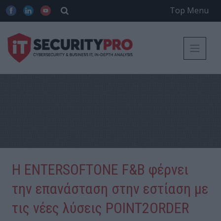
Top Menu
Η ENTERSOFTONE F&B φέρνει
την επανάσταση στην εστίαση με
τις νέες λύσεις POINT2ORDER