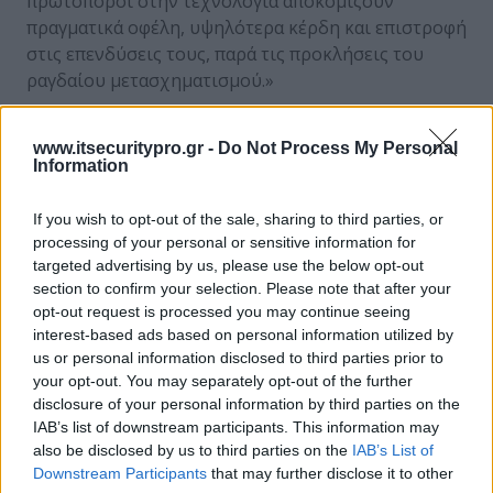
πρωτοπόροι στην τεχνολογία αποκομίζουν
πραγματικά οφέλη, υψηλότερα κέρδη και επιστροφή
στις επενδύσεις τους, παρά τις προκλήσεις του
ραγδαίου μετασχηματισμού.»
Η Τεχνητή Νοημοσύνη (TN) βρίσκεται στο
www.itsecuritypro.gr -
Do Not Process My Personal
επίκεντρο της τεχνολογικής ατζέντας τα τελευταία
Information
δύο χρόνια, με την έρευνα να αποκαλύπτει
ενθαρρυντικά ευρήματα: σχεδόν τρεις στους
If you wish to opt-out of the sale, sharing to third parties, or
τέσσερις οργανισμούς αποκομίζουν ήδη
processing of your personal or sensitive information for
επιχειρηματική αξία από τις επενδύσεις τους στην
targeted advertising by us, please use the below opt-out
ΤΝ, παρά το γεγονός ότι μόνο ένας στους τρεις το
section to confirm your selection. Please note that after your
επιτυγχάνει σε κλίμακα.
opt-out request is processed you may continue seeing
interest-based ads based on personal information utilized by
us or personal information disclosed to third parties prior to
Για να επιτευχθεί βιώσιμη αξία και επιτυχία πέρα
your opt-out. You may separately opt-out of the further
από τον αρχικό ενθουσιασμό, οι τεχνολογικοί
disclosure of your personal information by third parties on the
ηγέτες πρέπει να εφαρμόσουν αυστηρά κριτήρια, να
IAB’s list of downstream participants. This information may
διασφαλίσουν συναίνεση, να ξεκλειδώσουν
also be disclosed by us to third parties on the
IAB’s List of
δυνατότητες της ΤΝ και να διαμορφώσουν ένα
Downstream Participants
that may further disclose it to other