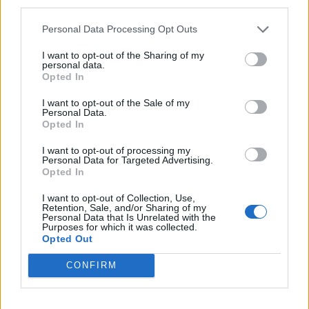
πλαίσιο αξιόπιστου μετασχηματισμού με βάση τη
third parties.
ΤΝ στους οργανισμούς τους.
Personal Data Processing Opt Outs
Παρότι το 74% των ερωτηθέντων δηλώνει ότι η ΤΝ
I want to opt-out of the Sharing of my
αυξάνει ήδη την παραγωγικότητα των εργαζομένων
personal data.
Opted In
γνώσης, η έρευνα καταγράφει ότι η ΤΝ παράλληλα
τροφοδοτεί και την ανησυχία μεταξύ των
I want to opt-out of the Sale of my
εργαζομένων, με το 78% να εκφράζει φόβους ότι οι
Personal Data.
Opted In
χρήστες αντιλαμβάνονται την ΤΝ ως ένα «μαύρο
κουτί».
I want to opt-out of processing my
Personal Data for Targeted Advertising.
Opted In
Σχετικά με την έρευνα:
I want to opt-out of Collection, Use,
Η έρευνα βασίζεται σε ερωτηματολόγιο που
Retention, Sale, and/or Sharing of my
Personal Data that Is Unrelated with the
απαντήθηκε από 2 450 στελέχη από 26 χώρες και
Purposes for which it was collected.
Opted Out
περιοχές, με την ακόλουθη γεωγραφική κατανομή:
CONFIRM
27% από την Ασία-Ειρηνικό
44% από την Ευρώπη, Μέση Ανατολή και
Αφρική (EMEA)