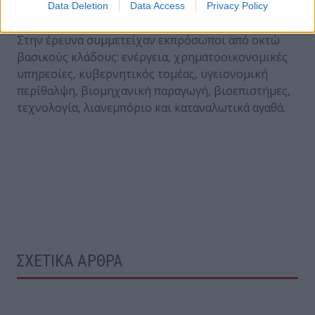
Data Deletion
Data Access
Privacy Policy
29% από την Αμερικανική ήπειρο
Στην έρευνα συμμετείχαν εκπρόσωποι από οκτώ
βασικούς κλάδους: ενέργεια, χρηματοοικονομικές
υπηρεσίες, κυβερνητικός τομέας, υγειονομική
περίθαλψη, βιομηχανική παραγωγή, βιοεπιστήμες,
τεχνολογία, λιανεμπόριο και καταναλωτικά αγαθά.
ΣΧΕΤΙΚΑ ΑΡΘΡΑ