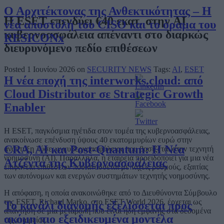
Ο Αρχιτέκτονας της Ανθεκτικότητας – Η
Η ESET επενδύει €40 εκατ. στην AI
νέα αποστολή του CISO και το όραμα του
κυβερνοασφάλεια απέναντι στο διαρκώς
RESICONx
διευρυνόμενο πεδίο επιθέσεων
Posted 1 Ιουνίου 2026 on
SECURITY NEWS
Tags:
AI
,
ESET
Η νέα εποχή της interworks.cloud: από
Cloud Distributor σε Strategic Growth
Enabler
Η ESET, παγκόσμια ηγέτιδα στον τομέα της κυβερνοασφάλειας,
ανακοίνωσε επένδυση ύψους 40 εκατομμυρίων ευρώ στην
CRA, AI και Post-Quantum: Η Νέα
ανάπτυξη λύσεων κυβερνοασφάλειας που βασίζεται στην τεχνητή
νοημοσύνη (AI). Παράλληλα, η εταιρεία προειδοποιεί για μια νέα
Ατζέντα της Κυβερνοασφάλειας
επιφάνεια επιθέσεων που αναδύεται με ταχείς ρυθμούς, εξαιτίας
των αυτόνομων και ενεργών συστημάτων τεχνητής νοημοσύνης.
Η απόφαση, η οποία ανακοινώθηκε από το Διευθύνοντα Σύμβουλο
της ESET, Richard Marko, στο ESET World 2026, έρχεται ως
Το κανάλι διανομής εξελίσσεται προς
απάντηση σε μια μεταβολή που είναι ήδη εμφανής στα δεδομένα
ακόμη πιο εξειδικευμένα μοντέλα
της εταιρείας.