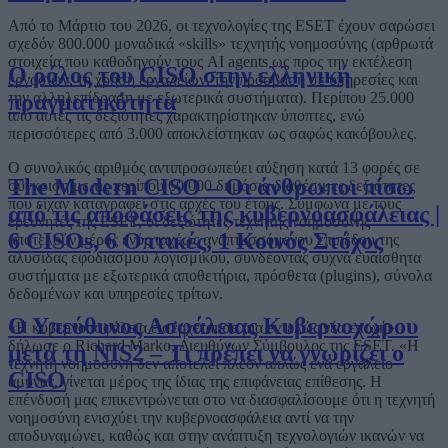
Από το Μάρτιο του 2026, οι τεχνολογίες της ESET έχουν σαρώσει
σχεδόν 800.000 μοναδικά «skills» τεχνητής νοημοσύνης (αρθρωτά
στοιχεία που καθοδηγούν τους AI agents ως προς την εκτέλεση
Ο ρόλος του CISO στην ελληνική
εργασιών, τη χρήση εργαλείων, την πρόσβαση σε υπηρεσίες και
την αλληλεπίδραση με εξωτερικά συστήματα). Περίπου 25.000
πραγματικότητα
από αυτές τις δεξιότητες χαρακτηρίστηκαν ύποπτες, ενώ
περισσότερες από 3.000 αποκλείστηκαν ως σαφώς κακόβουλες.
Ο συνολικός αριθμός αντιπροσωπεύει αύξηση κατά 13 φορές σε
The Modern CISO – Οι άνθρωποι πίσω
σύγκριση με τις περίπου 60.000 δημόσια διαθέσιμες δεξιότητες
που είχαν καταγραφεί στις αρχές του έτους. Σύμφωνα με τους
από τις αποφάσεις της κυβερνοασφάλειας |
ερευνητές της ESET, οι δεξιότητες τεχνητής νοημοσύνης
6 CISOs, 6 Οπτικές, 1 Κοινός Στόχος
αποτελούν μέρος ενός ταχέως αναπτυσσόμενου επιπέδου της
αλυσίδας εφοδιασμού λογισμικού, συνδέοντας συχνά ευαίσθητα
συστήματα με εξωτερικά αποθετήρια, πρόσθετα (plugins), σύνολα
δεδομένων και υπηρεσίες τρίτων.
Ο Υπεύθυνος Ασφάλειας Κυβερνοχώρου
«Η κυβερνοασφάλεια εισέρχεται σε μια εντελώς νέα εποχή»,
δήλωσε ο Richard Marko, Διευθύνων Σύμβουλος της ESET. «Η
μετά τη NIS2 – Τι πρέπει να γνωρίζει ο
τεχνητή νοημοσύνη δεν αποτελεί πλέον απλώς ένα εργαλείο
CISO
άμυνας, γίνεται μέρος της ίδιας της επιφάνειας επίθεσης. Η
επένδυσή μας επικεντρώνεται στο να διασφαλίσουμε ότι η τεχνητή
νοημοσύνη ενισχύει την κυβερνοασφάλεια αντί να την
αποδυναμώνει, καθώς και στην ανάπτυξη τεχνολογιών ικανών να