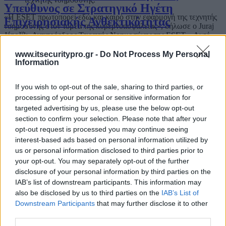
Υπεύθυνος σε Στρατηγικό Ηγέτη
«Η ESET πρωτοπορεί εδώ και καιρό στην εφαρμογή της τεχνητής
Επιχειρησιακής Ανθεκτικότητας
νοημοσύνης στον τομέα της κυβερνοασφάλειας», δήλωσε ο Juraj
Jánošík, Αντιπρόεδρος Τεχνητής Νοημοσύνης της ESET. «Αυτό
που αλλάζει τώρα είναι ο ρόλος που διαδραματίζει η τεχνητή
νοημοσύνη. Τα εργαλεία AI ενσωματώνονται πλέον στην
www.itsecuritypro.gr -
Do Not Process My Personal
Ο CISO στην Εποχή του AI: Από την
καθημερινή εργασία, τα αυτόνομα συστήματα διευρύνουν την
Information
επιφάνεια επίθεσης και οι ομάδες ασφάλειας χρειάζονται
Προστασία στη Στρατηγική
ταχύτερους τρόπους ανταπόκρισης στις απειλές. Αυτή η επένδυση
If you wish to opt-out of the sale, sharing to third parties, or
μάς επιτρέπει να δραστηριοποιούμαστε σε όλο το φάσμα: από τη
processing of your personal or sensitive information for
διασφάλιση της ασφαλούς χρήσης της τεχνητής νοημοσύνης και την
ανάπτυξη εξειδικευμένων μοντέλων AI για την κυβερνοασφάλεια,
targeted advertising by us, please use the below opt-out
έως την ενσωμάτωση αυτόνομων δυνατοτήτων στις λειτουργίες
Από την αποσπασματική ασφάλεια στη
section to confirm your selection. Please note that after your
ασφάλειας, πάντα υπό ανθρώπινη εποπτεία».
opt-out request is processed you may continue seeing
στρατηγική ανθεκτικότητα
interest-based ads based on personal information utilized by
Ανεξάρτητα βασικά μοντέλα τεχνητής νοημοσύνης με
us or personal information disclosed to third parties prior to
προτεραιότητα στην ασφάλεια
your opt-out. You may separately opt-out of the further
Η ESET θα επιταχύνει την ανάπτυξη δικών της μοντέλων τεχνητής
disclosure of your personal information by third parties on the
Ο CISO στον κόσμο των πραγματικών
νοημοσύνης (AI), σχεδιασμένων ειδικά για εφαρμογές
IAB’s list of downstream participants. This information may
κυβερνοασφάλειας. Σε αντίθεση με τα συστήματα AI γενικής
επιθέσεων
also be disclosed by us to third parties on the
IAB’s List of
χρήσης, τα οποία έχουν εκπαιδευτεί σε ευρύ φάσμα περιεχομένου
Downstream Participants
that may further disclose it to other
του διαδικτύου, τα μοντέλα της ESET θα βελτιστοποιηθούν με τη
third parties.
χρήση δεδομένων τηλεμετρίας κυβερνοασφάλειας και
πληροφοριών για πραγματικές απειλές, που έχουν συλλεχθεί κατά