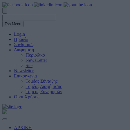
Top Menu
Login
Προφίλ
Συνδρομές
Διαφήμιση
Περιοδικό
NewsLetter
Site
Newsletter
Επικοινωνία
Τομέας Σύνταξης
Τομέας Διαφήμισης
Τομέας Συνδρομών
Όροι Χρήσης
ΑΡΧΙΚΗ