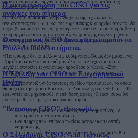
προστατεύουν τους οργανισμούς σε έναν κόσμο αυτόνομης
Η μεταμόρφωση του CISO για τις
τεχνητής νοημοσύνης».
ανάγκες του σήμερα
Η επένδυση αποσκοπεί στην ενίσχυση της τεχνολογικής
ανεξαρτησίας της ESET και της ευρωπαϊκής κυριαρχίας στον τομέα
της κυβερνοασφάλειας, σε μια περίοδο κατά την οποία η πρόσβαση
σε προηγμένα συστήματα τεχνητής νοημοσύνης συγκεντρώνεται
Ο σύγχρονος CISO δεν επιλέγει προϊόντα.
ολοένα και περισσότερο σε ένα μικρό αριθμό κολοσσών
τεχνολογίας παγκοσμίως.
Επιλέγει οικοσυστήματα.
«Πιστεύουμε ότι το μέλλον της κυβερνοασφάλειας δεν μπορεί να
εξαρτάται αποκλειστικά από μοντέλα που ελέγχονται από τις
μεγάλες εταιρείες τεχνολογίας» πρόσθεσε ο Marko. «Στην
κυβερνοασφάλεια, η ψηφιακή αυτονομία έχει σημασία».
Η Εξέλιξη του CISO σε Επιχειρησιακό
Ηγέτη
Με την υποστήριξη ενός τριετούς σχεδίου προσλήψεων, το οποίο
θα αυξήσει την ομάδα Έρευνας και Ανάπτυξης της ESET σε 1.000
ερευνητές και μηχανικούς, η επένδυση ύψους 40 εκατ. ευρώ θα
επικεντρωθεί σε τρεις στρατηγικούς τομείς:
“Become a CISO”, they said…
Ανεξάρτητα βασικά μοντέλα τεχνητής νοημοσύνης με
προτεραιότητα στην ασφάλεια,
Ενα πλήρες πολυεπίπεδο πλαίσιο ασφάλειας τεχνητής
νοημοσύνης,
Το νέας γενιάς Κέντρο Επιχειρήσεων Ασφαλείας (SOC)
Ο Σύγχρονος CISO: Από Τεχνικός
τεχνητής νοημοσύνης.