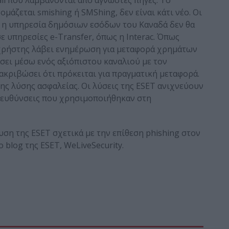
ail που λαμβάνονται από άγνωστες πηγές. Το
μάζεται smishing ή SMShing, δεν είναι κάτι νέο. Οι
ι η υπηρεσία δημόσιων εσόδων του Καναδά δεν θα
 υπηρεσίες e-Transfer, όπως η Interac. Όπως
ς χρήστης λάβει ενημέρωση για μεταφορά χρημάτων
ήσει μέσω ενός αξιόπιστου καναλιού με τον
ξακριβώσει ότι πρόκειται για πραγματική μεταφορά.
της λύσης ασφαλείας. Οι λύσεις της ESET ανιχνεύουν
διευθύνσεις που χρησιμοποιήθηκαν στη
ση της ESET σχετικά με την επίθεση phishing στον
 blog της ESET, WeLiveSecurity.