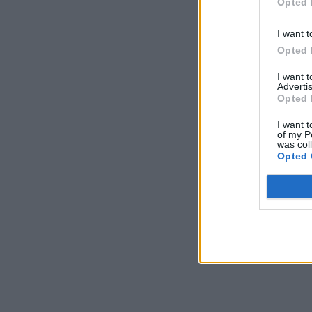
Opted 
I want t
Opted 
I want 
Advertis
Opted 
I want t
of my P
was col
Opted 