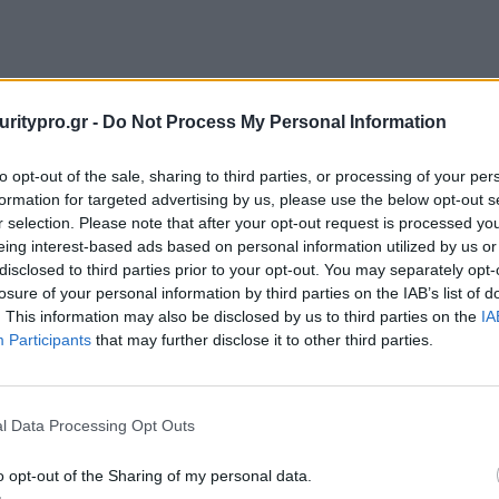
 περιουσιακά
Δείκτης Ετοιμότητας
α μετά το
Κυβερνοασφάλειας
uritypro.gr -
Do Not Process My Personal Information
 Πώς να
μικρομεσαίων
στείτε τους
επιχειρήσεων για το
to opt-out of the sale, sharing to third parties, or processing of your per
ς για την
2026: Αυξημένη
formation for targeted advertising by us, please use the below opt-out s
 κληρονομιά των
εμπιστοσύνη αλλά
r selection. Please note that after your opt-out request is processed y
νων σας
ανησυχία για την ΤΝ
eing interest-based ads based on personal information utilized by us or
disclosed to third parties prior to your opt-out. You may separately opt-
losure of your personal information by third parties on the IAB’s list of
. This information may also be disclosed by us to third parties on the
IA
Participants
that may further disclose it to other third parties.
l Data Processing Opt Outs
o opt-out of the Sharing of my personal data.