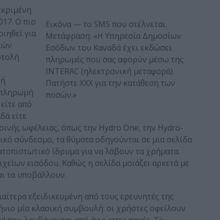
εκριμένη
017. Ο πιο
Εικόνα — το SMS που στέλνεται.
ιηθεί για
Μετάφραση: «Η Υπηρεσία Δημοσίων
κών
Εσόδων του Καναδά έχει εκδώσει
στολή
πληρωμές που σας αφορύν μέσω της
INTERAC (ηλεκτρονική μεταφορά).
κή
Πατήστε XXX για την κατάθεση των
η πληρωμή
ποσών.»
είτε από
δά είτε
οινής ωφέλειας, όπως την Hydro One, την Hydro-
ικό σύνδεσμο, τα θύματα οδηγούνται σε μια σελίδα
ατοπιστωτικό ίδρυμα για να λάβουν τα χρήματα.
χείων εισόδου. Καθώς η σελίδα μοιάζει αρκετά με
αι τα υποβάλλουν.
ιαίτερα εξειδικευμένη από τους ερευνητές της
ήνιο μία κλασική συμβουλή: οι χρήστες οφείλουν