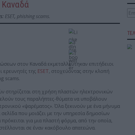
 Καναδά
s:
ESET
,
phishing scams.
ΤΕ
ώσεων στον Καναδά εκμεταλλεύτηκαν επιτήδειοι
ι ερευνητές της
ESET
, στοχεύοντας στην κλοπή
g scams.
ν στηρίζεται στη χρήση πλαστών ηλεκτρονικών
γελούν τους παραλήπτες-θύματα να υποβάλουν
ρονικού «ψαρέματος». Όλα ξεκινούν με ένα μήνυμα
α σελίδα που μοιάζει με την υπηρεσία δημοσίων
πρόκειται για μια πλαστή φόρμα, από την οποία,
οστέλλονται σε έναν κακόβουλο απατεώνα.