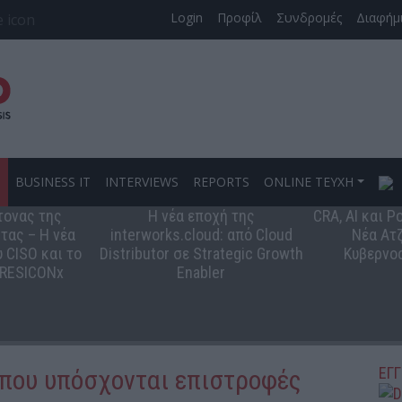
Login
Προφίλ
Συνδρομές
Διαφήμ
S
BUSINESS IT
INTERVIEWS
REPORTS
ONLINE ΤΕΥΧΗ
τονας της
Η νέα εποχή της
CRA, AI και 
τας – Η νέα
interworks.cloud: από Cloud
Νέα Ατζ
 CISO και το
Distributor σε Strategic Growth
Κυβερνο
 RESICONx
Enabler
ΕΓ
 που υπόσχονται επιστροφές