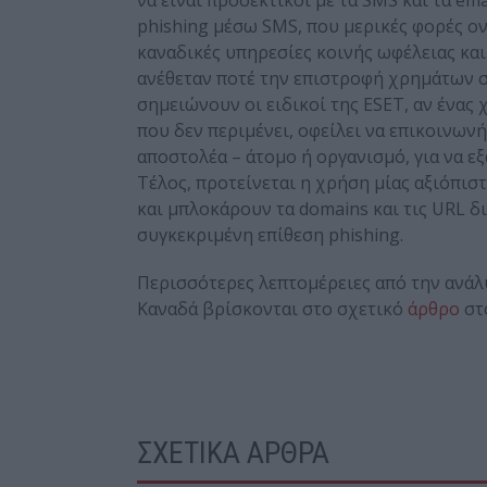
να είναι προσεκτικοί με τα SMS και τα em
phishing μέσω SMS, που μερικές φορές ονο
καναδικές υπηρεσίες κοινής ωφέλειας κα
ανέθεταν ποτέ την επιστροφή χρημάτων σε
σημειώνουν οι ειδικοί της ESET, αν ένα
που δεν περιμένει, οφείλει να επικοινων
αποστολέα – άτομο ή οργανισμό, για να ε
Τέλος, προτείνεται η χρήση μίας αξιόπισ
και μπλοκάρουν τα domains και τις URL 
συγκεκριμένη επίθεση phishing.
Περισσότερες λεπτομέρειες από την ανάλυ
Καναδά βρίσκονται στο σχετικό
άρθρο
στo
ΣΧΕΤΙΚΑ ΑΡΘΡΑ