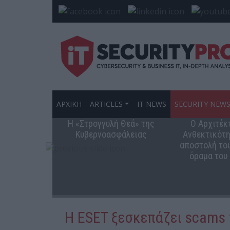
ΑΡΧΙΚΗ
ARTICLES
IT NEWS
SECURITY NEW
Η «Στρογγυλή Θεά» της
Ο Αρχιτέκ
Κυβερνοασφάλειας
Ανθεκτικότη
αποστολή του
όραμα του
Η ESET ξεσκεπάζει scams