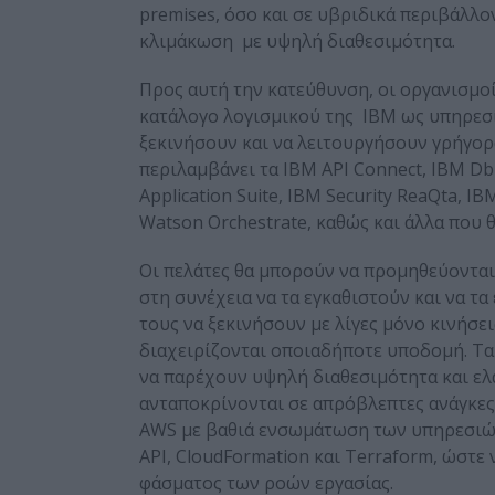
premises, όσο και σε υβριδικά περιβάλλο
κλιμάκωση με υψηλή διαθεσιμότητα.
Προς αυτή την κατεύθυνση, οι οργανισμοί
κατάλογο λογισμικού της IBM ως υπηρεσί
ξεκινήσουν και να λειτουργήσουν γρήγορ
περιλαμβάνει τα IBM API Connect, IBM Db
Application Suite, IBM Security ReaQta, IB
Watson Orchestrate, καθώς και άλλα που 
Οι πελάτες θα μπορούν να προμηθεύονται
στη συνέχεια να τα εγκαθιστούν και να 
τους να ξεκινήσουν με λίγες μόνο κινήσε
διαχειρίζονται οποιαδήποτε υποδομή. Τα
να παρέχουν υψηλή διαθεσιμότητα και ελ
ανταποκρίνονται σε απρόβλεπτες ανάγκες 
AWS με βαθιά ενσωμάτωση των υπηρεσιών 
API, CloudFormation και Terraform, ώστε
φάσματος των ροών εργασίας.