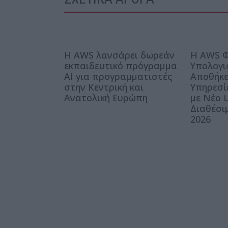
Η AWS λανσάρει δωρεάν
Η AWS Φ
εκπαιδευτικό πρόγραμμα
Υπολογι
AI για προγραμματιστές
Αποθήκε
στην Κεντρική και
Υπηρεσί
Ανατολική Ευρώπη
με Νέο L
Διαθέσι
2026