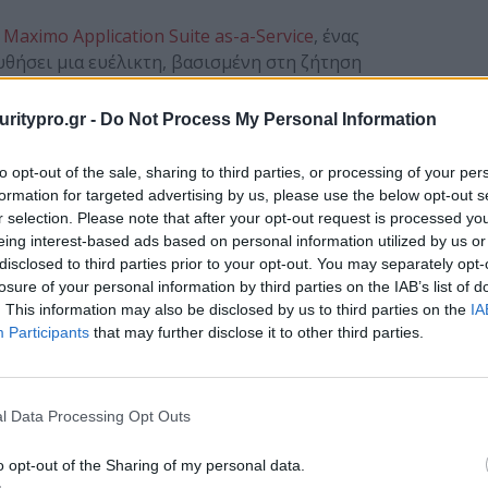
Maximo Application Suite as-a-Service
, ένας
υθήσει μια ευέλικτη, βασισμένη στη ζήτηση
assets) αξιοποιώντας την τεχνητή νοημοσύνη, ώστε
συντηρεί τον εξοπλισμό πιο αποτελεσματικά ή να
uritypro.gr -
Do Not Process My Personal Information
 να τις επιδιορθώσει πριν προκύψουν διακοπές
ενο μοντέλο κατανάλωσης για αυτές τις εφαρμογές,
to opt-out of the sale, sharing to third parties, or processing of your per
α καινοτομία, προτυποποίηση, ανάπτυξη εργαλείων
formation for targeted advertising by us, please use the below opt-out s
 η χρήση τους με την πάροδο του χρόνου με βάση
r selection. Please note that after your opt-out request is processed y
eing interest-based ads based on personal information utilized by us or
τις απαιτήσεις της παραγωγής.
disclosed to third parties prior to your opt-out. You may separately opt-
losure of your personal information by third parties on the IAB’s list of
στοποιήσεις AWS και 13 αρμοδιότητες AWS, οι
. This information may also be disclosed by us to third parties on the
IA
Services μπορούν να βοηθήσουν τους πελάτες να
Participants
that may further disclose it to other third parties.
νες, ασφαλείς και πιο έξυπνες ροές εργασίας
aaS συμπληρώνει το εκτεταμένο χαρτοφυλάκιο της
l Data Processing Opt Outs
ορούν επί του παρόντος να αναπτυχθούν στο AWS
o opt-out of the Sharing of my personal data.
οποιείται η προσωπική άδεια χρήσης (Bring Your