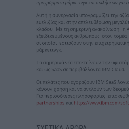
προγράμματα μάρκετινγκ και πωλήσεων για τ
Αυτή η συνεργασία υπογραμμίζει την αξία
ευελιξίας και στην απελευθέρωση μεγαλύτ
κλάδου. Με τη σημερινή ανακοίνωση , η 
εξειδικευμένους ανθρώπους στον τομέα I
οι οποίοι εστιάζουν στην επιχειρηματική
μάρκετινγκ.
Τα σημερινά νέα επεκτείνουν την υφιστά
και ως SaaS σε περιβάλλοντα IBM Cloud.
Οι πελάτες που αγοράζουν IBM SaaS λογι
κάνουν χρήση και να αντλούν των δεσμεύ
Για περισσότερες πληροφορίες, επισκεφθε
partnerships
και
https://www.ibm.com/sof
ΣΧΕΤΙΚΑ ΑΡΘΡΑ