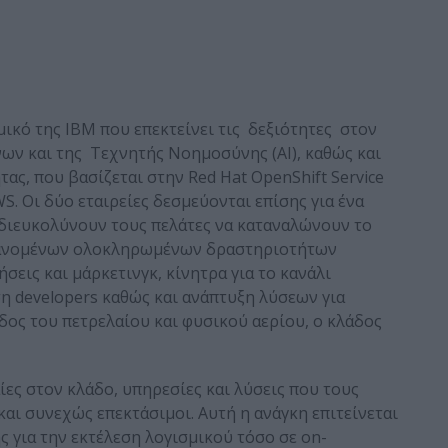
ικό της IBM που επεκτείνει τις δεξιότητες στον
ων και της Τεχνητής Νοημοσύνης (ΑΙ), καθώς και
ας, που βασίζεται στην Red Hat OpenShift Service
WS. Οι δύο εταιρείες δεσμεύονται επίσης για ένα
διευκολύνουν τους πελάτες να καταναλώνουν το
βανομένων ολοκληρωμένων δραστηριοτήτων
εις και μάρκετινγκ, κίνητρα για το κανάλι
η developers καθώς και ανάπτυξη λύσεων για
δος του πετρελαίου και φυσικού αερίου, ο κλάδος
ες στον κλάδο, υπηρεσίες και λύσεις που τους
 και συνεχώς επεκτάσιμοι. Αυτή η ανάγκη επιτείνεται
 για την εκτέλεση λογισμικού τόσο σε on-