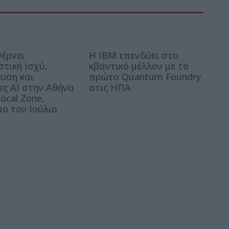
έρνει
Η IBM επενδύει στο
στική Ισχύ,
κβαντικό μέλλον με το
υση και
πρώτο Quantum Foundry
ες AI στην Αθήνα
στις ΗΠΑ
ocal Zone,
μο τον Ιούλιο