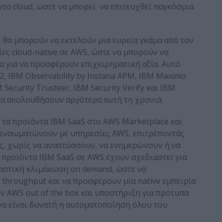
ντα cloud, ώστε να μπορεί να επιτευχθεί παγκόσμια
 θα μπορούν να εκτελούν μια ευρεία γκάμα από τον
ες cloud-native σε AWS, ώστε να μπορούν να
α για να προσφέρουν επιχειρηματική αξία. Αυτό
2, IBM Observability by Instana APM, IBM Maximo
M Security Trusteer, IBM Security Verify και IBM
θα ακολουθήσουν αργότερα αυτή τη χρονιά.
 τα προϊόντα IBM SaaS στο AWS Marketplace και
τα ενσωματώνουν με υπηρεσίες AWS, επιτρέποντάς
ις, χωρίς να αναπτύσσουν, να ενημερώνουν ή να
 προϊόντα IBM SaaS σε AWS έχουν σχεδιαστεί για
αστική κλιμάκωση on demand, ώστε να
throughput και να προσφέρουν μια native εμπειρία
AWS out of the box και υποστήριξη για πρότυπα
 να είναι δυνατή η αυτοματοποίηση όλου του