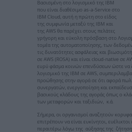
Βασισμένη στο λογισμικό της IBM
που είναι διαθέσιμο as-a-Service στο
IBM Cloud, αυτή η πρώτη στο είδος
της συμφωνία μεταξύ της IBM και
της AWS θα παρέχει στους πελάτες
γρήγορη και εύκολη πρόσβαση στο Λογισμ
τομέα της αυτοματοποίησης, των δεδομέν
τις δυνατότητες ασφάλειας και βιωσιμότητ
σε AWS (ROSA) και είναι cloud-native σε A
ευρύ φάσμα κοινών επενδύσεων ώστε να 
λογισμικό της IBM σε AWS, συμπεριλαμ
προώθησης στην αγορά σε ότι αφορά πωλήσ
συνεργατών, ενεργοποίηση και εκπαίδευσ
βασικούς κλάδους της αγοράς όπως ο κλά
των μεταφορών και ταξιδιών, κ.ά.
Σήμερα, οι οργανισμοί αναζητούν κορυφαί
επιτρέπουν να είναι ευκίνητοι, ευέλικτοι
περαιτέρω λόγω της αύξησης της ζήτησης