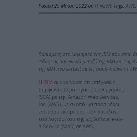
Posted 25 Μαΐου 2022 on
IT NEWS
Tags:
AWS
Βασισμένη στο λογισμικό της
IBM
που είναι δ
είδος της συμφωνία μεταξύ της
IBM
και της
A
της
IBM
που εκτελείται ως
cloud
–
native
σε
AW
Η
IBM
ανακοίνωσε ότι υπέγραψε
Συμφωνία Στρατηγικής Συνεργασίας
(SCA) με την Amazon Web Services,
Inc. (AWS), με σκοπό να προσφέρει
ένα ευρύ φάσμα από τον κατάλογο
του λογισμικού της ως Software-as-
a-Service (SaaS) σε AWS.