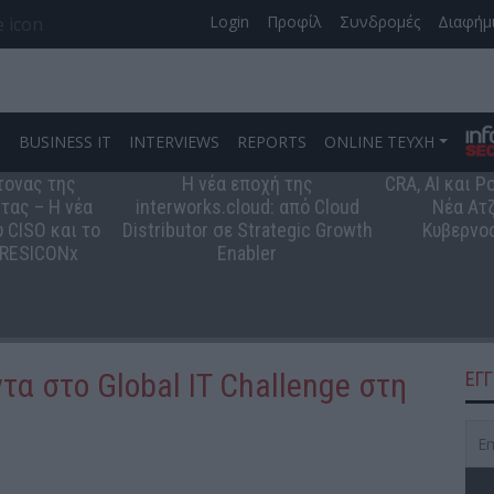
Login
Προφίλ
Συνδρομές
Διαφήμ
S
BUSINESS IT
INTERVIEWS
REPORTS
ONLINE ΤΕΥΧΗ
τονας της
Η νέα εποχή της
CRA, AI και 
τας – Η νέα
interworks.cloud: από Cloud
Νέα Ατζ
 CISO και το
Distributor σε Strategic Growth
Κυβερνο
 RESICONx
Enabler
τα στο Global IT Challenge στη
ΕΓ