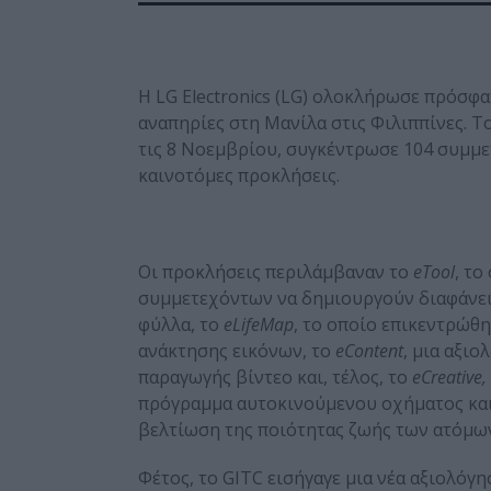
Η LG Electronics (LG) ολοκλήρωσε πρόσφατ
αναπηρίες στη Μανίλα στις Φιλιππίνες. Τ
τις 8 Νοεμβρίου, συγκέντρωσε 104 συμμε
καινοτόμες προκλήσεις.
Οι προκλήσεις περιλάμβαναν το
eTool
, το
συμμετεχόντων να δημιουργούν διαφάνειε
φύλλα, το
eLifeMap
, το οποίο επικεντρώθη
ανάκτησης εικόνων, το
eContent
, μια αξι
παραγωγής βίντεο και, τέλος, το
eCreative,
πρόγραμμα αυτοκινούμενου οχήματος και 
βελτίωση της ποιότητας ζωής των ατόμων
Φέτος, το GITC εισήγαγε μια νέα αξιολόγ