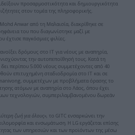
πιδείξουν προσαρμοστικότητα και δημιουργικότητα
εριζήτητες στον τομέα της πληροφορικής.
i Mohd Anwar από τη Μαλαισία, διακρίθηκε σε
ρηφάνεια του που διαγωνίστηκε μαζί με
ου έχτισε παγκόσμιες φιλίες.
 ανοίξει δρόμους στο IT για νέους με αναπηρία,
 ενισχύοντας την αυτοπεποίθησή τους. Κατά τη
ι δει περίπου 5.000 νέους συμμετέχοντες από 40
θούν επιτυχημένη σταδιοδρομία στο IT και σε
oomanivong, συμμετέχων με προβλήματα όρασης το
τησης ατόμων με αναπηρία στο Λάος, όπου έχει
μων τεχνολογιών, συμπεριλαμβανομένου δωρεάν
λύτερη ζωή για όλους»,
το GITC ενσαρκώνει την
κιλομορφία και ενσωμάτωση. Η LG εργάζεται επίσης
τητας των υπηρεσιών και των προϊόντων της μέσω