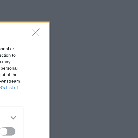
sonal or
ection to
ou may
 personal
out of the
 downstream
B’s List of