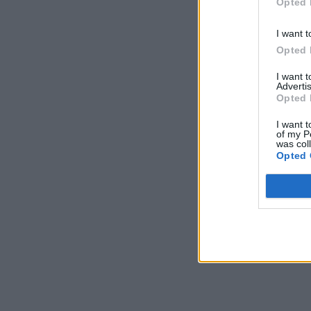
Opted 
I want t
Opted 
I want 
Advertis
Opted 
I want t
of my P
was col
Opted 