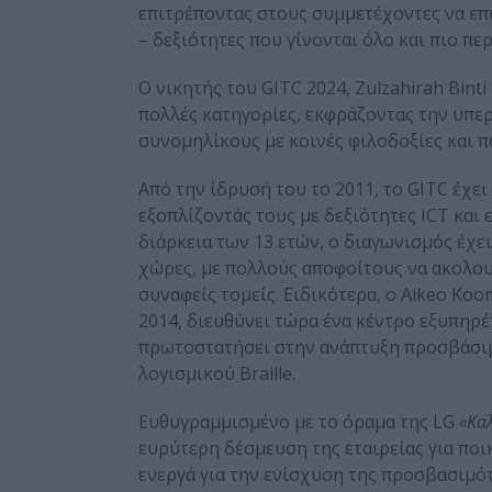
επιτρέποντας στους συμμετέχοντες να ε
– δεξιότητες που γίνονται όλο και πιο π
Ο νικητής του GITC 2024, Zulzahirah Bint
πολλές κατηγορίες, εκφράζοντας την υπε
συνομηλίκους με κοινές φιλοδοξίες και π
Από την ίδρυσή του το 2011, το GITC έχει
εξοπλίζοντάς τους με δεξιότητες ICT και
διάρκεια των 13 ετών, ο διαγωνισμός έχε
χώρες, με πολλούς αποφοίτους να ακολου
συναφείς τομείς. Ειδικότερα, ο Aikeo K
2014, διευθύνει τώρα ένα κέντρο εξυπηρέ
πρωτοστατήσει στην ανάπτυξη προσβάσι
λογισμικού Braille.
Ευθυγραμμισμένο με το όραμα της LG
«Κα
ευρύτερη δέσμευση της εταιρείας για ποι
ενεργά για την ενίσχυση της προσβασιμό