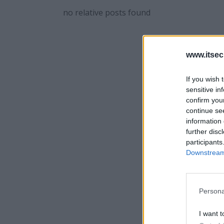
no relative posts found
www.itsec
If you wish 
sensitive in
confirm you
continue se
information 
further disc
participants
Downstream 
Persona
I want t