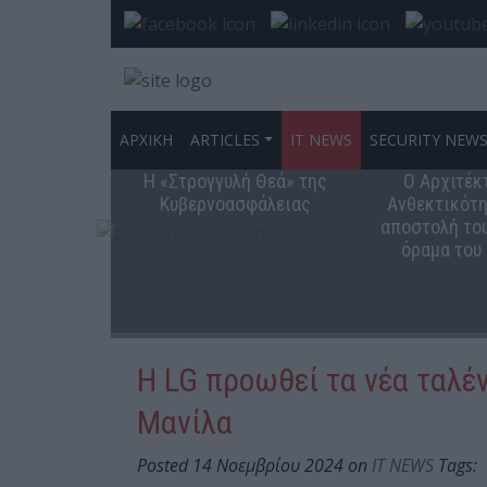
ΑΡΧΙΚΗ
ARTICLES
IT NEWS
SECURITY NEW
Η «Στρογγυλή Θεά» της
Ο Αρχιτέκ
Κυβερνοασφάλειας
Ανθεκτικότη
αποστολή του
όραμα του
Η LG προωθεί τα νέα ταλέν
Μανίλα
Posted 14 Νοεμβρίου 2024 on
IT NEWS
Tags: