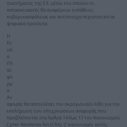
συστήματος της Ε.Ε. μέσω του οποίου οι
κατασκευαστές θα αναφέρουν ευπάθειες
κυβερνοασφάλειας και αντίστοιχα περιστατικά σε
ψηφιακά προϊόντα.
Η
Εν
ιαί
α
Πλ
ατ
φό
ρμ
α
Αν
αφοράς θα αποτελέσει τον ακρογωνιαίο λίθο για την
εκπλήρωση των υποχρεώσεων αναφοράς που
προβλέπονται στα Άρθρα 14 έως 17 του Κανονισμού
Cyber Resilience Act (CRA). Ο κανονισμός αυτός