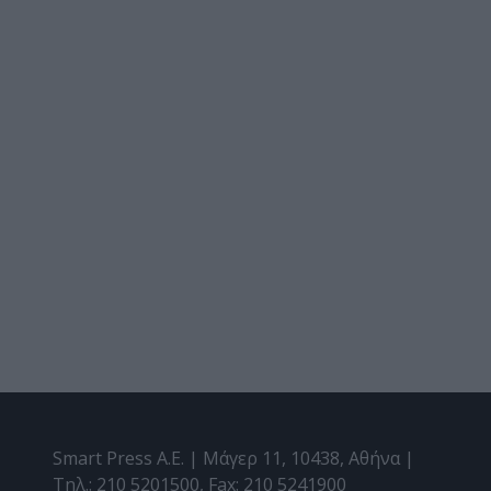
Smart Press A.E. | Μάγερ 11, 10438, Αθήνα |
Τηλ.: 210 5201500, Fax: 210 5241900