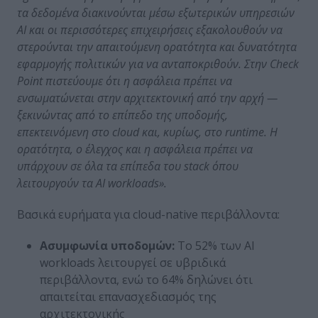
τα δεδομένα διακινούνται μέσω εξωτερικών υπηρεσιών
AI
και οι περισσότερες επιχειρήσεις εξακολουθούν να
στερούνται την απαιτούμενη ορατότητα και δυνατότητα
εφαρμογής πολιτικών για να ανταποκριθούν. Στην
Check
Point
πιστεύουμε ότι η ασφάλεια πρέπει να
ενσωματώνεται στην αρχιτεκτονική από την αρχή —
ξεκινώντας από το επίπεδο της υποδομής,
επεκτεινόμενη στο
cloud
και, κυρίως, στο
runtime
. Η
ορατότητα, ο έλεγχος και η ασφάλεια πρέπει να
υπάρχουν σε όλα τα επίπεδα του
stack
όπου
λειτουργούν τα
AI
workloads
».
Βασικά ευρήματα για cloud-native περιβάλλοντα:
Ασυμφωνία υποδομών:
Το 52% των AI
workloads λειτουργεί σε υβριδικά
περιβάλλοντα, ενώ το 64% δηλώνει ότι
απαιτείται επανασχεδιασμός της
αρχιτεκτονικής