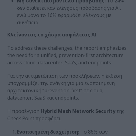
Μη συνεκτικό μοντέλο πρόσβασης:
Το 24%
δεν διαθέτει καν ελέγχους πρόσβασης για AI,
ενώ μόνο το 16% εφαρμόζει ελέγχους με
συνέπεια
Κλείνοντας
το
χάσμα
ασφάλειας
AI
To address these challenges, the report emphasizes
the need for a unified, prevention-first architecture
across cloud, datacenter, SaaS, and endpoints.
Για την αντιμετώπιση των προκλήσεων, η έκθεση
υπογραμμίζει την ανάγκη για μια ενοποιημένη
αρχιτεκτονική “prevention-first” σε cloud,
datacenter, SaaS και endpoints.
Η προσέγγιση
Hybrid Mesh Network Security
της
Check Point προσφέρει:
Ενοποιημένη διαχείριση:
Το 86% των