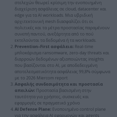
στελεχών θεωρεί κρίσιμη την ενοποιημένη
διαχείριση ασφάλειας σε cloud, datacenter και
edge για τα AI workloads. Μια υβριδική
αρχιτεκτονική mesh διασφαλίζει ότι οι
πολιτικές και τα μέτρα προστασίας παραμένουν
συνεπή παντού, ανεξάρτητα από το πού
εκτελούνται τα δεδομένα ή τα workloads.
Prevention
–
First
ασφάλεια:
Real-time
μπλοκάρισμα ransomware, zero-day threats και
διαρροών δεδομένων αξιοποιώντας insights
που βασίζονται στο AI, με αποδεδειγμένη
αποτελεσματικότητα ασφάλειας 99,8% σύμφωνα
με το
2026 Miercom report
Ασφαλής συνδεσιμότητα και προστασία
απειλών:
Προστασία βασισμένη στην
ταυτότητα για χρήστες, συσκευές και
εφαρμογές σε πραγματικό χρόνο
AI
Defense
Plane
:
Ενοποιημένο
control plane
για την ασφάλεια AI εφαρμογών και agents