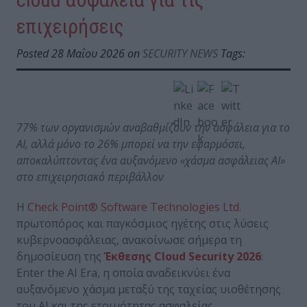
επιχειρήσεις
Posted 28 Μαΐου 2026 on
SECURITY NEWS
Tags:
77% των οργανισμών αναβαθμίζουν την ασφάλεια για το
AI
, αλλά μόνο το 26% μπορεί να την εφαρμόσει,
αποκαλύπτοντας ένα αυξανόμενο «χάσμα ασφάλειας
AI
»
στο επιχειρησιακό περιβάλλον
Η
Check Point® Software Technologies Ltd.
πρωτοπόρος και παγκόσμιος ηγέτης στις λύσεις
κυβερνοασφάλειας, ανακοίνωσε σήμερα τη
δημοσίευση της
Έκθεσης
Cloud
Security
2026
:
Enter the AI Era, η οποία αναδεικνύει ένα
αυξανόμενο χάσμα μεταξύ της ταχείας υιοθέτησης
του AI και της ετοιμότητας ασφαλείας.