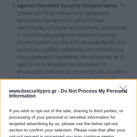
Agentic
Network
Security
Orchestration
:
Το
χάσμα των 51 μονάδων στην εφαρμογή
πολιτικών δεν αποτελεί μόνο ζήτημα
ορατότητας, αλλά και λειτουργικής ικανότητας.
Η νέα πλατφόρμα
Agentic Network Security
Orchestration
της Check Point αναβαθμίζει τον
ρόλο των ομάδων ασφάλειας στο επίπεδο της
επιχειρησιακής πρόθεσης, επιτρέποντας σε AI
agents να αναλαμβάνουν αυτόνομα τη
δημιουργία πολιτικών, την ενίσχυση του Zero
Trust και τη διασφάλιση συμμόρφωσης σε
υβριδικά περιβάλλοντα.
www.itsecuritypro.gr -
Do Not Process My Personal
Information
ΣΧΕΤΙΚΑ ΑΡΘΡΑ
If you wish to opt-out of the sale, sharing to third parties, or
processing of your personal or sensitive information for
targeted advertising by us, please use the below opt-out
section to confirm your selection. Please note that after your
no relative posts found
opt-out request is processed you may continue seeing