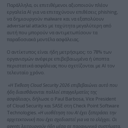
Παράλληλα, οι επιτιθέμενοι αξιοποιούν πλέον
εργαλεία AI για να επιταχύνουν επιθέσεις phishing,
να δημιουργούν malware και να εξαπολύουν
adversarial attacks με ταχύτητα μεγαλύτερη από
αυτή που μπορούν να αντιμετωπίσουν τα
παραδοσιακά μοντέλα ασφάλειας.
Ο αντίκτυπος είναι ήδη μετρήσιμος: το 78% των
οργανισμών ανέφερε επιβεβαιωμένα ή ύποπτα
περιστατικά ασφάλειας που σχετίζονται με AI τον
τελευταίο χρόνο.
«Η Έκθεση
Cloud
Security
2026 επιβεβαιώνει αυτό που
ήδη διαισθάνονται πολλοί επαγγελματίες της
ασφάλειας»,
δήλωσε ο Paul Barbosa, Vice President
of Cloud Security και SASE στη Check Point Software
Technologies.
«Η υιοθέτηση του
AI
έχει ξεπεράσει την
αρχιτεκτονική που έχει σχεδιαστεί για να το ελέγχει. Οι
agents
λειτουργούν ήδη μέσα σε παραγωγικά συστήματα,