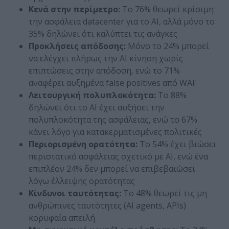
Κενά στην περίμετρο:
Το 76% θεωρεί κρίσιμη
την ασφάλεια datacenter για το AI, αλλά μόνο το
35% δηλώνει ότι καλύπτει τις ανάγκες
Προκλήσεις απόδοσης:
Μόνο το 24% μπορεί
να ελέγχει πλήρως την AI κίνηση χωρίς
επιπτώσεις στην απόδοση, ενώ το 71%
αναφέρει αυξημένα false positives από WAF
Λειτουργική πολυπλοκότητα:
Το 88%
δηλώνει ότι το AI έχει αυξήσει την
πολυπλοκότητα της ασφάλειας, ενώ το 67%
κάνει λόγο για κατακερματισμένες πολιτικές
Περιορισμένη ορατότητα:
Το 54% έχει βιώσει
περιστατικό ασφάλειας σχετικό με AI, ενώ ένα
επιπλέον 24% δεν μπορεί να επιβεβαιώσει
λόγω έλλειψης ορατότητας
Κίνδυνοι ταυτότητας:
Το 48% θεωρεί τις μη
ανθρώπινες ταυτότητες (AI agents, APIs)
κορυφαία απειλή