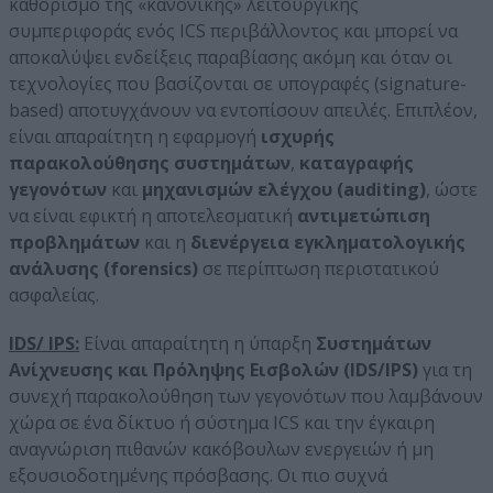
καθορισμό της «κανονικής» λειτουργικής
συμπεριφοράς ενός ICS περιβάλλοντος και μπορεί να
αποκαλύψει ενδείξεις παραβίασης ακόμη και όταν οι
τεχνολογίες που βασίζονται σε υπογραφές (signature-
based) αποτυγχάνουν να εντοπίσουν απειλές. Επιπλέον,
είναι απαραίτητη η εφαρμογή
ισχυρής
παρακολούθησης συστημάτων
,
καταγραφής
γεγονότων
και
μηχανισμών ελέγχου (auditing)
, ώστε
να είναι εφικτή η αποτελεσματική
αντιμετώπιση
προβλημάτων
και η
διενέργεια εγκληματολογικής
ανάλυσης (forensics)
σε περίπτωση περιστατικού
ασφαλείας.
IDS
/
IPS
:
Είναι απαραίτητη η ύπαρξη
Συστημάτων
Ανίχνευσης και Πρόληψης Εισβολών (
IDS
/
IPS
)
για τη
συνεχή παρακολούθηση των γεγονότων που λαμβάνουν
χώρα σε ένα δίκτυο ή σύστημα ICS και την έγκαιρη
αναγνώριση πιθανών κακόβουλων ενεργειών ή μη
εξουσιοδοτημένης πρόσβασης. Οι πιο συχνά