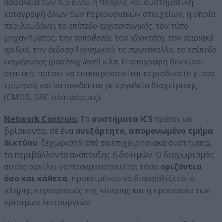
ασφάλεια των ICS είναι η πλήρης και συστηματική
καταγραφή όλων των περιουσιακών στοιχείων, η οποία
περιλαμβάνει το
επίπεδο αρχιτεκτονικής,
τον
τύπο
μηχανήματος, την
τοποθεσία
, τον
ιδιοκτήτη
, τον
σειριακό
αριθμό
, την
έκδοση λογισμικού
, το
πρωτόκολλο
, το ε
πίπεδο
ενημέρωσης (patching level)
κ.λπ. Η απογραφή δεν είναι
στατική, πρέπει να επικαιροποιείται περιοδικά (π.χ. ανά
τρίμηνο) και να συνδέεται με εργαλεία διαχείρισης
(CMDB, GRC πλατφόρμες).
Network Controls:
Τα
συστήματα ICS
πρέπει να
βρίσκονται σε ένα
ανεξάρτητο, απομονωμένο τμήμα
δικτύου
, ξεχωριστό από τα επιχειρησιακά συστήματα,
τα περιβάλλοντα ανάπτυξης ή δοκιμών. Ο διαχωρισμός
αυτός οφείλει να πραγματοποιείται τόσο
οριζόντια
όσο και κάθετα
, προκειμένου να διασφαλίζεται ο
πλήρης περιορισμός της κίνησης και η προστασία των
κρίσιμων λειτουργιών.