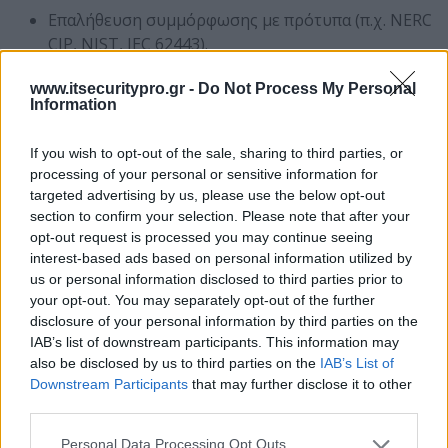
Επαλήθευση συμμόρφωσης με πρότυπα (π.χ. NERC
CIP, NIST, IEC 62443).
Ενημέρωση και τεκμηρίωση διαγραμμάτων, ροών
www.itsecuritypro.gr -
Do Not Process My Personal
δικτύου και firewall rules
Information
Εφαρμογή μέτρων μετριασμού έναντι
κυβερνοαπειλών.
If you wish to opt-out of the sale, sharing to third parties, or
processing of your personal or sensitive information for
Η διαδικασία περιλαμβάνει
technical audits
και
targeted advertising by us, please use the below opt-out
workshops
με τα
τεχνικές
και
επιχειρησιακές
section to confirm your selection. Please note that after your
ομάδες
, ώστε να καταγραφούν οι πραγματικές ροές και
opt-out request is processed you may continue seeing
να συνδεθούν με επιχειρησιακούς στόχους. Βασικά
interest-based ads based on personal information utilized by
σημεία ελέγχου
:
us or personal information disclosed to third parties prior to
your opt-out. You may separately opt-out of the further
Network
Design
: Διασφάλιση τεκμηρίωσης ροών,
disclosure of your personal information by third parties on the
διαμόρφωσης και διαγραμμάτων.
IAB’s list of downstream participants. This information may
also be disclosed by us to third parties on the
IAB’s List of
Network Segregation
: Επιβεβαιώνεται ότι η
Downstream Participants
that may further disclose it to other
κυκλοφορία μεταξύ υποδικτύων φιλτράρεται,
third parties.
γίνεται χρήση VLANs, υφίσταται διαχωρισμός
δικτύων βάσει Purdue, έχουν εντοπιστεί όλες οι
Personal Data Processing Opt Outs