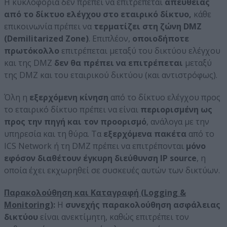
Η κυκλοφορία δεν πρέπει να επιτρέπεται
απευθείας
από το δίκτυο ελέγχου στο εταιρικό δίκτυο,
κάθε
επικοινωνία πρέπει να
τερματίζει στη ζώνη DMZ
(Demilitarized Zone)
. Επιπλέον,
οποιοδήποτε
πρωτόκολλο
επιτρέπεται μεταξύ του δικτύου ελέγχου
και της DMZ
δεν θα πρέπει να επιτρέπεται
μεταξύ
της DMZ και του εταιρικού δικτύου (και αντιστρόφως).
Όλη η
εξερχόμενη κίνηση
από το δίκτυο ελέγχου προς
το εταιρικό δίκτυο πρέπει να είναι
περιορισμένη ως
προς την πηγή και τον προορισμό
, ανάλογα με την
υπηρεσία και τη θύρα. Τα
εξερχόμενα πακέτα
από το
ICS Network ή τη DMZ πρέπει να επιτρέπονται
μόνο
εφόσον διαθέτουν έγκυρη διεύθυνση IP source
, η
οποία έχει εκχωρηθεί σε συσκευές αυτών των δικτύων.
Παρακολούθηση και Καταγραφή (
Logging
&
Monitoring
)
:
Η
συνεχής παρακολούθηση ασφάλειας
δικτύου
είναι ανεκτίμητη, καθώς επιτρέπει τον