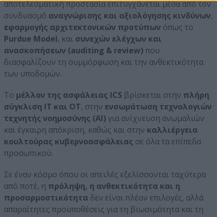
αποτελεσματική προστασία επιτυγχάνεται μέσα από τον
συνδυασμό
αναγνώρισης και αξιολόγησης κινδύνων
,
εφαρμογής αρχιτεκτονικών προτύπων
όπως το
Purdue
Model
, και
συνεχών ελέγχων και
ανασκοπήσεων (
auditing
&
review
)
που
διασφαλίζουν τη συμμόρφωση και την ανθεκτικότητα
των υποδομών.
Το
μέλλον της ασφάλειας
ICS
βρίσκεται στην
πλήρη
σύγκλιση
IT
και
OT
, στην
ενσωμάτωση τεχνολογιών
τεχνητής νοημοσύνης (
AI
)
για ανίχνευση ανωμαλιών
και έγκαιρη απόκριση, καθώς και στην
καλλιέργεια
κουλτούρας κυβερνοασφάλειας
σε όλα τα επίπεδα
προσωπικού.
Σε έναν κόσμο όπου οι απειλές εξελίσσονται ταχύτερα
από ποτέ, η
πρόληψη, η ανθεκτικότητα και η
προσαρμοστικότητα
δεν είναι πλέον επιλογές, αλλά
απαραίτητες προϋποθέσεις για τη βιωσιμότητα και τη