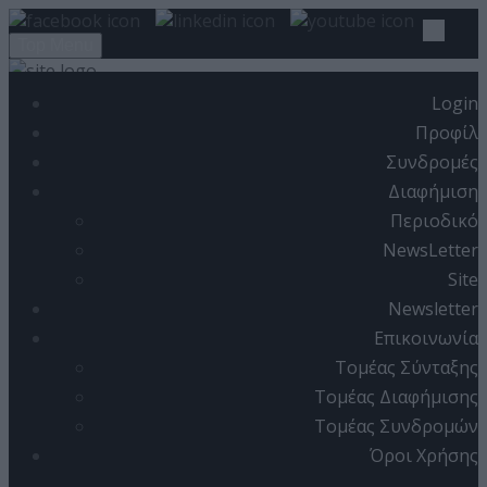
Top Menu
Login
ΑΡΧΙΚΗ
Προφίλ
Συνδρομές
ARTICLES
Διαφήμιση
COVER ISSUE
Περιοδικό
ISSUE
NewsLetter
Site
EDITORIAL
Newsletter
PRACTICAL
Επικοινωνία
Τομέας Σύνταξης
REFERENCE
Τομέας Διαφήμισης
LAW
Τομέας Συνδρομών
IT NEWS
Όροι Χρήσης