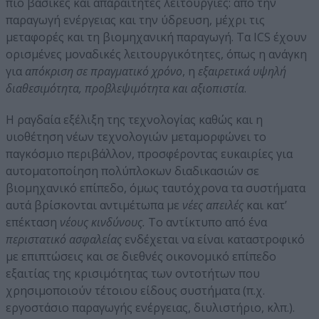
πιο βασικές και απαραίτητες λειτουργίες: από την
παραγωγή ενέργειας και την ύδρευση, μέχρι τις
μεταφορές και τη βιομηχανική παραγωγή. Τα ICS έχουν
ορισμένες μοναδικές λειτουργικότητες, όπως η ανάγκη
για
απόκριση σε πραγματικό χρόνο
, η
εξαιρετικά υψηλή
διαθεσιμότητα, προβλεψιμότητα και αξιοπιστία
.
Η ραγδαία εξέλιξη της τεχνολογίας καθώς και η
υιοθέτηση νέων τεχνολογιών μεταμορφώνει το
παγκόσμιο περιβάλλον, προσφέροντας ευκαιρίες για
αυτοματοποίηση πολύπλοκων διαδικασιών σε
βιομηχανικό επίπεδο, όμως ταυτόχρονα τα συστήματα
αυτά βρίσκονται αντιμέτωπα με
νέες απειλές
και κατ’
επέκταση
νέους κινδύνους.
Το αντίκτυπο από ένα
περιστατικό ασφαλείας
ενδέχεται να είναι καταστροφικό
με επιπτώσεις και σε διεθνές οικονομικό επίπεδο
εξαιτίας της κρισιμότητας των οντοτήτων που
χρησιμοποιούν τέτοιου είδους συστήματα (π.χ.
εργοστάσιο παραγωγής ενέργειας, διυλιστήριο, κλπ.).