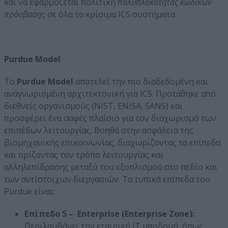
και να εφαρμόζεται πολιτική
πολυπλοκότητας κωδικών
πρόσβαση
ς σε όλα τα κρίσιμα ICS συστήματα.
Purdue
Model
Το
Purdue Model
αποτελεί την πιο διαδεδομένη και
αναγνωρισμένη αρχιτεκτονική για ICS. Προτάθηκε από
διεθνείς οργανισμούς (NIST, ENISA, SANS) και
προσφέρει ένα σαφές πλαίσιο για τον διαχωρισμό των
επιπέδων λειτουργίας. Βοηθά στην ασφάλεια της
βιομηχανικής επικοινωνίας, διαχωρίζοντας τα επίπεδα
και ορίζοντας τον τρόπο λειτουργίας και
αλληλεπίδρασης μεταξύ του εξοπλισμού στο πεδίο και
των αντίστοιχων διεργασιών. Τα τυπικά επίπεδα του
Purdue είναι:
Επίπεδο 5 – Enterprise (Enterprise Zone):
Περιλαμβάνει την εταιρική IT υποδομή, όπως