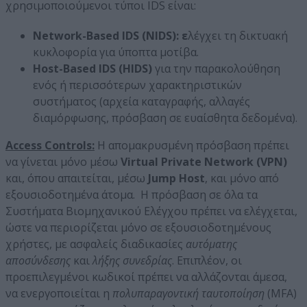
χρησιμοποιούμενοι τύποι IDS είναι:
Network-Based IDS (NIDS): ε
λέγχει τη δικτυακή
κυκλοφορία για ύποπτα μοτίβα.
Host-Based IDS (HIDS)
για την παρακολούθηση
ενός ή περισσότερων χαρακτηριστικών
συστήματος (αρχεία καταγραφής, αλλαγές
διαμόρφωσης, πρόσβαση σε ευαίσθητα δεδομένα).
Access Controls:
H απομακρυσμένη πρόσβαση πρέπει
να γίνεται μόνο μέσω
Virtual Private Network (VPN)
και, όπου απαιτείται, μέσω
Jump Host
, και μόνο από
εξουσιοδοτημένα άτομα. Η πρόσβαση σε όλα τα
Συστήματα Βιομηχανικού Ελέγχου πρέπει να ελέγχεται,
ώστε να περιορίζεται μόνο σε εξουσιοδοτημένους
χρήστες, με ασφαλείς διαδικασίες
αυτόματης
αποσύνδεσης
και
λήξης συνεδρίας
. Επιπλέον, οι
προεπιλεγμένοι κωδικοί πρέπει να αλλάζονται άμεσα,
να ενεργοποιείται η
πολυπαραγοντική ταυτοποίηση
(MFA)