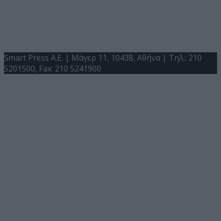
Smart Press A.E. | Μάγερ 11, 10438, Αθήνα | Τηλ.: 210
5201500, Fax: 210 5241900