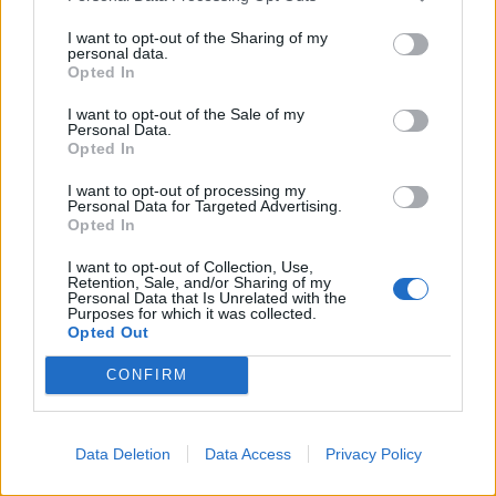
δημόσια προσβάσιμες συσκευές στη DMZ και
I want to opt-out of the Sharing of my
έχουν ανασκοπηθεί οι κανόνες των συστημάτων
personal data.
Firewall, IDS/IPS.
Opted In
Remote
User
Access
: Αναγνώριση μεθόδων/
I want to opt-out of the Sale of my
λογαριασμών και περιοδικός έλεγχος.
Personal Data.
Network
Logging
: Τήρηση αρχείων καταγραφής
Opted In
βάσει απαιτήσεων.
I want to opt-out of processing my
Network Resilience
: Αναγνώριση single points of
Personal Data for Targeted Advertising.
Opted In
failure, ύπαρξη εφεδρικού εξοπλισμού, DRP,
αντίγραφα ασφαλείας.
I want to opt-out of Collection, Use,
Retention, Sale, and/or Sharing of my
Personal Data that Is Unrelated with the
Purposes for which it was collected.
Opted Out
Συμπεράσματα
CONFIRM
Η ασφάλεια των Συστημάτων Βιομηχανικού Ελέγχου
(ICS) δεν αποτελεί στατική διαδικασία, αλλά μια
διαρκή
και δυναμική προσπάθεια προσαρμογής
απέναντι σε
Data Deletion
Data Access
Privacy Policy
ένα συνεχώς μεταβαλλόμενο τοπίο απειλών. Η