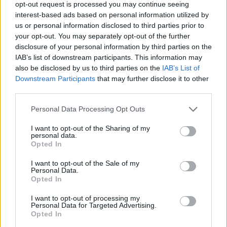
Κινέζους developers σε συλλογική καινοτομία για
opt-out request is processed you may continue seeing
interest-based ads based on personal information utilized by
την επιτάχυνση της ανάπτυξης της αγοράς φορητών
us or personal information disclosed to third parties prior to
συσκευών. Ανακοίνωσε μια ειδική για την Κίνα
your opt-out. You may separately opt-out of the further
επέκταση της πλατφόρμας της εταιρείας και της
disclosure of your personal information by third parties on the
υποστήριξης του οικοσυστήματος, με αρχική
IAB’s list of downstream participants. This information may
εστίαση σε ταμπλέτες με επεξεργαστές Atom και
also be disclosed by us to third parties on the
IAB’s List of
λειτουργικό Android*, σχεδιασμένες για να
Downstream Participants
that may further disclose it to other
επιταχύνουν την είσοδο στην αγορά κορυφαίων
third parties.
φορητών συσκευών που βασίζονται σε τεχνολογία
Personal Data Processing Opt Outs
Intel. Προσέθεσε ότι οι Κινέζοι developers έχουν
καθοριστικό ρόλο στην προσπάθεια αυτή και θα
I want to opt-out of the Sharing of my
personal data.
φέρουν ταχύτητα, κλιμάκωση και ευφυΐα που θα
Opted In
οδηγήσει σε νέες καινοτομίες σε παγκόσμιο
επίπεδο.
I want to opt-out of the Sale of my
Personal Data.
Opted In
Η 2η ημέρα του IDF
I want to opt-out of processing my
Personal Data for Targeted Advertising.
O
Doug Fisher
,
Αντιπρόεδρος και Γενικός
Opted In
Διευθυντής του System Software Division της