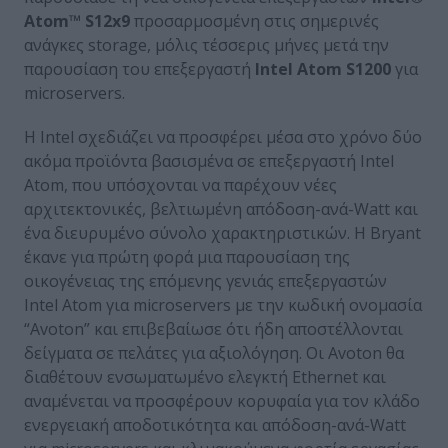
Atom™ S12x9
προσαρμοσμένη στις σημερινές
ανάγκες storage, μόλις τέσσερις μήνες μετά την
παρουσίαση του επεξεργαστή
Intel Atom S1200
για
microservers.
Η Intel σχεδιάζει να προσφέρει μέσα στο χρόνο δύο
ακόμα προϊόντα βασισμένα σε επεξεργαστή Intel
Atom, που υπόσχονται να παρέχουν νέες
αρχιτεκτονικές, βελτιωμένη απόδοση-ανά-Watt και
ένα διευρυμένο σύνολο χαρακτηριστικών. Η Bryant
έκανε για πρώτη φορά μια παρουσίαση της
οικογένειας της επόμενης γενιάς επεξεργαστών
Intel Atom για microservers με την κωδική ονομασία
“Avoton” και επιβεβαίωσε ότι ήδη αποστέλλονται
δείγματα σε πελάτες για αξιολόγηση. Οι Avoton θα
διαθέτουν ενσωματωμένο ελεγκτή Ethernet και
αναμένεται να προσφέρουν κορυφαία για τον κλάδο
ενεργειακή αποδοτικότητα και απόδοση-ανά-Watt