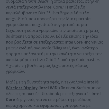
ονομασία “
Harris Beach
” η οποία βασίζεται στην 4η
γενιά επεξεργαστών Intel Core.” Η επίδειξη
περιελάμβανε το Dirt 3*, ένα δημοφιλή τίτλο
παιχνιδιού, που προσφέρει την ίδια εμπειρία
γραφικών και παιχνιδιού συγκριτικά με μια
ξεχωριστή κάρτα γραφικών, την οποία οι χρήστες
θα έπρεπε να προσθέσουν. Έδειξε επίσης την ιδέα
που βασίζεται σε επεξεργαστές Intel Core 4ης γενιάς
με την κωδική ονομασία “Niagara”, έναν ανώτερο
φορητό υπολογιστή με την ικανότητα να τρέξει τον
ακυκλοφόρητο τίτλο Grid 2 * από την Codemasters
* χωρίς τη βοήθεια μιας ξεχωριστής κάρτας
γραφικών.
Μαζί με τη δυνατότητα αφής, η τεχνολογία
Intel®
Wireless Display
(
Intel WiDi
) θα είναι διαθέσιμη σε
όλες τις συσκευές Ultrabook με επεξεργαστές
Intel
Core
4ης γενιάς για να επιτρέψει τη μετάδοση
περιεχομένου και εφαρμογών γρήγορα και με