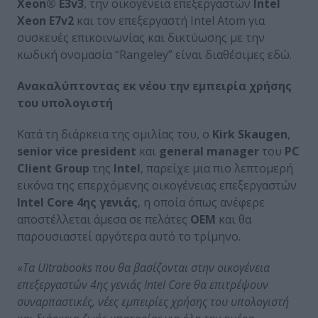
Xeon® E3v3
, την οικογένεια επεξεργαστών
Intel
Xeon E7v2
και τον επεξεργαστή Intel Atom για
συσκευές επικοινωνίας και δικτύωσης με την
κωδική ονομασία “Rangeley” είναι διαθέσιμες εδώ.
Ανακαλύπτοντας εκ νέου την εμπειρία χρήσης
του υπολογιστή
Κατά τη διάρκεια της ομιλίας του, ο
Kirk Skaugen
,
senior vice president
και
general manager
του
PC
Client Group
της
Intel
, παρείχε μια πιο λεπτομερή
εικόνα της επερχόμενης οικογένειας επεξεργαστών
Intel Core 4ης γενιάς
, η οποία όπως ανέφερε
αποστέλλεται άμεσα σε πελάτες
ΟΕΜ
και θα
παρουσιαστεί αργότερα αυτό το τρίμηνο.
«
Τα Ultrabooks που θα βασίζονται στην οικογένεια
επεξεργαστών 4ης γενιάς Intel Core θα επιτρέψουν
συναρπαστικές, νέες εμπειρίες χρήσης του υπολογιστή