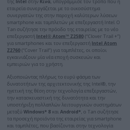
της
Intel
στην
Κίνα
, υπογράμμισε τον τρόπο που η
εταιρεία συνεργάζεται με το οικοσύστημα
συνεργατών της στην παροχή καλύτερων λύσεων
smartphone και ταμπλετών με επεξεργαστή Intel. Ο
Tan συζήτησε την πρόοδο της εταιρείας με το νέο
επεξεργαστή
Intel® Atom™ Z2580
(“Clover Trail +”)
για smartphones και τον επεξεργαστή
Intel Atom
Z2760
(“Cover Trail”) για ταμπλέτες, οι οποίοι
εγκαινιάζουν μία νέα εποχή συσκευών και
εμπειριών για το χρήστη.
Αξιοποιώντας πλήρως το ευρύ φάσμα των
δυνατοτήτων της αρχιτεκτονικής της Intel®, την
ηγετική της θέση στην τεχνολογία επεξεργαστών,
την κατασκευαστική της δυνατότητα και την
υποστήριξη πολλαπλών λειτουργικών συστημάτων
μεταξύ
Windows* 8
και
Android*
, ο Tan συζήτησε
τα προσεχή προϊόντα της εταιρείας για smartphone
και ταμπλέτες, που βασίζονται στην τεχνολογία