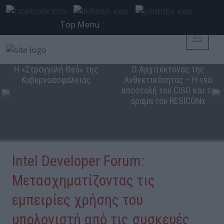
Top Menu
Η «Στρογγυλή Θεά» της
Ο Αρχιτέκτονας της
Κυβερνοασφάλειας
Ανθεκτικότητας – Η νέα
αποστολή του CISO και το
όραμα του RESICONx
Intel Developer Forum:
Μετασχηματίζοντας τις
εμπειρίες χρήσης του
υπολογιστή από τις συσκευές