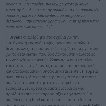
Bryant. “Η Intel παρέχει ένα ισχυρό χαρτοφυλάκιο
τεχνολογιών υλικού και λογισμικού από τις προσωπικές
συσκευές μέχρι το data center, που μπορούν να
βελτιώσουν την εμπειρία χρήσης και να επιτρέψουν την
ανάπτυξη νέων υπηρεσιών
.”
Η
Bryant
αναφέρθηκε στα σχέδια για την
επιτάχυνση της ανάπτυξης των προσφορών της
Intel
σε όλες τις προϊοντικές σειρές επεξεργαστών
για το data center, που βασίζονται στη καινοτόμο
τεχνολογία κατασκευής
22nm
πριν από το τέλος
του έτους, επιτρέποντας έτσι μια πιο οικονομική
και αποτελεσματική υποδομή data center. Η ευρεία
πνευματική ιδιοκτησία της Intel για το data center
παρέχει τη δυνατότητα στην εταιρεία να
ενσωματώνει άμεσα χαρακτηριστικά σε νέα
προϊόντα και να τα παρουσιάζει στην αγορά. Για
παράδειγμα, η Intel κατά τη διάρκεια του forum
παρουσίασε τη νέα οικογένεια επεξεργαστών
Intel®