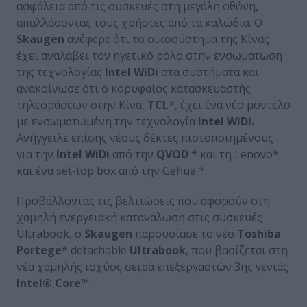
ασφάλεια από τις συσκευές στη μεγάλη οθόνη,
απαλλάσοντας τους χρήστες από τα καλώδια. Ο
Skaugen
ανέφερε ότι το οικοσύστημα της Κίνας
έχει αναλάβει τον ηγετικό ρόλο στην ενσωμάτωση
της τεχνολογίας
Intel WiDi
στα συστήματα και
ανακοίνωσε ότι ο κορυφαίος κατασκευαστής
τηλεοράσεων στην Κίνα,
TCL
*, έχει ένα νέο μοντέλο
με ενσωματωμένη την τεχνολογία
Intel WiDi.
Ανήγγειλε επίσης νέους δέκτες πιστοποιημένους
για την
Intel WiDi
από την
QVOD
* και τη Lenovo*
και ένα set-top box από την Gehua *.
Προβάλλοντας τις βελτιώσεις που αφορούν στη
χαμηλή ενεργειακή κατανάλωση στις συσκευές
Ultrabook, ο
Skaugen
παρουσίασε το νέο
Toshiba
Portege
* detachable
Ultrabook
, που βασίζεται στη
νέα χαμηλής ισχύος σειρά επεξεργαστών 3ης γενιάς
Intel® Core™
.