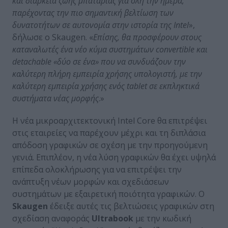
και διάρκεια ζωής μπαταρίας για όλη την ημέρα,
παρέχοντας την πιο σημαντική βελτίωση των
δυνατοτήτων σε αυτονομία στην ιστορία της Intel
»,
δήλωσε ο Skaugen. «
Επίσης, θα προσφέρουν στους
καταναλωτές ένα νέο κύμα συστημάτων convertible και
detachable «δύο σε ένα» που να συνδυάζουν την
καλύτερη πλήρη εμπειρία χρήσης υπολογιστή, με την
καλύτερη εμπειρία χρήσης ενός tablet σε εκπληκτικά
συστήματα νέας μορφής
.»
Η νέα μικροαρχιτεκτονική Intel Core θα επιτρέψει
στις εταιρείες να παρέχουν μέχρι και τη διπλάσια
απόδοση γραφικών σε σχέση με την προηγούμενη
γενιά. Επιπλέον, η νέα λύση γραφικών θα έχει υψηλά
επίπεδα ολοκλήρωσης για να επιτρέψει την
ανάπτυξη νέων μορφών και σχεδιάσεων
συστημάτων με εξαιρετική ποιότητα γραφικών. Ο
Skaugen
έδειξε αυτές τις βελτιώσεις γραφικών στη
σχεδίαση αναφοράς
Ultrabook
με την κωδική