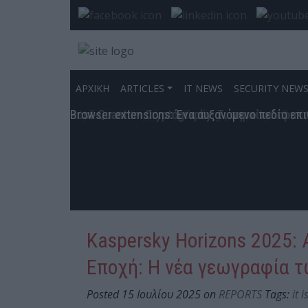
ΑΡΧΙΚΗ
ARTICLES
IT NEWS
SECURITY NEW
Η «Στρογγυλή Θεά» της Κυβερνοασφάλειας
Ο Αρχιτέκτονας της Ανθεκτικότητας – Η νέα α
Η νέα εποχή της interworks.cloud: από Cloud Di
CRA, AI και Post-Quantum: Η Νέα Ατζέντα της
Το κανάλι διανομής εξελίσσεται προς ακόμη πι
Ο ρόλος του CISO στην ελληνική πραγματικότη
The Modern CISO – Οι άνθρωποι πίσω από τις 
Ο Υπεύθυνος Ασφάλειας Κυβερνοχώρου μετά τη 
Η μεταμόρφωση του CISO για τις ανάγκες του 
Ο σύγχρονος CISO δεν επιλέγει προϊόντα. Επιλ
Η Εξέλιξη του CISO σε Επιχειρησιακό Ηγέτη
“Become a CISO”, they said…
Ο Σύγχρονος CISO: Από Τεχνικός Υπεύθυνος σ
Ο CISO στην Εποχή του AI: Από την Προστασία 
Από την αποσπασματική ασφάλεια στη στρατηγ
Ο CISO στον κόσμο των πραγματικών επιθέσε
Ο CISO ως στρατηγικός εταίρος της διοίκησης
Ο σύγχρονος ρόλος του CISO: Δύναμη, ανθεκτι
Η Νέα Αποστολή του CISO: Στρατηγική, Τεχνολ
CISO και Proactive Cyber Insurance: Η Αρχιτε
Patch Management as a Service: Τώρα που γνωρ
UiPath και Westcon: Νέες προοπτικές ανάπτυξη
Από το «Move Fast» στο «Move First»
AnyDesk: Η Σύγχρονη Λύση Απομακρυσμένης Πρ
Rittal Greece – Λύσεις Cooling για τα Data Cen
Post-Quantum Cryptography: Τι σημαίνει πρακτ
Browser extensions: Ένα αυξανόμενο πεδίο επ
Kaspersky Horizons 2025: 
Εποχή: Η νέα γεωγραφία 
Posted 15 Ιουλίου 2025 on
REPORTS
Tags:
it 