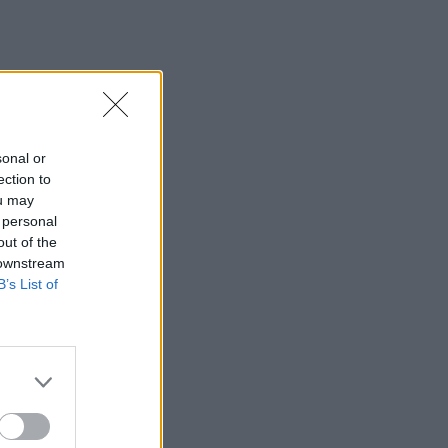
sonal or
ection to
ou may
 personal
out of the
 downstream
B’s List of