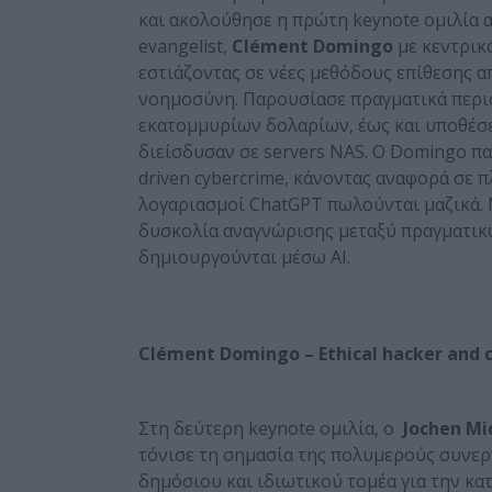
και ακολούθησε η πρώτη keynote ομιλία απ
evangelist,
Clément Domingo
με κεντρικό
εστιάζοντας σε νέες μεθόδους επίθεσης 
νοημοσύνη. Παρουσίασε πραγματικά περι
εκατομμυρίων δολαρίων, έως και υποθέσε
διείσδυσαν σε servers NAS. Ο Domingo πα
driven cybercrime, κάνοντας αναφορά σε π
λογαριασμοί ChatGPT πωλούνται μαζικά. 
δυσκολία αναγνώρισης μεταξύ πραγματι
δημιουργούνται μέσω AI.
Clément Domingo – Ethical hacker and c
Στη δεύτερη keynote ομιλία, ο
Jochen Mi
τόνισε τη σημασία της πολυμερούς συνε
δημόσιου και ιδιωτικού τομέα για την κ