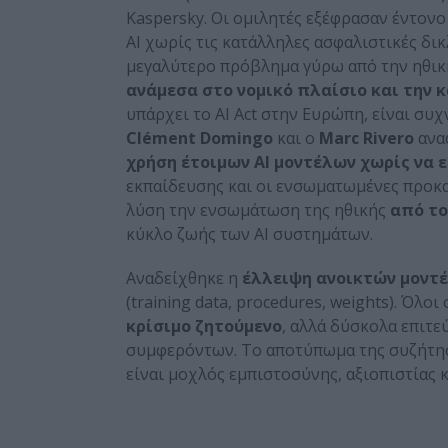
Kaspersky. Οι ομιλητές εξέφρασαν έντον
AI χωρίς τις κατάλληλες ασφαλιστικές δικ
μεγαλύτερο πρόβλημα γύρω από την ηθικ
ανάμεσα στο νομικό πλαίσιο και την 
υπάρχει το AI Act στην Ευρώπη, είναι συχ
Clément Domingo
και ο
Marc Rivero
ανα
χρήση έτοιμων AI μοντέλων χωρίς να 
εκπαίδευσης και οι ενσωματωμένες προκατ
λύση την ενσωμάτωση της ηθικής
από το
κύκλο ζωής των AI συστημάτων.
Αναδείχθηκε η
έλλειψη ανοικτών μοντ
(training data, procedures, weights). Όλ
κρίσιμο ζητούμενο
, αλλά δύσκολα επιτ
συμφερόντων. Το αποτύπωμα της συζήτησης
είναι μοχλός εμπιστοσύνης, αξιοπιστίας 