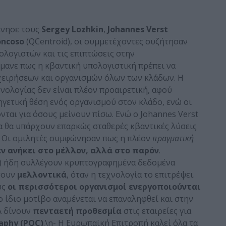
ένησε τους
Sergey
Lozhkin
,
Johannes
Verst
oncoso
(QCentroid), οι συμμετέχοντες συζήτησαν
λογιστών και τις επιπτώσεις στην
ήμανε πως η κβαντική υπολογιστική πρέπει να
χειρήσεων και οργανισμών όλων των κλάδων. Η
νολογίας δεν είναι πλέον προαιρετική, αφού
ηγετική θέση ενός οργανισμού στον κλάδο, ενώ οι
ται για όσους μείνουν πίσω. Ενώ ο Johannes Verst
ία θα υπάρχουν επαρκώς σταθερές κβαντικές λύσεις
). Οι ομιλητές συμφώνησαν πως η πλέον
πραγματική
εν ανήκει στο μέλλον, αλλά στο παρόν
.
) ήδη συλλέγουν κρυπτογραφημένα δεδομένα
σουν
μελλοντικά
, όταν η τεχνολογία το επιτρέψει.
ως
οι περισσότεροι οργανισμοί ενεργοποιούνται
Το ίδιο μοτίβο αναμένεται να επαναληφθεί και στην
Α δίνουν
πενταετή προθεσμία
στις εταιρείες για
aphy (PQC)
.\n- Η Ευρωπαϊκή Επιτροπή καλεί όλα τα