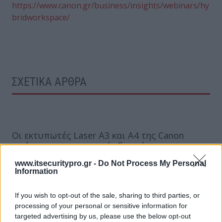
https://www.canon.gr/business/insights/webinars/hy
bridworkspace/
ΣΧΕΤΙΚΑ ΑΡΘΡΑ
Οι εκτυπωτές Laser A3 και A4 της Canon
απέσπασαν σημαντικές διακρίσεις
ενεργειακής απόδοσης από την Keypoint
www.itsecuritypro.gr -
Do Not Process My Personal
Intelligence
Information
If you wish to opt-out of the sale, sharing to third parties, or
Οι επαγγελματικοί εκτυπωτές της Canon
processing of your personal or sensitive information for
σαρώνουν στα Red Dot Design Awards
targeted advertising by us, please use the below opt-out