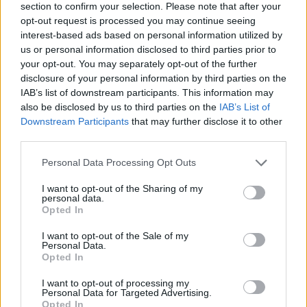
section to confirm your selection. Please note that after your
opt-out request is processed you may continue seeing
Η Canon παρουσιάζει τη νέα σειρά
interest-based ads based on personal information utilized by
ColorStream 7000, διευρύνοντας τις
us or personal information disclosed to third parties prior to
δυνατότητες επαγγελματικής εκτύπωσης
your opt-out. You may separately opt-out of the further
inkjet, μεσαίας κλίμακας
disclosure of your personal information by third parties on the
IAB’s list of downstream participants. This information may
also be disclosed by us to third parties on the
IAB’s List of
ΕΓΓΡΑΦΗ ΣΤΟ NEWSLETTER
Downstream Participants
that may further disclose it to other
third parties.
Personal Data Processing Opt Outs
I want to opt-out of the Sharing of my
ΤΕΛΕΥΤΑΙΟ ΤΕΥΧΟΣ
personal data.
Opted In
I want to opt-out of the Sale of my
Περιεχόμενα τεύχους
Personal Data.
Opted In
I want to opt-out of processing my
Personal Data for Targeted Advertising.
Opted In