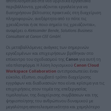
αποτελεσματικά στα νέα υβριδικά εργασιακά
περιβάλλοντα, χρειάζονται εργαλεία για να
διατηρήσουν βέλτιστες πρακτικές στη διαχείριση
πληροφοριών, ανεξάρτητα από το πότε τις
χρειάζονται ή σε ποιο σημείο τις χρειάζονται»,
αναφέρει ο
Aleksander
Bende
,
Solutions
Business
Consultant
at
Canon
CEE
GmbH
.
Οι μεταβαλλόμενες ανάγκες των σημερινών
εργαζομένων και επιχειρήσεων βρέθηκαν στο
επίκεντρο του σχεδιασμού της
Canon
για αυτή τη
νέα πλατφόρμα. Η λύση λογισμικού
Canon
Cloud
Workspace
Collaboration
αντιπροσωπεύει έναν
εύκολο, έξυπνο, συμβατό τρόπο διαχείρισης
εγγράφων και διαδικασιών που είναι κρίσιμα για τις
επιχειρήσεις στον τομέα της επεξεργασίας
τιμολογίων, της διαχείρισης συμβάσεων και της
ψηφιοποίησης του ανθρώπινου δυναμικού με
μεγαλύτερη αποτελεσματικότητα και χαμηλότερο