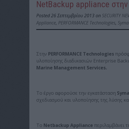
NetBackup appliance στην
Posted 26 Σεπτεμβρίου 2013 on
SECURITY NE
Appliance
,
PERFORMANCE Technologies
,
Syma
Στην
PERFORMANCE
Technologies
πρόσφα
υλοποίησης διαδικασιών Enterprise Backup
Marine
Management
Services
.
Το έργο αφορούσε την εγκατάσταση
Syma
σχεδιασμού και υλοποίησης της λύσης κα
Το
Netbackup Appliance
περιλαμβάνει τ