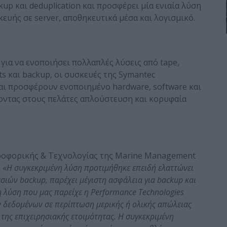
p και deduplication και προσφέρει μία ενιαία λύση
υής σε server, αποθηκευτικά μέσα και λογισμικό.
για να ενοποιήσει πολλαπλές λύσεις από tape,
ots και backup, οι συσκευές της Symantec
και προσφέρουν ενοποιημένο hardware, software και
οντας στους πελάτες απλούστευση και κορυφαία
ροφορικής & Τεχνολογίας της Marine Management
, «
Η συγκεκριμένη λύση προτιμήθηκε επειδή ελαττώνει
ασιών backup, παρέχει μέγιστη ασφάλεια για backup και
τη λύση που μας παρείχε η Performance Technologies
ν δεδομένων σε περίπτωση μερικής ή ολικής απώλειας
της επιχειρησιακής ετοιμότητας. Η συγκεκριμένη