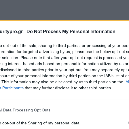
uritypro.gr -
Do Not Process My Personal Information
to opt-out of the sale, sharing to third parties, or processing of your per
formation for targeted advertising by us, please use the below opt-out s
r selection. Please note that after your opt-out request is processed y
eing interest-based ads based on personal information utilized by us or
disclosed to third parties prior to your opt-out. You may separately opt-
rmance
Η Performance
losure of your personal information by third parties on the IAB’s list of
gies
Technologies απέκτησε
. This information may also be disclosed by us to third parties on the
IA
άνει έργο €3
δύο νέες εξειδικεύσεις
Participants
that may further disclose it to other third parties.
α το Σύστημα
της Microsoft: Build AI
ισης Υποθέσεων
Applications και Analytics
νικής
on Microsoft Azure
ίας
l Data Processing Opt Outs
o opt-out of the Sharing of my personal data.