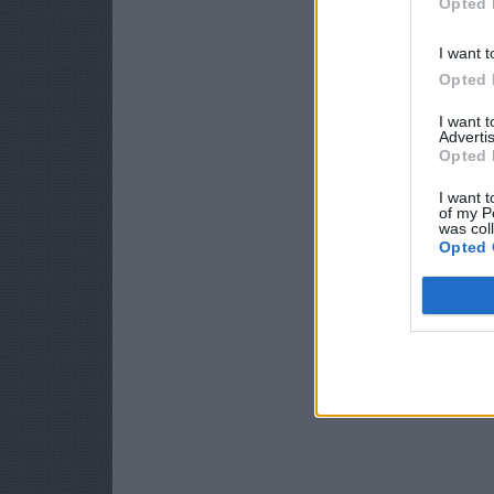
Opted 
I want t
Opted 
I want 
Advertis
Opted 
I want t
of my P
was col
Opted 