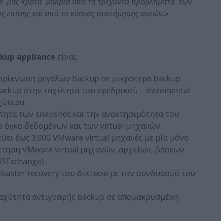
ce μας κρατά μακριά από τα τρέχοντα προβλήματα των
 επίσης και από το κόστος συντήρησης αυτών.
»
kup appliance
είναι:
υρρίκνωση μεγάλων backup σε μικρότερα backup
ackup στην ταχύτητα του εφεδρικού – incremental
χύτερα.
χύτητα των snapshot και την ανακτησιμότητα του
ο όγκο δεδομένων και των virtual μηχανών.
ύει έως 3.000 VMware virtual μηχανές με μία μόνο
κτηση VMware virtual μηχανών, αρχείων, βάσεων
SExchange) .
 disaster recovery του δικτύου με τον συνδυασμό του
 ταχύτητα αντιγραφής backup σε απομακρυσμένη