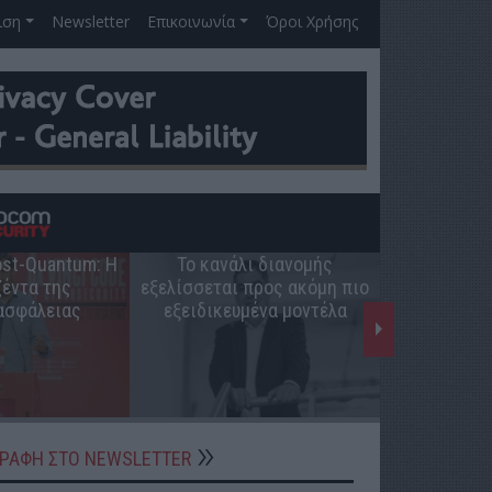
ιση
Newsletter
Επικοινωνία
Όροι Χρήσης
Post-Quantum: Η
Το κανάλι διανομής
Ο ρόλος 
έντα της
εξελίσσεται προς ακόμη πιο
ελληνική π
ασφάλειας
εξειδικευμένα μοντέλα
ΓΡΑΦΗ ΣΤΟ NEWSLETTER