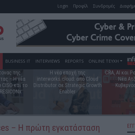
Login
Προφίλ
Συνδρομές
Διαφήμ
S
BUSINESS IT
INTERVIEWS
REPORTS
ONLINE ΤΕΥΧΗ
τονας της
Η νέα εποχή της
CRA, AI και 
τας – Η νέα
interworks.cloud: από Cloud
Νέα Ατζ
 CISO και το
Distributor σε Strategic Growth
Κυβερνο
 RESICONx
Enabler
ces – Η πρώτη εγκατάσταση
ΕΓ