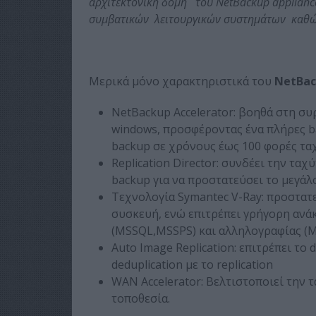
αρχιτεκτονική δομή του NetBackup applian
συμβατικών λειτουργικών συστημάτων καθώς
Μερικά μόνο χαρακτηριστικά του
NetBac
NetBackup Accelerator: βοηθά στη σ
windows, προσφέροντας ένα πλήρες b
backup σε χρόνους έως 100 φορές τα
Replication Director: συνδέει την τα
backup για να προστατεύσει το μεγάλ
Τεχνολογία Symantec V-Ray: προστατε
συσκευή, ενώ επιτρέπει γρήγορη ανά
(MSSQL,MSSPS) και αλληλογραφίας (M
Auto Image Replication: επιτρέπει το
deduplication με το replication
WAN Accelerator: Βελτιστοποιεί την
τοποθεσία.