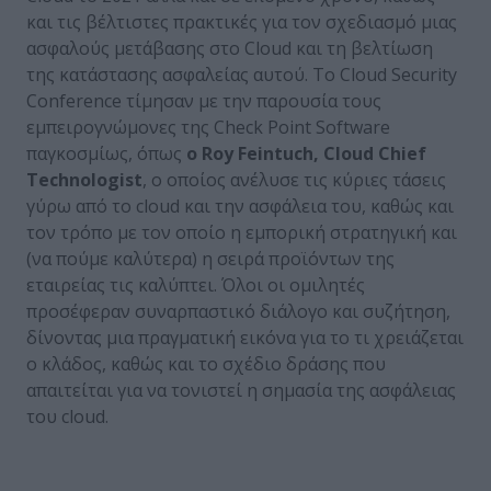
και τις βέλτιστες πρακτικές για τον σχεδιασμό μιας
ασφαλούς μετάβασης στο Cloud και τη βελτίωση
της κατάστασης ασφαλείας αυτού. Το Cloud Security
Conference τίμησαν με την παρουσία τους
εμπειρογνώμονες της Check Point Software
παγκοσμίως, όπως
ο
Roy
Feintuch
,
Cloud
Chief
Technologist
, ο οποίος ανέλυσε τις κύριες τάσεις
γύρω από το cloud και την ασφάλεια του, καθώς και
τον τρόπο με τον οποίο η εμπορική στρατηγική και
(να πούμε καλύτερα) η σειρά προϊόντων της
εταιρείας τις καλύπτει. Όλοι οι ομιλητές
προσέφεραν συναρπαστικό διάλογο και συζήτηση,
δίνοντας μια πραγματική εικόνα για το τι χρειάζεται
ο κλάδος, καθώς και το σχέδιο δράσης που
απαιτείται για να τονιστεί η σημασία της ασφάλειας
του cloud.