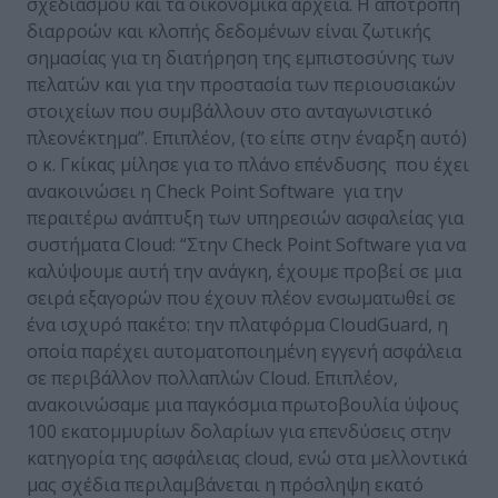
σχεδιασμού και τα οικονομικά αρχεία. Η αποτροπή
διαρροών και κλοπής δεδομένων είναι ζωτικής
σημασίας για τη διατήρηση της εμπιστοσύνης των
πελατών και για την προστασία των περιουσιακών
στοιχείων που συμβάλλουν στο ανταγωνιστικό
πλεονέκτημα”. Επιπλέον, (το είπε στην έναρξη αυτό)
ο κ. Γκίκας μίλησε για το πλάνο επένδυσης που έχει
ανακοινώσει η Check Point Software για την
περαιτέρω ανάπτυξη των υπηρεσιών ασφαλείας για
συστήματα Cloud: “Στην Check Point Software για να
καλύψουμε αυτή την ανάγκη, έχουμε προβεί σε μια
σειρά εξαγορών που έχουν πλέον ενσωματωθεί σε
ένα ισχυρό πακέτο: την πλατφόρμα CloudGuard, η
οποία παρέχει αυτοματοποιημένη εγγενή ασφάλεια
σε περιβάλλον πολλαπλών Cloud. Επιπλέον,
ανακοινώσαμε μια παγκόσμια πρωτοβουλία ύψους
100 εκατομμυρίων δολαρίων για επενδύσεις στην
κατηγορία της ασφάλειας cloud, ενώ στα μελλοντικά
μας σχέδια περιλαμβάνεται η πρόσληψη εκατό