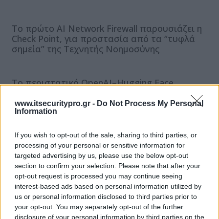
Tο πρώτο AI Network Firewall παρουσιάζει η
Check Point, για προστασία από τα “τυφλά
σημεία” της Τεχνητής Νοημοσύνης
Το περιστατικό OpenAI–Hugging Face
αναδεικνύει την ανάγκη για αυστηρή
διακυβέρνηση και ασφάλεια στην Τεχνητή
www.itsecuritypro.gr -
Do Not Process My Personal
Information
Νοημοσύνη επισημαίνει η Check Point
If you wish to opt-out of the sale, sharing to third parties, or
processing of your personal or sensitive information for
Η νέα εποχή των κυβερνοεπιθέσεων: Όταν η
targeted advertising by us, please use the below opt-out
Τεχνητή Νοημοσύνη αναλαμβάνει τον έλεγχο
section to confirm your selection. Please note that after your
opt-out request is processed you may continue seeing
ΕΓΓΡΑΦΗ ΣΤΟ NEWSLETTER
interest-based ads based on personal information utilized by
us or personal information disclosed to third parties prior to
your opt-out. You may separately opt-out of the further
disclosure of your personal information by third parties on the