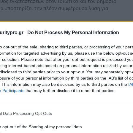
ήθος εγκαταστάσεων στον ιδιωτικό και τον δημόσιο
ι να υποστηρίζει την πλέον συμφέρουσα λύση για
Κώστας Καραθάνος
uritypro.gr -
Do Not Process My Personal Information
Application Engineer
to opt-out of the sale, sharing to third parties, or processing of your per
Telecom Department
formation for targeted advertising by us, please use the below opt-out s
r selection. Please note that after your opt-out request is processed y
eing interest-based ads based on personal information utilized by us or
disclosed to third parties prior to your opt-out. You may separately opt-
losure of your personal information by third parties on the IAB’s list of
. This information may also be disclosed by us to third parties on the
IA
Participants
that may further disclose it to other third parties.
κότητα είναι
Ασφάλεια εφαρμογών και
καιωμάτων άλλα
ERP στο κόσμο του GRC
l Data Processing Opt Outs
νομικής
ξης
o opt-out of the Sharing of my personal data.