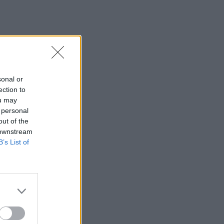
sonal or
ection to
ou may
 personal
out of the
 downstream
B’s List of