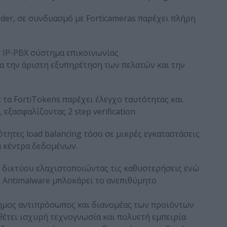
der, σε συνδυασμό με Forticameras παρέχει πλήρη
 IP-PBX σύστημα επικοινωνίας
ια την άριστη εξυπηρέτηση των πελατών και την
τα FortiTokens παρέχει έλεγχο ταυτότητας και
ξασφαλίζοντας 2 step verification.
ητες load balancing τόσο σε μικρές εγκαταστάσεις
α κέντρα δεδομένων.
 δικτύου ελαχιστοποιώντας τις καθυστερήσεις ενώ
αι Antimalware μπλοκάρει το ανεπιθύμητο
ίσημος αντιπρόσωπος και διανομέας των προϊόντων
αθέτει ισχυρή τεχνογνωσία και πολυετή εμπειρία