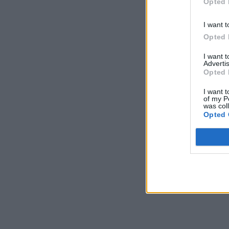
Opted 
I want t
Opted 
I want 
Advertis
Opted 
I want t
of my P
was col
Opted 