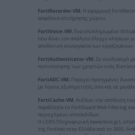
FortiRecorder-VM.
Η εφαρμογή FortiRecor
ασφάλεια επιτήρησης χώρου.
FortiVoice-VM.
Ένα ολοκληρωμένο Virtual
που δίνει τον απόλυτο έλεγχο κλήσεων γ
αποδοτική συνεργασία των εργαζομένων.
FortiAuthenticator-VM.
Σε συνδυασμό με 
πιστοποίησης των χρηστών ενός δικτύου, ε
FortiADC-VM.
Παρέχει προηγμένες δυνατότ
με λίγους εξυπηρετητές όσο και σε μεγάλ
FortiCache-VM.
Αυξάνει την απόδοση του
παράλληλα το FortiGuard Web Filtering κ
περιεχόμενο ιστοσελίδων.
Η LEXIS Πληροφορική (www.lexis.gr), επ
της Fortinet στην Ελλάδα από το 2005, δι