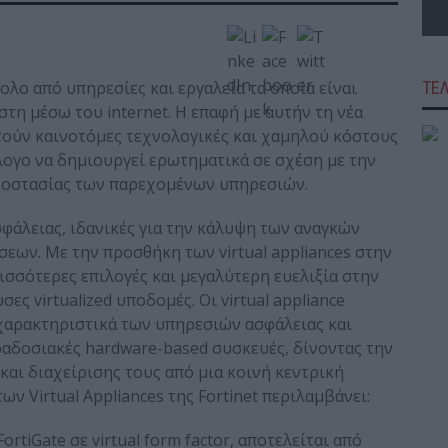
ολο από υπηρεσίες και εργαλεία τα οποία είναι
ΤΕ
τη μέσω του internet. Η επαφή με αυτήν τη νέα
τούν καινοτόμες τεχνολογικές και χαμηλού κόστους
εύλογο να δημιουργεί ερωτηματικά σε σχέση με την
ροστασίας των παρεχομένων υπηρεσιών.
σφάλειας, ιδανικές για την κάλυψη των αναγκών
ων. Με την προσθήκη των virtual appliances στην
σσότερες επιλογές και μεγαλύτερη ευελιξία στην
 virtualized υποδομές. Οι virtual appliance
 χαρακτηριστικά των υπηρεσιών ασφάλειας και
αραδοσιακές hardware-based συσκευές, δίνοντας την
αι διαχείρισης τους από μια κοινή κεντρική
ων Virtual Appliances της Fortinet περιλαμβάνει:
tiGate σε virtual form factor, αποτελείται από