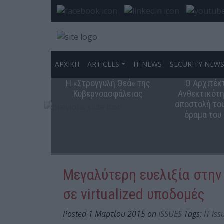
ΑΡΧΙΚΗ
ARTICLES
IT NEWS
SECURITY NEW
Η «Στρογγυλή Θεά» της
Ο Αρχιτέκ
Κυβερνοασφάλειας
Ανθεκτικότη
αποστολή του
όραμα του
Μεγαλύτερη ευελιξία στη
σε virtualized υποδομές
Posted 1 Μαρτίου 2015 on
ISSUES
Tags:
IT iss