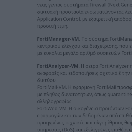
νέας γενιάς συστήματα Firewall (Next Ge
δικτυακή προστασία ενσωματώνοντας λειτο
Application Control, με εξαιρετική απόδοσ
προσιτή τιμή.
FortiManager-VM.
Το σύστημα FortiManage
κεντρικού ελέγχου και διαχείρισης, που ε
με ευκολία μεγάλο αριθμό συσκευών Forti
FortiAnalyzer-VM.
Η σειρά FortiAnalyzer
αναφορές και ειδοποιήσεις σχετικά ΅ε τ
δικτύου.
FortiMail-VM. Η εφαρμογή FortiMail προσφ
με πλήθος δυνατοτήτων, όπως quarantine κ
αλληλογραφίας.
FortiWeb-VM. H οικογένεια προϊόντων Fo
εφαρμογών και των δεδομένων από επιθέ
προηγμένες τεχνικές και αλγορίθμους θω
υπηρεσίας (DoS) και εξελιγμένες επιθέσεις,