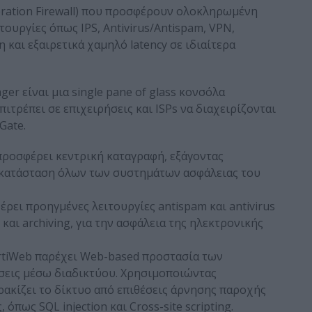
neration Firewall) που προσφέρουν ολοκληρωμένη
υργίες όπως IPS, Antivirus/Antispam, VPN,
η και εξαιρετικά χαμηλό latency σε ιδιαίτερα
r είναι μια single pane of glass κονσόλα
πιτρέπει σε επιχειρήσεις και ISPs να διαχειρίζονται
Gate.
 προσφέρει κεντρική καταγραφή, εξάγοντας
ην κατάσταση όλων των συστημάτων ασφάλειας του
έρει προηγμένες λειτουργίες antispam και antivirus
αι archiving, για την ασφάλεια της ηλεκτρονικής
rtiWeb παρέχει Web-based προστασία των
σεις μέσω διαδικτύου. Χρησιμοποιώντας
ρακίζει το δίκτυο από επιθέσεις άρνησης παροχής
 όπως SQL injection και Cross-site scripting.