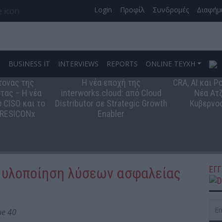
Login
Προφίλ
Συνδρομές
Διαφήμ
S
BUSINESS IT
INTERVIEWS
REPORTS
ONLINE ΤΕΥΧΗ
τονας της
Η νέα εποχή της
CRA, AI και 
τας – Η νέα
interworks.cloud: από Cloud
Νέα Ατζ
 CISO και το
Distributor σε Strategic Growth
Κυβερνο
 RESICONx
Enabler
ΕΓ
ν υλοποίηση λύσεων ασφαλείας
ue 40