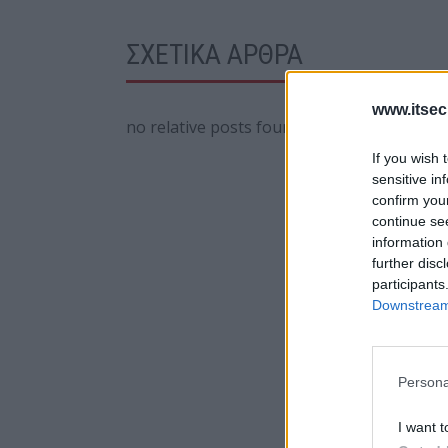
ΣΧΕΤΙΚΑ ΑΡΘΡΑ
www.itsec
no relative posts found
If you wish 
sensitive in
confirm you
continue se
information 
further disc
participants
Downstream 
Persona
I want t