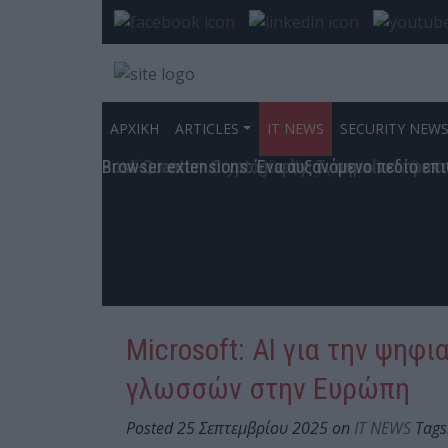
ΑΡΧΙΚΗ
ARTICLES
IT NEWS
SECURITY NEW
Η «Στρογγυλή Θεά» της Κυβερνοασφάλειας
Ο Αρχιτέκτονας της Ανθεκτικότητας – Η νέα α
Η νέα εποχή της interworks.cloud: από Cloud Di
CRA, AI και Post-Quantum: Η Νέα Ατζέντα της
Το κανάλι διανομής εξελίσσεται προς ακόμη πι
Ο ρόλος του CISO στην ελληνική πραγματικότη
The Modern CISO – Οι άνθρωποι πίσω από τις 
Ο Υπεύθυνος Ασφάλειας Κυβερνοχώρου μετά τη 
Η μεταμόρφωση του CISO για τις ανάγκες του 
Ο σύγχρονος CISO δεν επιλέγει προϊόντα. Επιλ
Η Εξέλιξη του CISO σε Επιχειρησιακό Ηγέτη
“Become a CISO”, they said…
Ο Σύγχρονος CISO: Από Τεχνικός Υπεύθυνος σ
Ο CISO στην Εποχή του AI: Από την Προστασία 
Από την αποσπασματική ασφάλεια στη στρατηγ
Ο CISO στον κόσμο των πραγματικών επιθέσε
Ο CISO ως στρατηγικός εταίρος της διοίκησης
Ο σύγχρονος ρόλος του CISO: Δύναμη, ανθεκτι
Η Νέα Αποστολή του CISO: Στρατηγική, Τεχνολ
CISO και Proactive Cyber Insurance: Η Αρχιτε
Patch Management as a Service: Τώρα που γνωρ
UiPath και Westcon: Νέες προοπτικές ανάπτυξη
Από το «Move Fast» στο «Move First»
AnyDesk: Η Σύγχρονη Λύση Απομακρυσμένης Πρ
Rittal Greece – Λύσεις Cooling για τα Data Cen
Post-Quantum Cryptography: Τι σημαίνει πρακτ
Browser extensions: Ένα αυξανόμενο πεδίο επ
Microsoft: ΑΙ για την ψη
γλωσσών στην Ευρώπη
Posted 25 Σεπτεμβρίου 2025 on
IT NEWS
Tags