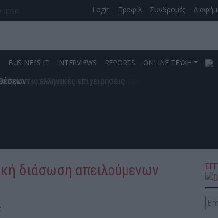
Login
Προφίλ
Συνδρομές
Διαφήμ
S
BUSINESS IT
INTERVIEWS
REPORTS
ONLINE ΤΕΥΧΗ
ποστολή του CISO και το όραμα του RESICONx
stributor σε Strategic Growth Enabler
 Κυβερνοασφάλειας
ο εξειδικευμένα μοντέλα
τα
αποφάσεις της κυβερνοασφάλειας | 6 CISOs, 6 Οπτικές, 1 Κο
NIS2 – Τι πρέπει να γνωρίζει ο CISO
σήμερα
έγει οικοσυστήματα.
ε Στρατηγικό Ηγέτη Επιχειρησιακής Ανθεκτικότητας
στη Στρατηγική
ική ανθεκτικότητα
ων
κότητα και ο ελέφαντας στο δωμάτιο
ογία και Συμμόρφωση
κτονική της Ψηφιακής Εμπιστοσύνης
ίζετε το ρίσκο, πώς το διαχειρίζεστε σωστά;
ς για το κανάλι και τους πελάτες σε Ελλάδα και Κύπρο
όσβασης για Επιχειρήσεις και Ιδιώτες
ter Επόμενης Γενιάς
ικά για τις ελληνικές επιχειρήσεις
ιθέσεων
ΕΓ
φιακή διάσωση απειλούμενων
: