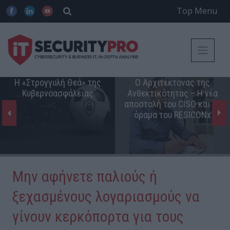
Top Menu
Η «Στρογγυλή Θεά» της
Ο Αρχιτέκτονας της
Κυβερνοασφάλειας
Ανθεκτικότητας – Η νέα
αποστολή του CISO και το
όραμα του RESICONx
Μην αφήνετε παλιούς ή
ξεχασμένους λογαριασμούς να
γίνουν κερκόπορτα για τους