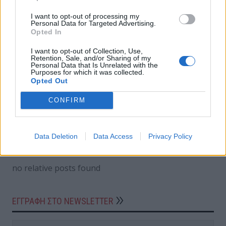
διαγραφή λογαριασμού.
I want to opt-out of processing my
Personal Data for Targeted Advertising.
Πράγματι, είναι πολύ πιθανό να έχετε δεκάδες
Opted In
ανενεργούς λογαριασμούς διάσπαρτους στο
I want to opt-out of Collection, Use,
διαδίκτυο. Αξίζει να αφιερώνετε λίγα λεπτά μία
Retention, Sale, and/or Sharing of my
φορά τον χρόνο για να τους εντοπίζετε και να τους
Personal Data that Is Unrelated with the
Purposes for which it was collected.
διαγράφετε. Έτσι, θα συμβάλλετε στην ενίσχυση της
Opted Out
ψηφιακής σας ασφάλειας.
CONFIRM
ΣΧΕΤΙΚΑ ΑΡΘΡΑ
Data Deletion
Data Access
Privacy Policy
no relative posts found
ΕΓΓΡΑΦΗ ΣΤΟ NEWSLETTER