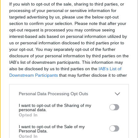
If you wish to opt-out of the sale, sharing to third parties, or
Ενεργοποιήστε την επαλήθευση δύο
processing of your personal or sensitive information for
παραγόντων (2FA),
ώστε ακόμα κι αν κάποιος
targeted advertising by us, please use the below opt-out
section to confirm your selection. Please note that after your
αποκτήσει τον κωδικό πρόσβασής σας, να μην
opt-out request is processed you may continue seeing
μπορεί να παραβιάσει τον λογαριασμό σας.
interest-based ads based on personal information utilized by
Αποφύγετε τη σύνδεση σε ευαίσθητους
us or personal information disclosed to third parties prior to
λογαριασμούς
μέσω δημόσιων δικτύων Wi-Fi,
your opt-out. You may separately opt-out of the further
εκτός αν χρησιμοποιείτε VPN. Οι
disclosure of your personal information by third parties on the
κυβερνοεγκληματίες μπορούν να υποκλέψουν
IAB’s list of downstream participants. This information may
τις δραστηριότητές σας και να κλέψουν τα
also be disclosed by us to third parties on the
IAB’s List of
Downstream Participants
that may further disclose it to other
στοιχεία σύνδεσής σας.
third parties.
Να είσαστε προσεκτικοί με μηνύματα
phishing
που επιχειρούν να σας ξεγελάσουν
Personal Data Processing Opt Outs
ώστε να αποκαλύψετε τα στοιχεία σύνδεσής
I want to opt-out of the Sharing of my
σας ή να κατεβάσετε κακόβουλο λογισμικό (π.χ.
personal data.
infostealers). Μην κάνετε ποτέ κλικ σε
Opted In
συνδέσμους που περιέχονται σε ανεπιθύμητα
I want to opt-out of the Sale of my
μηνύματα και να είστε καχύποπτοι απέναντι σε
Personal Data.
πιεστικές τακτικές, όπως απειλές για οφειλές ή
Opted In