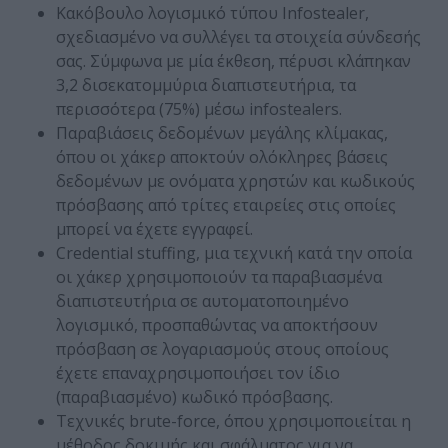
Κακόβουλο λογισμικό τύπου Infostealer,
σχεδιασμένο να συλλέγει τα στοιχεία σύνδεσής
σας. Σύμφωνα με μία
έκθεση
, πέρυσι κλάπηκαν
3,2 δισεκατομμύρια διαπιστευτήρια, τα
περισσότερα (75%) μέσω infostealers.
Παραβιάσεις δεδομένων
μεγάλης κλίμακας,
όπου οι χάκερ
αποκτούν ολόκληρες βάσεις
δεδομένων
με ονόματα χρηστών και κωδικούς
πρόσβασης από τρίτες εταιρείες στις οποίες
μπορεί να έχετε εγγραφεί.
Credential stuffing, μια τεχνική κατά την οποία
οι χάκερ χρησιμοποιούν τα παραβιασμένα
διαπιστευτήρια σε αυτοματοποιημένο
λογισμικό, προσπαθώντας να αποκτήσουν
πρόσβαση σε λογαριασμούς στους οποίους
έχετε επαναχρησιμοποιήσει τον ίδιο
(παραβιασμένο) κωδικό πρόσβασης.
Τεχνικές brute-force, όπου χρησιμοποιείται η
μέθοδος δοκιμής και σφάλματος για να