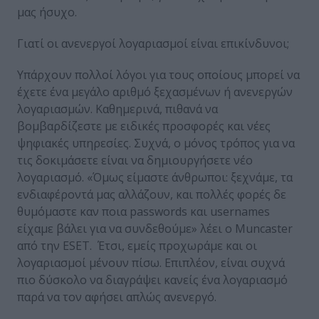
μας ήσυχο.
Γιατί οι ανενεργοί λογαριασμοί είναι επικίνδυνοι;
Υπάρχουν πολλοί λόγοι για τους οποίους μπορεί να
έχετε ένα μεγάλο αριθμό ξεχασμένων ή ανενεργών
λογαριασμών. Καθημερινά, πιθανά να
βομβαρδίζεστε με ειδικές προσφορές και νέες
ψηφιακές υπηρεσίες. Συχνά, ο μόνος τρόπος για να
τις δοκιμάσετε είναι να δημιουργήσετε νέο
λογαριασμό. «Όμως είμαστε άνθρωποι: ξεχνάμε, τα
ενδιαφέροντά μας αλλάζουν, και πολλές φορές δε
θυμόμαστε καν ποια passwords και usernames
είχαμε βάλει για να συνδεθούμε» λέει ο Muncaster
από την ESET. Έτσι, εμείς προχωράμε και οι
λογαριασμοί μένουν πίσω. Επιπλέον, είναι συχνά
πιο δύσκολο να διαγράψει κανείς ένα λογαριασμό
παρά να τον αφήσει απλώς ανενεργό.