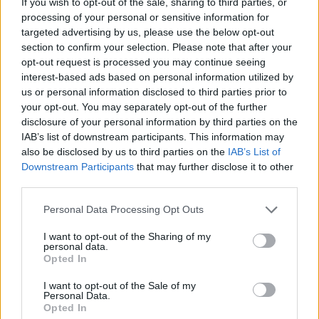
If you wish to opt-out of the sale, sharing to third parties, or
processing of your personal or sensitive information for
Τέλος, διαγράψτε τα ύποπτα μηνύματα. Μην
targeted advertising by us, please use the below opt-out
απαντάτε και μην κάνετε κλικ σε κανένα συνημμένο
section to confirm your selection. Please note that after your
ή σύνδεσμο, συμπεριλαμβανομένου του συνδέσμου
opt-out request is processed you may continue seeing
“unsubscribe”, ο οποίος μπορεί να φέρει σύνδεσμο
interest-based ads based on personal information utilized by
που χρησιμοποιείται για phishing.
us or personal information disclosed to third parties prior to
your opt-out. You may separately opt-out of the further
Επόμενα βήματα
disclosure of your personal information by third parties on the
IAB’s list of downstream participants. This information may
Καθώς ξεκινάει ο Μήνας Ενημέρωσης για την
also be disclosed by us to third parties on the
IAB’s List of
Downstream Participants
that may further disclose it to other
Κυβερνοασφάλεια, σας παρακαλούμε όχι μόνο να
third parties.
εξετάσετε – αλλά και να εφαρμόσετε ενεργά – τις
προτάσεις που μοιραστήκαμε. Στην Check Point,
Personal Data Processing Opt Outs
πιστεύουμε ότι είναι όχι μόνο εφικτό, αλλά και
I want to opt-out of the Sharing of my
συνετό, να αποτρέψουμε τις κυβερνοεπιθέσεις πριν
personal data.
προλάβουν να προκαλέσουν ζημιά. Θα συνεχίσουμε
Opted In
να μοιραζόμαστε συμβουλές και βέλτιστες
I want to opt-out of the Sale of my
πρακτικές καθ’ όλη τη διάρκεια του μήνα, έτσι ώστε
Personal Data.
μαζί να αποτρέψουμε τους κακοποιούς από το να
Opted In