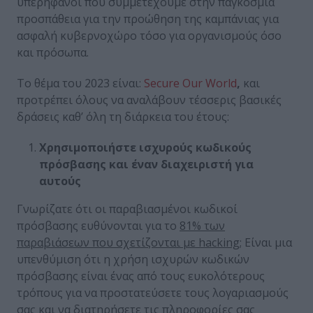
υπερήφανοι που συμμετέχουμε στην παγκόσμια
προσπάθεια για την προώθηση της καμπάνιας για
ασφαλή κυβερνοχώρο τόσο για οργανισμούς όσο
και πρόσωπα.
Το θέμα του 2023 είναι:
Secure Our World
,
και
προτρέπει όλους να αναλάβουν τέσσερις βασικές
δράσεις καθ’ όλη τη διάρκεια του έτους:
Χρησιμοποιήστε ισχυρούς κωδικούς
πρόσβασης και έναν διαχειριστή για
αυτούς
Γνωρίζατε ότι οι παραβιασμένοι κωδικοί
πρόσβασης ευθύνονται για το
81% των
παραβιάσεων που σχετίζονται με
hacking
; Είναι μια
υπενθύμιση ότι η χρήση ισχυρών κωδικών
πρόσβασης είναι ένας από τους ευκολότερους
τρόπους για να προστατεύσετε τους λογαριασμούς
σας και να διατηρήσετε τις πληροφορίες σας