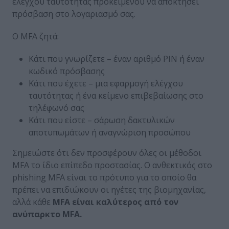
ελέγχου ταυτότητας προκειμένου να αποκτήσει
πρόσβαση στο λογαριασμό σας.
Ο MFA ζητά:
Κάτι που γνωρίζετε – έναν αριθμό PIN ή έναν
κωδικό πρόσβασης
Κάτι που έχετε – μια εφαρμογή ελέγχου
ταυτότητας ή ένα κείμενο επιβεβαίωσης στο
τηλέφωνό σας
Κάτι που είστε – σάρωση δακτυλικών
αποτυπωμάτων ή αναγνώριση προσώπου
Σημειώστε ότι δεν προσφέρουν όλες οι μέθοδοι
MFA το ίδιο επίπεδο προστασίας. Ο ανθεκτικός στο
phishing MFA είναι το πρότυπο για το οποίο θα
πρέπει να επιδιώκουν οι ηγέτες της βιομηχανίας,
αλλά κάθε
MFA
είναι καλύτερος από τον
ανύπαρκτο
MFA
.