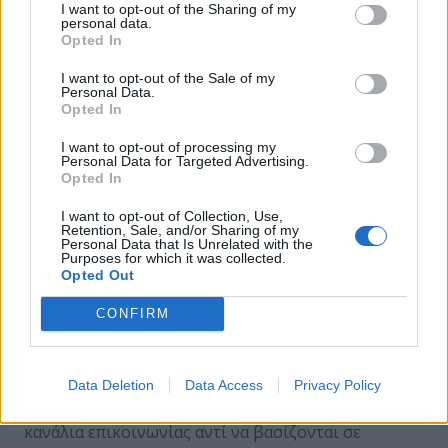
I want to opt-out of the Sharing of my
μεταξύ των καταλόγων εξουσιοδοτημένων
personal data.
Opted In
χρηστών της εταιρείας και της διαδικασίας
αυθεντικοποίησης ενός χρήστη κατά τη σύνδεσή
I want to opt-out of the Sale of my
Personal Data.
του στο εταιρικό δίκτυο και εξασφαλίζεται η
Opted In
διακοπή της επικοινωνίας του αν αποτύχει να
πιστοποιηθεί. Επίσης οι MDM agents βοηθούν στην
I want to opt-out of processing my
Personal Data for Targeted Advertising.
εφαρμογή πολιτικών ασφαλείας σχετικά με την
Opted In
εισαγωγή κωδικών πρόσβασης (πόσες
αποτυχημένες προσπάθειες θα επιτρέπονται) ή αν
I want to opt-out of Collection, Use,
Retention, Sale, and/or Sharing of my
θα επιτρέπονται επείγουσες κλήσεις πριν την
Personal Data that Is Unrelated with the
Purposes for which it was collected.
καταχώριση του κωδικού. Αυτές οι λειτουργίες
Opted Out
ξεπερνούν κατά πολύ τις λειτουργίες που επιτελεί
το λειτουργικό σύστημα οποιασδήποτε φορητής
CONFIRM
συσκευής. Επιπρόσθετα, στον τομέα των δεδομένων
επιτρέπεται η επιλεκτική ή ολοκληρωτική διαγραφή
τους από τη συσκευή μέσω MDM, ενώ για την
Data Deletion
Data Access
Privacy Policy
ασφαλή διακίνηση δεδομένων προσφέρουν ασφαλή
κανάλια επικοινωνίας αντί να βασίζονται σε