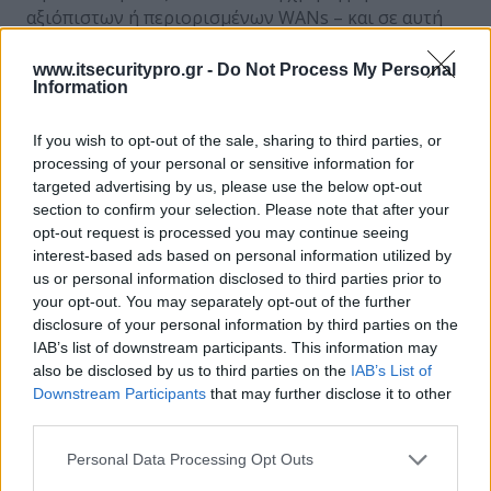
αξιόπιστων ή περιορισμένων WANs – και σε αυτή
την περίπτωση το MDM προσφέρει συμπίεση των
δεδομένων, σταδιακή αναβάθμιση και διαχείριση
www.itsecuritypro.gr -
Do Not Process My Personal
Information
του εύρους σε σχέση με τον όγκο των δεδομένων,
επιχειρώντας ουσιαστικά την αναβάθμιση ή την
If you wish to opt-out of the sale, sharing to third parties, or
ολοκλήρωσή της, μόνο όταν αναγνωρίζει γρήγορες
processing of your personal or sensitive information for
συνδέσεις με χαμηλό κόστος. Το MDM φροντίζει
targeted advertising by us, please use the below opt-out
για την ορθότητα και ταχύτητα της εκάστοτε
section to confirm your selection. Please note that after your
αναβάθμισης, ώστε να μην υπάρξει δυσμενές
opt-out request is processed you may continue seeing
αντίκτυπο στη χρήση της συσκευής και να μην
interest-based ads based on personal information utilized by
απαιτηθεί εκτενής χρόνος επιδιόρθωσης μιας
us or personal information disclosed to third parties prior to
your opt-out. You may separately opt-out of the further
ανεπιτυχούς αναβάθμισης.
disclosure of your personal information by third parties on the
Διαχείριση ασφάλειας: Στις φορητές συσκευές τα
IAB’s list of downstream participants. This information may
θέματα διαχείρισης της ίδιας της συσκευής και τα
also be disclosed by us to third parties on the
IAB’s List of
θέματα ασφάλειας που προκύπτουν από αυτή,
Downstream Participants
that may further disclose it to other
συγκλίνουν. Για παράδειγμα, απαιτείται
third parties.
αποσύνδεση μιας συσκευής που δεν
Personal Data Processing Opt Outs
χρησιμοποιείται από εξουσιοδοτημένο χρήστη. Με
τη βοήθεια του MDM επιτυγχάνεται συνεργασία