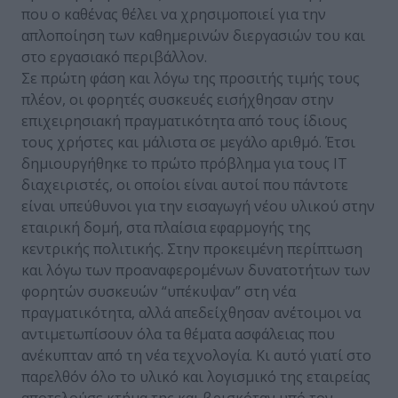
που ο καθένας θέλει να χρησιμοποιεί για την
απλοποίηση των καθημερινών διεργασιών του και
στο εργασιακό περιβάλλον.
Σε πρώτη φάση και λόγω της προσιτής τιμής τους
πλέον, οι φορητές συσκευές εισήχθησαν στην
επιχειρησιακή πραγματικότητα από τους ίδιους
τους χρήστες και μάλιστα σε μεγάλο αριθμό. Έτσι
δημιουργήθηκε το πρώτο πρόβλημα για τους ΙΤ
διαχειριστές, οι οποίοι είναι αυτοί που πάντοτε
είναι υπεύθυνοι για την εισαγωγή νέου υλικού στην
εταιρική δομή, στα πλαίσια εφαρμογής της
κεντρικής πολιτικής. Στην προκειμένη περίπτωση
και λόγω των προαναφερομένων δυνατοτήτων των
φορητών συσκευών “υπέκυψαν” στη νέα
πραγματικότητα, αλλά απεδείχθησαν ανέτοιμοι να
αντιμετωπίσουν όλα τα θέματα ασφάλειας που
ανέκυπταν από τη νέα τεχνολογία. Κι αυτό γιατί στο
παρελθόν όλο το υλικό και λογισμικό της εταιρείας
αποτελούσε κτήμα της και βρισκόταν υπό τον