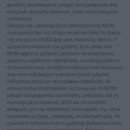
φορητές αποσπώμενες μνήμες αντιγράφονται από
εταιρικές φορητές συσκευές, ώστε να μη μπορούν
να κλαπούν.
Έλεγχος και υποστήριξη: Η απόκτηση ενός MDM
λογισμικού έχει ως στόχο να μετακινηθεί το βάρος
της συνεχούς επίβλεψης μιας συσκευής από το ΙΤ
τμήμα στη συσκευή του χρήστη. Έτσι μέσω του
MDM agent οι χρήστες μπορούν να ανακτήσουν
χαμένους κωδικούς πρόσβασης, να καταχωρίσουν
τη συσκευή τους, να λάβουν προαιρετικό λογισμικό
που τους ενδιαφέρει ή να ανακτήσουν χαμένα
δεδομένα μέσω των αντιγράφων ασφαλείας. Αν
κάποια συσκευή αστοχήσει λειτουργικά, το MDM
μπορεί να εφαρμόσει κατάλληλες ρυθμίσεις για τη
συγκεκριμένη συσκευή, αλλά και να συντάξει
αναφορές για την κατάσταση λειτουργίας της, όπως
κατάσταση μνήμης, μπαταρίας, συνδεσιμότητας. Αν
η αστοχία τελεστεί όταν ο χρήστης βρίσκεται εκτός
του φυσικού χώρου της εταιρείας, δίνεται η