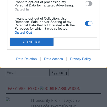
I want to opt-out of processing my
Personal Data for Targeted Advertising.
Opted In
7 στους 10 βιομηχανικούς οργανισμούς
I want to opt-out of Collection, Use,
αντιμετωπίζουν τις ευπάθειες μόνο όταν
Retention, Sale, and/or Sharing of my
γίνει απαραίτητο
Personal Data that Is Unrelated with the
Purposes for which it was collected.
Opted Out
Αυξήθηκαν κατά 40% οι επιθέσεις phishing το
CONFIRM
2023
Data Deletion
Data Access
Privacy Policy
ΕΓΓΡΑΦΗ ΣΤΟ NEWSLETTER
ΤΕΛΕΥΤΑΙΟ ΤΕΥΧΟΣ
Περιεχόμενα τεύχους