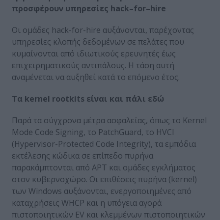
προσφέρουν υπηρεσίες
hack
–
for
–
hire
Οι ομάδες hack-for-hire αυξάνονται, παρέχοντας
υπηρεσίες κλοπής δεδομένων σε πελάτες που
κυμαίνονται από ιδιωτικούς ερευνητές έως
επιχειρηματικούς αντιπάλους. Η τάση αυτή
αναμένεται να αυξηθεί κατά το επόμενο έτος.
Τα
kernel rootkits
είναι και πάλι εδώ
Παρά τα σύγχρονα μέτρα ασφαλείας, όπως το Kernel
Mode Code Signing, το PatchGuard, το HVCI
(Hypervisor-Protected Code Integrity), τα εμπόδια
εκτέλεσης κώδικα σε επίπεδο πυρήνα
παρακάμπτονται από APT και ομάδες εγκλήματος
στον κυβερνοχώρο. Οι επιθέσεις πυρήνα (kernel)
των Windows αυξάνονται, ενεργοποιημένες από
καταχρήσεις WHCP και η υπόγεια αγορά
πιστοποιητικών EV και κλεμμένων πιστοποιητικών