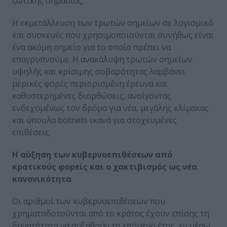
ζωτικής σημασίας.
Η εκμετάλλευση των τρωτών σημείων σε λογισμικό
και συσκευές που χρησιμοποιούνται συνήθως είναι
ένα ακόμη σημείο για το οποίο πρέπει να
επαγρυπνούμε. Η ανακάλυψη τρωτών σημείων
υψηλής και κρίσιμης σοβαρότητας λαμβάνει
μερικές φορές περιορισμένη έρευνα και
καθυστερημένες διορθώσεις, ανοίγοντας
ενδεχομένως τον δρόμο για νέα, μεγάλης κλίμακας
και ύπουλα botnets ικανά για στοχευμένες
επιθέσεις.
Η αύξηση των κυβερνοεπιθέσεων από
κρατικούς φορείς και ο χακτιβισμός ως νέα
κανονικότητα
Οι αριθμοί των κυβερνοεπιθέσεων που
χρηματοδοτούνται από το κράτος έχουν επίσης τη
δυνατότητα να αυξηθούν το επόμενο έτος, εν μέσω