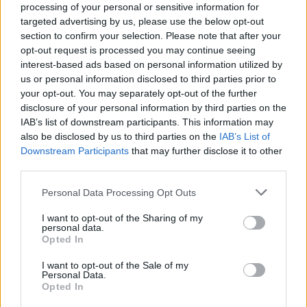
processing of your personal or sensitive information for
μπροστά από τις τελευταίες εξελίξεις απειλών,
targeted advertising by us, please use the below opt-out
ενισχύοντας την ικανότητά τους να αποκρούουν τις
section to confirm your selection. Please note that after your
ψηφιακές επιθέσεις πιο αποτελεσματικά»,
δήλωσε ο
opt-out request is processed you may continue seeing
Igor Kuznetsov, Director, Global Research and
interest-based ads based on personal information utilized by
Analysis Team (GReAT) της Kaspersky.
us or personal information disclosed to third parties prior to
your opt-out. You may separately opt-out of the further
Οι προβλέψεις APT έχουν αναπτυχθεί χάρη στις
disclosure of your personal information by third parties on the
υπηρεσίες πληροφοριών απειλών της Kaspersky
IAB’s list of downstream participants. This information may
also be disclosed by us to third parties on the
IAB’s List of
που χρησιμοποιούνται σε όλον τον κόσμο.
Downstream Participants
that may further disclose it to other
Διαβάστε ολόκληρη την έκθεση στο
Securelist
.
third parties.
Personal Data Processing Opt Outs
ΣΧΕΤΙΚΑ ΑΡΘΡΑ
I want to opt-out of the Sharing of my
personal data.
Opted In
I want to opt-out of the Sale of my
Personal Data.
Opted In
Κυβερνοασφάλεια και βιομηχανίες στην
Ελλάδα