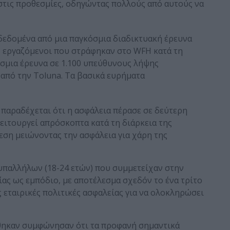
 στις προθεσμίες, οδηγώντας πολλούς από αυτούς να
 δεδομένα από μια παγκόσμια διαδικτυακή έρευνα
3 εργαζόμενοι που στράφηκαν στο WFH κατά τη
όσμια έρευνα σε 1.100 υπεύθυνους λήψης
από την Toluna. Τα βασικά ευρήματα
αραδέχεται ότι η ασφάλεια πέρασε σε δεύτερη
ειτουργεί απρόσκοπτα κατά τη διάρκεια της
εση μειώνοντας την ασφάλεια για χάρη της
 υπαλλήλων (18-24 ετών) που συμμετείχαν στην
ας ως εμπόδιο, με αποτέλεσμα σχεδόν το ένα τρίτο
ς εταιρικές πολιτικές ασφαλείας για να ολοκληρώσει
ηκαν συμφώνησαν ότι τα προφανή σημαντικά