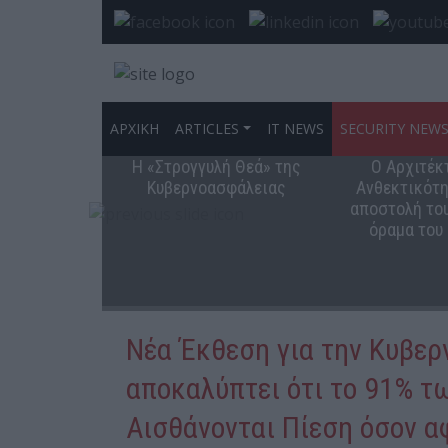
ΑΡΧΙΚΗ
ARTICLES
IT NEWS
SECURITY NEW
Η «Στρογγυλή Θεά» της
Ο Αρχιτέκ
Κυβερνοασφάλειας
Ανθεκτικότη
αποστολή του
όραμα του
Νέα Έκθεση για την Κυβερ
αποκαλύπτει ότι το 91% 
Αισθάνονται Πίεση όσον α