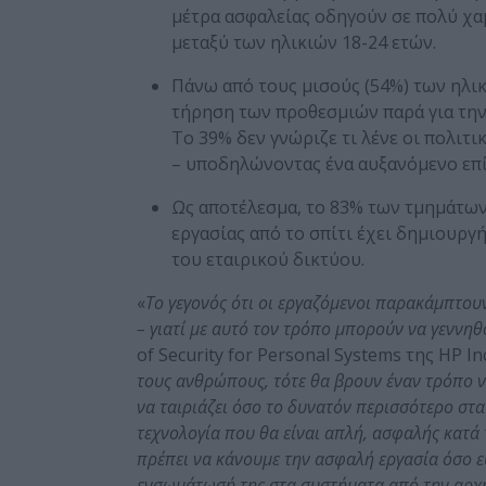
μέτρα ασφαλείας οδηγούν σε πολύ χα
μεταξύ των ηλικιών 18-24 ετών.
Πάνω από τους μισούς (54%) των ηλι
τήρηση των προθεσμιών παρά για την
Το 39% δεν γνώριζε τι λένε οι πολιτι
– υποδηλώνοντας ένα αυξανόμενο επί
Ως αποτέλεσμα, το 83% των τμημάτων
εργασίας από το σπίτι έχει δημιουργ
του εταιρικού δικτύου.
«
Το γεγονός ότι οι εργαζόμενοι παρακάμπτου
– γιατί με αυτό τον τρόπο μπορούν να γεννη
of Security for Personal Systems της HP Inc
τους ανθρώπους, τότε θα βρουν έναν τρόπο ν
να ταιριάζει όσο το δυνατόν περισσότερο στα
τεχνολογία που θα είναι απλή, ασφαλής κατά 
πρέπει να κάνουμε την ασφαλή εργασία όσο εύ
ενσωμάτωσή της στα συστήματα από την αρχ