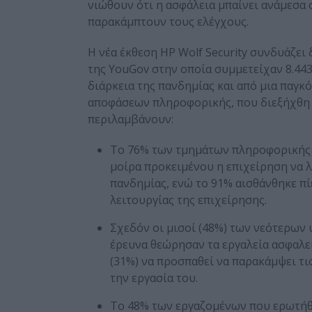
νιώθουν ότι η ασφάλεια μπαίνει ανάμεσα
παρακάμπτουν τους ελέγχους.
Η νέα έκθεση HP Wolf Security συνδυάζει
της YouGov στην οποία συμμετείχαν 8.44
διάρκεια της πανδημίας και από μια παγκ
αποφάσεων πληροφορικής, που διεξήχθη 
περιλαμβάνουν:
Το 76% των τμημάτων πληροφορικής π
μοίρα προκειμένου η επιχείρηση να λ
πανδημίας, ενώ το 91% αισθάνθηκε πί
λειτουργίας της επιχείρησης.
Σχεδόν οι μισοί (48%) των νεότερων
έρευνα θεώρησαν τα εργαλεία ασφαλεί
(31%) να προσπαθεί να παρακάμψει τι
την εργασία του.
Το 48% των εργαζομένων που ερωτήθ