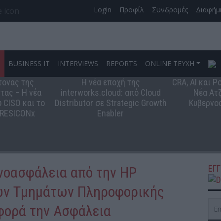
Login
Προφίλ
Συνδρομές
Διαφήμ
S
BUSINESS IT
INTERVIEWS
REPORTS
ONLINE ΤΕΥΧΗ
τονας της
Η νέα εποχή της
CRA, AI και 
τας – Η νέα
interworks.cloud: από Cloud
Νέα Ατζ
 CISO και το
Distributor σε Strategic Growth
Κυβερνο
 RESICONx
Enabler
ΕΓ
νοασφάλεια από την HP
των Τμημάτων Πληροφορικής
φορά την Ασφάλεια