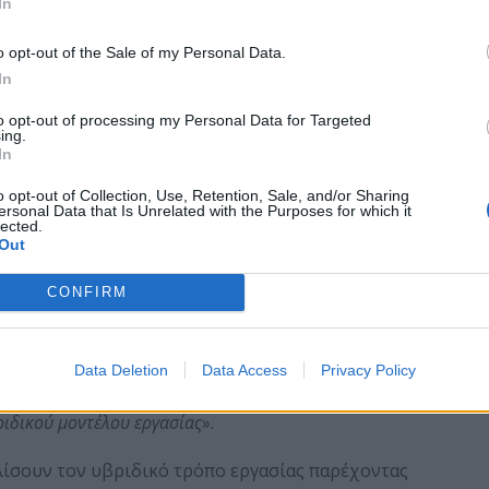
In
ίς δεν αντιλαμβάνεται τη σοβαρότητα τους.
o opt-out of the Sale of my Personal Data.
δήλωσε ότι αισθάνονται χωροφύλακες εξαιτίας της
In
to opt-out of processing my Personal Data for Targeted
ing.
 ταχύτητας και σοβαρότητας, επιθέσεις
», σχολιάζει η
In
Officer (CISO) της HP Inc.«
Οι ομάδες τους πρέπει να
ατηρούν την επιχείρηση ασφαλή, ενώ διευκολύνουν τον
o opt-out of Collection, Use, Retention, Sale, and/or Sharing
ersonal Data that Is Unrelated with the Purposes for which it
 έκθεση. Τα αρμόδια τμήματα για την κυβερνοασφάλεια
lected.
υθύνη της ασφάλειας της επιχείρησης, η
Out
πρέπει όλοι να ακολουθούν
».
CONFIRM
ιαία κουλτούρα, πρέπει να εμπλέξουμε και να
ανόμενους κινδύνους στην κυβερνοασφάλεια, ενώ τα
ν καλύτερα πώς η ασφάλεια επηρεάζει τις ροές
Data Deletion
Data Access
Privacy Policy
ι πέρα, η ασφάλεια πρέπει να επανεκτιμηθεί με βάση τις
ριδικού μοντέλου εργασίας
».
λίσουν τον υβριδικό τρόπο εργασίας παρέχοντας