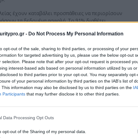
αλείας έχουν καταβάλει προσπάθειες να περιορίσουν
ήσουν τα δεδομένα ασφαλή. Το 91% διαθέτει
την εργασία από το σπίτι, ενώ το 78% έχει
uritypro.gr -
Do Not Process My Personal Information
αι εφαρμογές. Ωστόσο, αυτοί οι έλεγχοι
ι οποίοι δυσανασχετούν με την μηχανογράφηση, με
to opt-out of the sale, sharing to third parties, or processing of your per
θάνονται αποξένωση και απόρριψη:
formation for targeted advertising by us, please use the below opt-out s
r selection. Please note that after your opt-out request is processed y
χαν στην έρευνα δήλωσαν ότι οι πολιτικές και οι
eing interest-based ads based on personal information utilized by us or
ολύ περιοριστικές.
disclosed to third parties prior to your opt-out. You may separately opt-
losure of your personal information by third parties on the IAB’s list of
βίωσε αντίδραση των χρηστών που δεν τους
. This information may also be disclosed by us to third parties on the
IA
 Το 67% των τμημάτων πληροφορικής δήλωσε ότι
Participants
that may further disclose it to other third parties.
υτό σε εβδομαδιαία βάση.
δήλωσε ότι η προσπάθεια θέσπισης και επιβολής
υβερνοασφάλεια είναι αδύνατη τώρα που οι
l Data Processing Opt Outs
ελματικής ζωής είναι τόσο ασαφείς.
o opt-out of the Sharing of my personal data.
δήλωσε ότι υπάρχει δυσκολία στην ασφάλεια στα