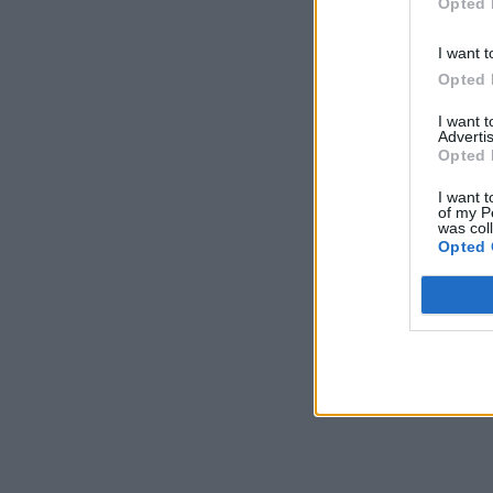
Opted 
I want t
Opted 
I want 
Advertis
Opted 
I want t
of my P
was col
Opted 