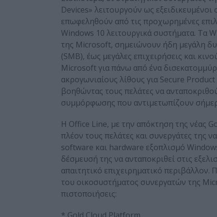
Devices» λειτουργούν ως εξειδικευμένοι
επωφεληθούν από τις προχωρημένες επιλο
Windows 10 λειτουργικά συστήματα. Τα W
της Microsoft, σημειώνουν ήδη μεγάλη δυ
(SMB), έως μεγάλες επιχειρήσεις και κιν
Microsoft για πάνω από ένα δισεκατομμύρ
ακρογωνιαίους λίθους για Secure Product
βοηθώντας τους πελάτες να ανταποκριθού
συμμόρφωσης που αντιμετωπίζουν σήμερ
Η Office Line, με την απόκτηση της νέας 
πλέον τους πελάτες και συνεργάτες της ν
software και hardware εξοπλισμό Windows
δέσμευσή της να ανταποκριθεί στις εξελ
απαιτητικό επιχειρηματικό περιβάλλον. Π
του οικοσυστήματος συνεργατών της Micr
πιστοποιήσεις:
* Gold Cloud Platform