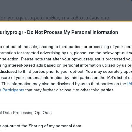
ση για την εταιρεία, καθώς την καθιστά έναν από
έους συνεργάτες της Microsoft στο περιβάλλον
ό επίπεδο πληθώρα πιστοποιήσεων και δεξιοτήτων.
uritypro.gr -
Do Not Process My Personal Information
to opt-out of the sale, sharing to third parties, or processing of your per
formation for targeted advertising by us, please use the below opt-out s
r selection. Please note that after your opt-out request is processed y
eing interest-based ads based on personal information utilized by us or
disclosed to third parties prior to your opt-out. You may separately opt-
losure of your personal information by third parties on the IAB’s list of
. This information may also be disclosed by us to third parties on the
IA
ine: Νέα υπηρεσία
Η Office Line γίνεται ο
Participants
that may further disclose it to other third parties.
nding Zone
πρώτος εξειδικευμένος
s-a-Service
συνεργάτης Fortinet
Cloud Security στην
l Data Processing Opt Outs
Ελλάδα
o opt-out of the Sharing of my personal data.