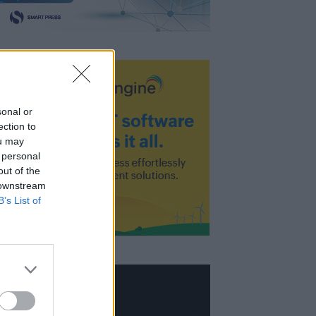
sonal or
ection to
ou may
 personal
out of the
 downstream
B’s List of