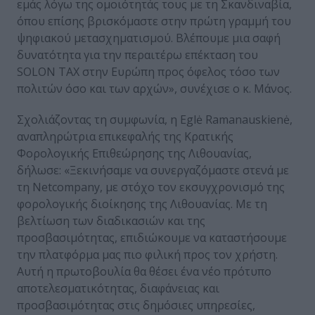
εμάς λόγω της ομοιότητάς τους με τη Σκανδιναβία,
όπου επίσης βρισκόμαστε στην πρώτη γραμμή του
ψηφιακού μετασχηματισμού. Βλέπουμε μια σαφή
δυνατότητα για την περαιτέρω επέκταση του
SOLON TAX στην Ευρώπη προς όφελος τόσο των
πολιτών όσο και των αρχών», συνέχισε ο κ. Μάνος.
Σχολιάζοντας τη συμφωνία, η Eglė Ramanauskienė,
αναπληρώτρια επικεφαλής της Κρατικής
Φορολογικής Επιθεώρησης της Λιθουανίας,
δήλωσε: «Ξεκινήσαμε να συνεργαζόμαστε στενά με
τη Netcompany, με στόχο τον εκσυγχρονισμό της
φορολογικής διοίκησης της Λιθουανίας. Με τη
βελτίωση των διαδικασιών και της
προσβασιμότητας, επιδιώκουμε να καταστήσουμε
την πλατφόρμα μας πιο φιλική προς τον χρήστη.
Αυτή η πρωτοβουλία θα θέσει ένα νέο πρότυπο
αποτελεσματικότητας, διαφάνειας και
προσβασιμότητας στις δημόσιες υπηρεσίες,