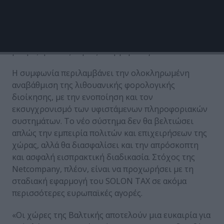
ευέλικτο και εύκολα παραμετροποιήσιμο προϊόν
που μπορεί να ανταποκριθεί στις διεθνείς
απαιτήσεις. Αυτό μας επιτρέπει να υποστηρίζουμε
τις χώρες σε έναν από τους πιο αυστηρά
ρυθμιζόμενους τομείς – τη φορολογία».
Η συμφωνία περιλαμβάνει την ολοκληρωμένη
αναβάθμιση της λιθουανικής φορολογικής
διοίκησης, με την ενοποίηση και τον
εκσυγχρονισμό των υφιστάμενων πληροφοριακών
συστημάτων. Το νέο σύστημα δεν θα βελτιώσει
απλώς την εμπειρία πολιτών και επιχειρήσεων της
χώρας, αλλά θα διασφαλίσει και την απρόσκοπτη
και ασφαλή εισπρακτική διαδικασία. Στόχος της
Netcompany, πλέον, είναι να προχωρήσει με τη
σταδιακή εφαρμογή του SOLON TAX σε ακόμα
περισσότερες ευρωπαϊκές αγορές.
«Οι χώρες της Βαλτικής αποτελούν μια ευκαιρία για