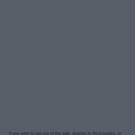
www.itsecuritypro.gr -
Do Not Process My Personal
Information
If you wish to opt-out of the sale, sharing to third parties, or