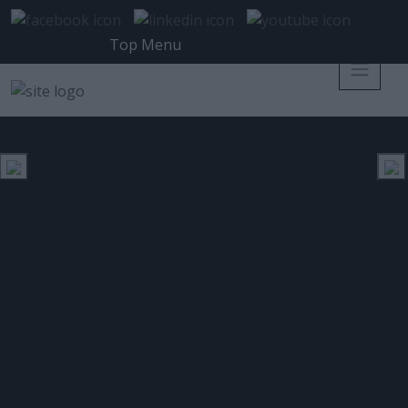
Top Menu
Netcompany: Στρατηγικής
σημασίας συμφωνία στις χώρες
της Βαλτικής για τον
εκσυγχρονισμό του φορολογικού