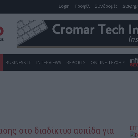
Login
Προφίλ
Συνδρομές
Διαφήμ
S
BUSINESS IT
INTERVIEWS
REPORTS
ONLINE ΤΕΥΧΗ
ΕΓ
ασης στο διαδίκτυο ασπίδα για