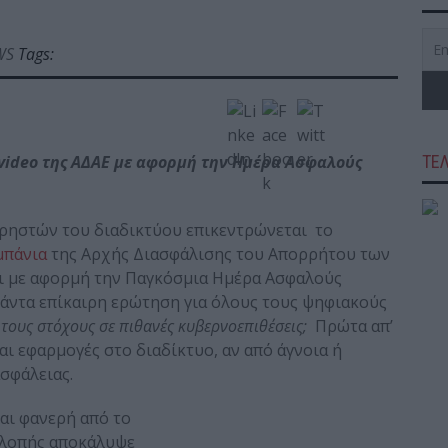
WS
Tags:
video της ΑΔΑΕ με αφορμή την Ημέρα Ασφαλούς
ΤΕ
χρηστών του διαδικτύου επικεντρώνεται το
μπάνια
της Αρχής Διασφάλισης του Απορρήτου των
αι με αφορμή την Παγκόσμια Ημέρα Ασφαλούς
πάντα επίκαιρη ερώτηση για όλους τους ψηφιακούς
ωτους στόχους σε πιθανές κυβερνοεπιθέσεις;
Πρώτα απ’
ι εφαρμογές στο διαδίκτυο, αν από άγνοια ή
ασφάλειας.
αι φανερή από το
κλοπής αποκάλυψε