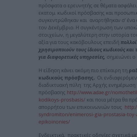
πρόσφατα ο ερευνητής σε θέματα ασφάλει
εκατομ. κωδικοί πρόσβασης και προσωπι
συγκεντρώθηκαν και αναρτήθηκαν σ’ ένα 
τον Δεκέμβριο. Η συγκέντρωση των υπο
στοιχείων, η μεγαλύτερη στην ιστορία το
αξία για τους κακόβουλους επειδή
πολλοί
χρησιμοποιούν τους ίδιους κωδικούς και
για διαφορετικές υπηρεσίες,
σημειώνει ο
Η είδηση κάνει ακόμη πιο επίκαιρη τη
ραδ
κωδικούς πρόσβασης.
Οι ενδιαφερόμεν
διαδικτυακή πύλη της Αρχής ενημέρωση 
πρόσβασης
http://www.adae.gr/nomothetik
kodikoys-prosbasis/
και ποια μέτρα θα πρ
απορρήτου των επικοινωνιών τους
http:
syndromiton/enimerosi-gia-prostasia-toy-
epikoinonies/
Ενδεικτικά, πρακτικές οδηγίες σχετικά μ