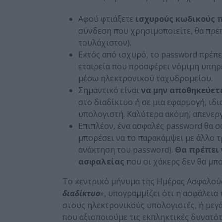
Αφού φτιάξετε
ισχυρούς κωδικούς 
σύνδεση που χρησιμοποιείτε, θα πρέπ
τουλάχιστον).
Εκτός από ισχυρό, το password πρέπει
εταιρεία που προσφέρει νόμιμη υπηρε
μέσω ηλεκτρονικού ταχυδρομείου.
Σημαντικό είναι
να μην αποθηκεύετ
στο διαδίκτυο ή σε μια εφαρμογή, ιδ
υπολογιστή. Καλύτερα ακόμη, απενερ
Επιπλέον, ένα ασφαλές password θα 
μπορέσει να το παρακάμψει με άλλο τ
ανάκτηση του password).
Θα πρέπει 
ασφαλείας
που οι χάκερς δεν θα μπ
Το κεντρικό μήνυμα της Ημέρας Ασφαλούς
διαδίκτυο
», υπογραμμίζει ότι η ασφάλει
στους ηλεκτρονικούς υπολογιστές, ή μεγά
που αξιοποιούμε τις εκπληκτικές δυνατό