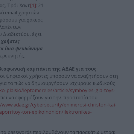
ας, Τρόι Χαντ
[1]
: 21
κά email χρηστών
φόρουμ για χάκερς
κλαπέντων
υ Διαδικτύου, έχει
 χρήστες
 τα ίδια ψευδώνυμα
 ερευνητής.
ιοφωνική καμπάνια της ΑΔΑΕ για τους
οι ψηφιακοί χρήστες μπορούν να αναζητήσουν στη
για το πώς να δημιουργήσουν ισχυρούς κωδικούς
o-plaisio/leptomereies/article/symboyles-gia-toys-
έπει να εφαρμόζουν για την προστασία του
//www.adae.gr/cybersecurity/enimerosi-christon-kai-
aporritoy-ton-epikoinonion/ilektronikes-
ε τα passwords περιλαμβάνουν τα παρακάτω μέτρα: