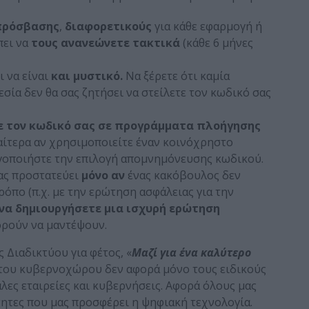
πρόσβασης
,
διαφορετικούς
για κάθε εφαρμογή ή
ει να
τους ανανεώνετε τακτικά
(κάθε 6 μήνες
 να είναι
και μυστικό.
Να ξέρετε ότι καμία
σία δεν θα σας ζητήσει να στείλετε τον κωδικό σας
ε τον κωδικό σας σε προγράμματα πλοήγησης
ιαίτερα αν χρησιμοποιείτε έναν κοινόχρηστο
γοποιήστε την επιλογή απομνημόνευσης κωδικού.
σας προστατεύει
μόνο αν
ένας κακόβουλος δεν
ρόπο (π.χ. με την ερώτηση ασφάλειας για την
να δημιουργήσετε μια ισχυρή ερώτηση
ορούν να μαντέψουν.
 Διαδικτύου για φέτος, «
Μαζί για ένα καλύτερο
α του κυβερνοχώρου δεν αφορά μόνο τους ειδικούς
λες εταιρείες και κυβερνήσεις. Αφορά όλους μας
τητες που μας προσφέρει η ψηφιακή τεχνολογία.