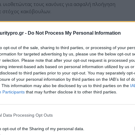
ι υιοθετώντας τους κανόνες για ασφαλή πλοήγηση
τε στόχος κακόβουλων.
ηρεσιών ηλεκτρονικών επικοινωνιών, η καλλιέργεια
σημαντική και αποτελεί κύριο μέλημα της ΑΔΑΕ. Με
uritypro.gr -
Do Not Process My Personal Information
άλλει στους παρόχους την εφαρμογή μέτρων
 περιορισμό των κινδύνων ως προς την
to opt-out of the sale, sharing to third parties, or processing of your per
ερα, οι μεγαλύτερες εταιρείες πάροχοι, οι οποίες
formation for targeted advertising by us, please use the below opt-out s
ς ηλεκτρονικών επικοινωνιών, εφαρμόζουν
r selection. Please note that after your opt-out request is processed y
eing interest-based ads based on personal information utilized by us or
disclosed to third parties prior to your opt-out. You may separately opt-
losure of your personal information by third parties on the IAB’s list of
 σκοπό να διερευνήσει αν εφαρμόζουν ορθά τους
. This information may also be disclosed by us to third parties on the
IA
ι για να διερευνήσει καταγγελίες πολιτών ή
Participants
that may further disclose it to other third parties.
 που παρατηρείται παραβίαση της σχετικής
πιβάλλει διοικητικές κυρώσεις. Μέσα στο 2018,
εις σε 41 περιπτώσεις, συνολικού ύψους περίπου
l Data Processing Opt Outs
αι οκτώ περιπτώσεων επιβολής συστάσεων.
o opt-out of the Sharing of my personal data.
ardian.com/technology/2019/jan/17/breached-data-