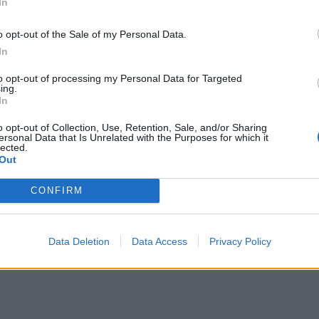
In
d-hacking” \l “img-1
o opt-out of the Sale of my Personal Data.
In
to opt-out of processing my Personal Data for Targeted
ing.
In
o opt-out of Collection, Use, Retention, Sale, and/or Sharing
ersonal Data that Is Unrelated with the Purposes for which it
lected.
Out
CONFIRM
Data Deletion
Data Access
Privacy Policy