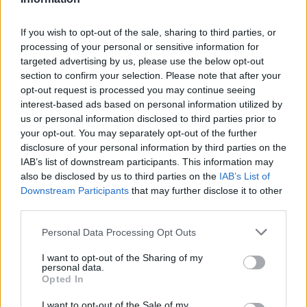
Απομακρυσμένης Πρόσβασης για
μεθοδολογίες για να ενισχύσετε την αποκρισιμότητα σας και
να προωθήσετε τη συνεχή βελτίωση σε δυναμικά
Επιχειρήσεις και Ιδιώτες
If you wish to opt-out of the sale, sharing to third parties, or
περιβάλλοντα απειλών. Επενδύστε σε εκπαίδευση και
πόρους που ενισχύουν την προσαρμοστικότητα των
processing of your personal or sensitive information for
εργαζομένων.
targeted advertising by us, please use the below opt-out
Χρησιμοποιήστε στοιχεία πληροφοριών για απειλές
section to confirm your selection. Please note that after your
Rittal Greece – Λύσεις Cooling για τα
απειλών (
threat
intelligence
) για να προηγηθείτε
:
opt-out request is processed you may continue seeing
Αξιοποιήστε στοιχεία πληροφοριών για απειλές πραγματικού
Data Center Επόμενης Γενιάς
interest-based ads based on personal information utilized by
χρόνου για να λαμβάνετε προληπτικές και περισσότερο
us or personal information disclosed to third parties prior to
τεκμηριωμένες αποφάσεις. Προσαρμόστε τις πολιτικές, τα
εργαλεία και τα πρωτόκολλά σας με βάση πληροφορίες που
your opt-out. You may separately opt-out of the further
βασίζονται σε δεδομένα, ώστε να μπορείτε να προσαρμόζετε
disclosure of your personal information by third parties on the
Post-Quantum Cryptography: Τι
τις άμυνες σας απρόσκοπτα καθώς προκύπτουν νέες απειλές.
IAB’s list of downstream participants. This information may
Μοιραστείτε πληροφορίες σε πραγματικό χρόνο για
σημαίνει πρακτικά για τις ελληνικές
also be disclosed by us to third parties on the
IAB’s List of
προσαρμοστικότητα σε πραγματικό χρόνο
: Να
Downstream Participants
that may further disclose it to other
επιχειρήσεις
ενημερώνετε διαρκώς τους υπαλλήλους σας για τις
third parties.
ανερχόμενες απειλές και τακτικές, ώστε να είναι σε θέση να
προβλέπουν καλύτερα τους κινδύνους και να
προσαρμόζονται σε αυτούς. Μοιραστείτε πληροφορίες και
Personal Data Processing Opt Outs
βέλτιστες πρακτικές με συνεργάτες και ομάδες από τον
Browser extensions: Ένα αυξανόμενο
κλάδο για να αποκτήσετε μια ευρύτερη άποψη του τοπίου
I want to opt-out of the Sharing of my
personal data.
των απειλών και να τροποποιείτε προληπτικά τις άμυνες σας.
πεδίο επιθέσεων
Opted In
4.Μην υποτιμάτε τον ανθρώπινο παράγοντα
I want to opt-out of the Sale of my