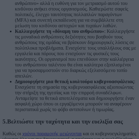
ανθρώπινο» αλλά η ευθύνη για τον μετριασμό αυτού του
κινδύνου ανήκει στους οργανισμούς. Καθιερώστε σαφείς
πολιτικές, έλεγχο ταυτότητας πολλαπλών παραγόντων
(MFA) και συνεπή εκπαίδευση για να συμβάλλετε στη
μείωση του κινδύνου αστοχιών και τυχαίων λαθών.
Καλλιεργήστε τη «δύναμη του ανθρώπου»
: Καλλιεργήστε
τις μοναδικά ανθρώπινες δεξιότητες που βοηθούν τους
ανθρώπους της ομάδας να βρίσκουν δημιουργικές λύσεις σε
πολύπλοκα προβλήματα. Ενισχύστε τους υπαλλήλους σας με
εργαλεία και πόρους που ενισχύουν τις φυσικές τους
ικανότητες. Οι οργανισμοί που επενδύουν στην καλλιέργεια
του ανθρώπινου ταλέντου θα είναι καλύτερα εξοπλισμένοι
για να προσαρμοστούν στο διαρκώς εξελισσόμενο τοπίο
απειλών.
Δημιουργήστε μια θετική κουλτούρα κυβερνοασφάλειας
:
Ενισχύστε τη σημασία της κυβερνοασφάλειας αξιοποιώντας
την στήριξη της ηγεσίας και την επιρροή συναδέλφων.
Ανταμείψτε τα θετικά αποτελέσματα και δημιουργήστε έναν
ασφαλή χώρο όπου οι εργαζόμενοι μπορούν να αναφέρουν
περιστατικά χωρίς το φόβο αντιποίνων ή τιμωρίας.
5.Βελτιώστε την ταχύτητα και την ευελιξία σας
Καθώς οι
χρόνοι παραμονής μειώνονται
και οι κυβερνοεγκληματίες