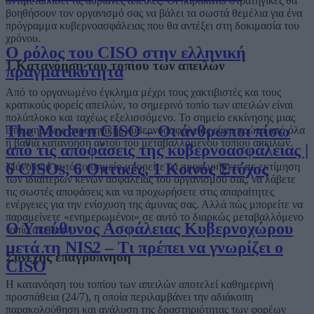
αντιμετωπίσει τις αυριανές απειλές. Οι παρακάτω στρατηγικές θα
βοηθήσουν τον οργανισμό σας να βάλει τα σωστά θεμέλια για ένα
πρόγραμμα κυβερνοασφάλειας που θα αντέξει στη δοκιμασία του
χρόνου.
Ο ρόλος του CISO στην ελληνική
1.Κατανόηση του τοπίου των απειλών
πραγματικότητα
Από το οργανωμένο έγκλημα μέχρι τους χακτιβιστές και τους
κρατικούς φορείς απειλών, το σημερινό τοπίο των απειλών είναι
πολύπλοκο και ταχέως εξελισσόμενο. Το σημείο εκκίνησης μιας
The Modern CISO – Οι άνθρωποι πίσω
επιτυχημένης στρατηγικής κυβερνοασφάλειας είναι πρώτα από όλα
η βαθιά κατανόηση αυτού του μεταβαλλόμενου τοπίου απειλών.
από τις αποφάσεις της κυβερνοασφάλειας |
6 CISOs, 6 Οπτικές, 1 Κοινός Στόχος
Μόνο από αυτό το σημείο μπορείτε να προχωρήσετε σε εκτίμηση
των ιδιαίτερων κενών ασφαλείας του οργανισμού σας, να λάβετε
τις σωστές αποφάσεις και να προχωρήσετε στις απαραίτητες
ενέργειες για την ενίσχυση της άμυνας σας. Αλλά πώς μπορείτε να
παραμείνετε «ενημερωμένοι» σε αυτό το διαρκώς μεταβαλλόμενο
Ο Υπεύθυνος Ασφάλειας Κυβερνοχώρου
τοπίο απειλών;
μετά τη NIS2 – Τι πρέπει να γνωρίζει ο
Συνεχής επαγρύπνηση
CISO
Η κατανόηση του τοπίου των απειλών αποτελεί καθημερινή
προσπάθεια (24/7), η οποία περιλαμβάνει την αδιάκοπη
παρακολούθηση και ανάλυση της δραστηριότητας των φορέων