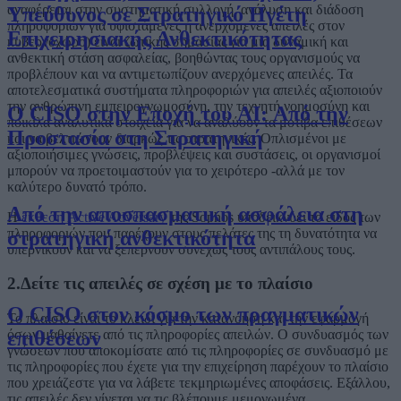
αναφέρεται στην συστηματική συλλογή, ανάλυση και διάδοση
Υπεύθυνος σε Στρατηγικό Ηγέτη
πληροφοριών για υφιστάμενες ή ανερχόμενες απειλές στον
Επιχειρησιακής Ανθεκτικότητας
κυβερνοχώρο) είναι ζωτικής σημασίας για μια δυναμική και
ανθεκτική στάση ασφαλείας, βοηθώντας τους οργανισμούς να
προβλέπουν και να αντιμετωπίζουν ανερχόμενες απειλές. Τα
αποτελεσματικά συστήματα πληροφοριών για απειλές αξιοποιούν
την ανθρώπινη εμπειρογνωμοσύνη, την τεχνητή νοημοσύνη και
Ο CISO στην Εποχή του AI: Από την
ποικίλα αναλυτικά στοιχεία για να αναλύουν τα μοτίβα επιθέσεων
Προστασία στη Στρατηγική
και να βελτιώνουν διαρκώς τις στρατηγικές. Οπλισμένοι με
αξιοποιήσιμες γνώσεις, προβλέψεις και συστάσεις, οι οργανισμοί
μπορούν να προετοιμαστούν για το χειρότερο -αλλά με τον
καλύτερο δυνατό τρόπο.
Από την αποσπασματική ασφάλεια στη
Η
έκθεση Active Adversary
της Sophos υποδεικνύει το είδος των
πληροφοριών που παρέχουν στους πελάτες της τη δυνατότητα να
στρατηγική ανθεκτικότητα
υπερνικούν και να ξεπερνούν συνεχώς τους αντιπάλους τους.
2.Δείτε τις απειλές σε σχέση με το πλαίσιο
Ο CISO στον κόσμο των πραγματικών
Το πλαίσιο είναι το κλειδί για την κατανόηση και την εφαρμογή
όσων μαθαίνετε από τις πληροφορίες απειλών. Ο συνδυασμός των
επιθέσεων
γνώσεων που αποκομίσατε από τις πληροφορίες σε συνδυασμό με
τις πληροφορίες που έχετε για την επιχείρηση παρέχουν το πλαίσιο
που χρειάζεστε για να λάβετε τεκμηριωμένες αποφάσεις. Εξάλλου,
τις απειλές δεν γίνεται να τις βλέπουμε μεμονωμένα.