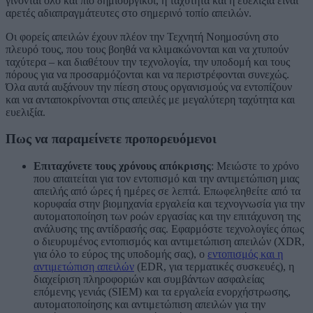
γίνονται όλο και πιο δημιουργικοί, η ταχύτητα και η ευελιξία είναι
αρετές αδιαπραγμάτευτες στο σημερινό τοπίο απειλών.
Οι φορείς απειλών έχουν πλέον την Τεχνητή Νοημοσύνη στο
πλευρό τους, που τους βοηθά να κλιμακώνονται και να χτυπούν
ταχύτερα – και διαθέτουν την τεχνολογία, την υποδομή και τους
πόρους για να προσαρμόζονται και να περιστρέφονται συνεχώς.
Όλα αυτά αυξάνουν την πίεση στους οργανισμούς να εντοπίζουν
και να ανταποκρίνονται στις απειλές με μεγαλύτερη ταχύτητα και
ευελιξία.
Πως να παραμείνετε προπορευόμενοι
Επιταχύνετε τους χρόνους απόκρισης
: Μειώστε το χρόνο
που απαιτείται για τον εντοπισμό και την αντιμετώπιση μιας
απειλής από ώρες ή ημέρες σε λεπτά. Επωφεληθείτε από τα
κορυφαία στην βιομηχανία εργαλεία και τεχνογνωσία για την
αυτοματοποίηση των ροών εργασίας και την επιτάχυνση της
ανάλυσης της αντίδρασής σας. Εφαρμόστε τεχνολογίες όπως
ο διευρυμένος εντοπισμός και αντιμετώπιση απειλών (XDR,
για όλο το εύρος της υποδομής σας), ο
εντοπισμός και η
αντιμετώπιση απειλών
(EDR, για τερματικές συσκευές), η
διαχείριση πληροφοριών και συμβάντων ασφαλείας
επόμενης γενιάς (SIEM) και τα εργαλεία ενορχήστρωσης,
αυτοματοποίησης και αντιμετώπιση απειλών για την