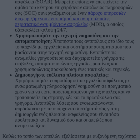
ασφάλεια (SOAR). Μπορείτε επίσης να επεκτείνετε την
ομάδα του κέντρου επιχειρήσεων ασφάλειας πληροφοριών
σας (SOC) συνεργαζόμενοι με έναν
πάροχο υπηρεσιών
διαχειριζόμενου εντοπισμού και αντιμετώπισης
περιστατικών/συμβάντων ασφαλείας
(MDR), ο οποίος
εξασφαλίζει κάλυψη 24/7.
Χρησιμοποιήστε την τεχνητή νοημοσύνη και την
αυτοματοποίηση
: Χτυπήστε τους αντιπάλους στο ίδιο τους
το παιχνίδι με εργαλεία και συστήματα αυτοματισμού που
βασίζονται στην τεχνητή νοημοσύνη. Εντοπίστε τις
ανωμαλίες γρηγορότερα και διαχειριστείτε γρήγορα τις
εισβολές, αυτοματοποιώντας εργασίες ρουτίνας και
χρησιμοποιώντας προκαθορισμένες τακτικές και τεχνικές.
Δημιουργήστε ευέλικτα πλαίσια ασφαλείας
:
Χρησιμοποιήστε ευπροσάρμοστα εργαλεία ασφάλειας με
ενσωματωμένη πληροφόρηση/ νοημοσύνη σε πραγματικό
χρόνο για να είστε προετοιμασμένοι για τις απειλές και να
τροποποιείτε τις στρατηγικές και τα πρωτόκολλα σας
γρήγορα. Αναπτύξτε λύσεις που ενσωματώνονται
απρόσκοπτα με τα υπάρχοντα συστήματά σας για τη
δημιουργία ενός πλαισίου ασφαλείας που είναι τόσο
προληπτικό και δυναμικό όσο και οι απειλές που
αντιμετωπίζετε.
Καθώς το τοπίο των απειλών εξελίσσεται με αυξανόμενη ταχύτητα