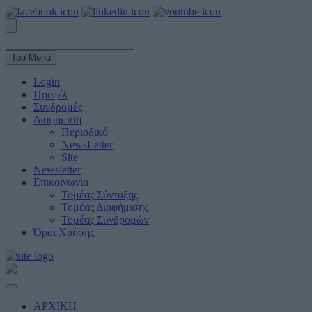
Top Menu
Login
Προφίλ
Συνδρομές
Διαφήμιση
Περιοδικό
NewsLetter
Site
Newsletter
Επικοινωνία
Τομέας Σύνταξης
Τομέας Διαφήμισης
Τομέας Συνδρομών
Όροι Χρήσης
ΑΡΧΙΚΗ