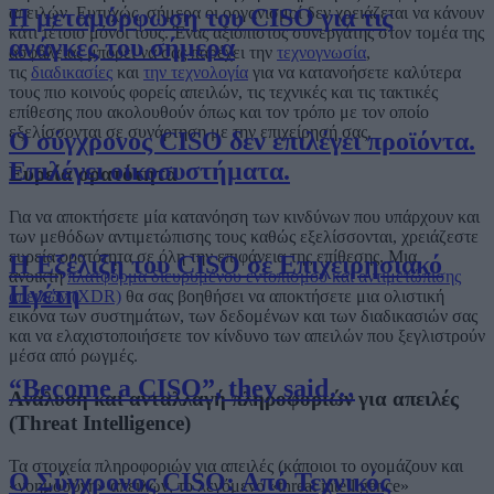
απειλών. Ευτυχώς, σήμερα οι οργανισμοί δεν χρειάζεται να κάνουν
Η μεταμόρφωση του CISO για τις
κάτι τέτοιο μόνοι τους. Ένας αξιόπιστος συνεργάτης στον τομέα της
ανάγκες του σήμερα
ασφάλειας μπορεί να σας παρέχει την
τεχνογνωσία
,
τις
διαδικασίες
και
την τεχνολογία
για να κατανοήσετε καλύτερα
τους πιο κοινούς φορείς απειλών, τις τεχνικές και τις τακτικές
επίθεσης που ακολουθούν όπως και τον τρόπο με τον οποίο
εξελίσσονται σε συνάρτηση με την επιχείρησή σας.
Ο σύγχρονος CISO δεν επιλέγει προϊόντα.
Επιλέγει οικοσυστήματα.
Ευρεία ορατότητα
Για να αποκτήσετε μία κατανόηση των κινδύνων που υπάρχουν και
των μεθόδων αντιμετώπισης τους καθώς εξελίσσονται, χρειάζεστε
ευρεία ορατότητα σε όλη την επιφάνεια της επίθεσης. Μια
Η Εξέλιξη του CISO σε Επιχειρησιακό
ανοικτή
πλατφόρμα διευρυμένου εντοπισμού και αντιμετώπισης
Ηγέτη
απειλών (XDR)
θα σας βοηθήσει να αποκτήσετε μια ολιστική
εικόνα των συστημάτων, των δεδομένων και των διαδικασιών σας
και να ελαχιστοποιήσετε τον κίνδυνο των απειλών που ξεγλιστρούν
μέσα από ρωγμές.
“Become a CISO”, they said…
Ανάλυση και ανταλλαγή πληροφοριών για απειλές
(
Threat
Intelligence
)
Τα στοιχεία πληροφοριών για απειλές (κάποιοι το ονομάζουν και
Ο Σύγχρονος CISO: Από Τεχνικός
«νοημοσύνη» απειλών, το λεγόμενο «threat intelligence»