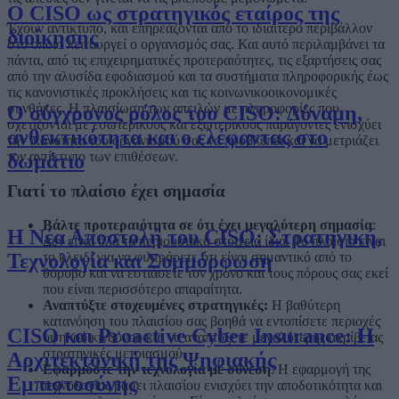
Ο CISO ως στρατηγικός εταίρος της
Έχουν αντίκτυπο, και επηρεάζονται από το ιδιαίτερο περιβάλλον
διοίκησης
στο οποίο λειτουργεί ο οργανισμός σας. Και αυτό περιλαμβάνει τα
πάντα, από τις επιχειρηματικές προτεραιότητες, τις εξαρτήσεις σας
από την αλυσίδα εφοδιασμού και τα συστήματα πληροφορικής έως
τις κανονιστικές προκλήσεις και τις κοινωνικοοικονομικές
συνθήκες. Η πλαισίωση των απειλών με πληροφορίες που
Ο σύγχρονος ρόλος του CISO: Δύναμη,
σχετίζονται με εσωτερικούς και εξωτερικούς παράγοντες ενισχύει
ανθεκτικότητα και ο ελέφαντας στο
την ικανότητα του οργανισμού σας να προβλέπει και να μετριάζει
τον αντίκτυπο των επιθέσεων.
δωμάτιο
Γιατί το πλαίσιο έχει σημασία
Βάλτε προτεραιότητα σε ότι έχει μεγαλύτερη σημασία
:
Η Νέα Αποστολή του CISO: Στρατηγική,
Δεν είναι όλα τα περιουσιακά στοιχεία ίδια. Το πλαίσιο είναι
Τεχνολογία και Συμμόρφωση
το κλειδί για να φιλτράρετε ότι είναι σημαντικό από το
θόρυβο και να εστιάσετε τον χρόνο και τους πόρους σας εκεί
που είναι περισσότερο απαραίτητα.
Αναπτύξτε στοχευμένες στρατηγικές:
Η βαθύτερη
κατανόηση του πλαισίου σας βοηθά να εντοπίσετε περιοχές
CISO και Proactive Cyber Insurance: Η
υψηλού κινδύνου και να αναπτύξετε μεγαλύτερης ακρίβειας
στρατηγικές μετριασμού.
Αρχιτεκτονική της Ψηφιακής
Εφαρμόστε την τεχνολογία με σύνεση
: Η εφαρμογή της
Εμπιστοσύνης
τεχνολογίας βάσει πλαισίου ενισχύει την αποδοτικότητα και