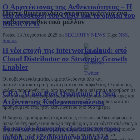
Ο Αρχιτέκτονας της Ανθεκτικότητας – Η
Πέντε θεμελιώδεις στρατηγικές για ένα
νέα αποστολή του CISO και το όραμα του
κυβερνοανθεκτικό μέλλον
RESICONx
Posted 13 Αυγούστου 2025 on
SECURITY NEWS
Tags:
NSS
,
Sophos
Η νέα εποχή της interworks.cloud: από
Cloud Distributor σε Strategic Growth
Enabler
Οι κυβερνοεγκληματίες εκμεταλλεύονται όλο και
αποτελεσματικότερα ή ταχύτερα τα κενά ασφαλείας. Ο διάμεσος
χρόνος παραμονής (π.χ. από τη στιγμή που απέκτησε πρόσβαση σε
CRA, AI και Post-Quantum: Η Νέα
ένα σύστημα ένας εισβολέας μέχρι τη στιγμή που εντοπίστηκε και
Ατζέντα της Κυβερνοασφάλειας
αντιμετωπίστηκε) που έχει παρατηρηθεί από τη Sophos κατά το
προηγούμενο έτος ήταν κάτι λιγότερο από δύο ημέρες.
Η διαρκής προσαρμογή στις κινήσεις τέτοιων ευέλικτων φορέων
απειλών δεν αφήνει και πολλά περιθώρια για να κάνετε σκέψεις για
Το κανάλι διανομής εξελίσσεται προς
το μέλλον, οι αποφάσεις ωστόσο που λαμβάνετε σήμερα μπορούν
να διαμορφώσουν την ικανότητα του οργανισμού σας να
ακόμη πιο εξειδικευμένα μοντέλα