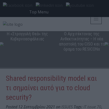
Top Menu
Η «Στρογγυλή Θεά» της
Ο Αρχιτέκτονας της
Κυβερνοασφάλειας
Ανθεκτικότητας – Η νέα
αποστολή του CISO και το
όραμα του RESICONx
Shared responsibility model και
τι σημαίνει αυτό για το cloud
security?
Posted 12 Σεπτεμβρίου 2021 on
ISSUES
Tags:
IT issue 70
,