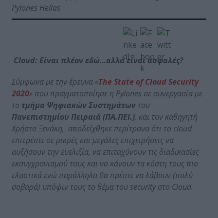
Pylones Hellas
Cloud
: Είναι πλέον εδώ…αλλά είναι ασφαλές?
Σύμφωνα με την έρευνα «
The
State
of
Cloud
Security
2020
» που πραγματοποίησε η
Pylones
σε συνεργασία με
το
τμήμα Ψηφιακών Συστημάτων
του
Πανεπιστημίου Πειραιά (ΠΑ.ΠΕΙ.)
, και τον καθηγητή
Χρήστο Ξενάκη, αποδείχθηκε περίτρανα ότι το
cloud
επιτρέπει σε μικρές και μεγάλες επιχειρήσεις να
αυξήσουν την ευελιξία, να επιταχύνουν τις διαδικασίες
εκσυγχρονισμού τους και να κάνουν τα κόστη τους πιο
ελαστικά ενώ παράλληλα θα πρέπει να λάβουν (πολύ
σοβαρά) υπόψιν τους το θέμα του
security
στο
Cloud
.