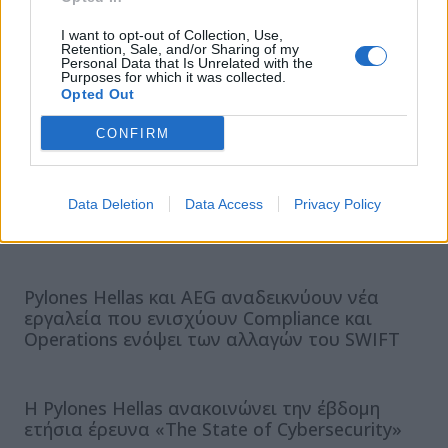
I want to opt-out of Collection, Use,
Retention, Sale, and/or Sharing of my
Personal Data that Is Unrelated with the
ΣΧΕΤΙΚΑ ΑΡΘΡΑ
Purposes for which it was collected.
Opted Out
CONFIRM
Patch Management as a Service: Τώρα που
γνωρίζετε το ρίσκο, πώς το διαχειρίζεστε
Data Deletion
Data Access
Privacy Policy
σωστά;
Pylones Hellas και AEG αναδεικνύουν νέα
εργαλεία που ενισχύουν Compliance και
Operations ενόψει των αλλαγών του SWIFT
Η Pylones Hellas ανακοινώνει την έβδομη
ετήσια έρευνα «The State of Cybersecurity»