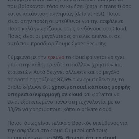
που βρίσκονται τόσο εν κινήσει (data in transit) όσο
και σε κατάσταση ακινησίας (data at rest). Ποιοι
είναι στην πράξη οι υπεύθυνοι για την ασφάλεια;
Πόσο καλά γνωρίζουμε τους κινδύνους στο Cloud;
Ποιες είναι οι μεγαλύτερες απειλές απέναντι σε
αυτό που προσδιορίζουμε Cyber Security;
Σύμφωνα με την
έρευνα
το cloud φαίνεται να έχει
μπει στην καθημερινότητα πολλών χρηστών και
εταιρειών. Αυτό δείχνει άλλωστε και το μεγάλο
ποσοστό της τάξεως
87,5%
των ερωτηθέντων, το
οποίο δήλωσε ότι
χρησιμοποιεί κάποιας μορφής
υπηρεσία/εφαρμογή σε
cloud
και φαίνεται να
είναι εξοικειωμένο πάνω στη τεχνολογία, με το
33,6% να χρησιμοποιεί κάποιο private cloud.
Ποιος όμως είναι τελικά ο βασικός υπεύθυνος για
την ασφάλεια στο cloud; Οι μισοί από τους
συμμετέχοντες, το
50%, θεωρεί ότι το cloud