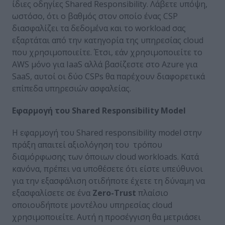
ίδιες οδηγίες Shared Responsibility. Λάβετε υπόψη,
ωστόσο, ότι ο βαθμός στον οποίο ένας CSP
διασφαλίζει τα δεδομένα και το workload σας
εξαρτάται από την κατηγορία της υπηρεσίας cloud
που χρησιμοποιείτε. Έτσι, εάν χρησιμοποιείτε το
AWS μόνο για IaaS αλλά βασίζεστε στο Azure για
SaaS, αυτοί οι δύο CSPs θα παρέχουν διαφορετικά
επίπεδα υπηρεσιών ασφαλείας.
Εφαρμογή του
Shared
Responsibility
Model
Η εφαρμογή του Shared responsibility model στην
πράξη απαιτεί αξιολόγηση του τρόπου
διαμόρφωσης των όποιων cloud workloads. Κατά
κανόνα, πρέπει να υποθέσετε ότι είστε υπεύθυνοι
για την εξασφάλιση οτιδήποτε έχετε τη δύναμη να
εξασφαλίσετε σε ένα
Zero-Trust
πλαίσιο
οποιουδήποτε μοντέλου υπηρεσίας cloud
χρησιμοποιείτε. Αυτή η προσέγγιση θα μετριάσει