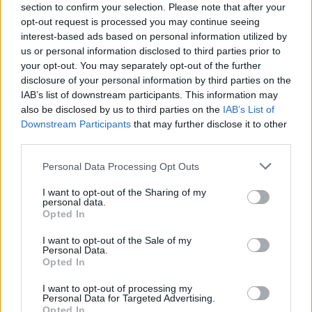
παρέχουν οι CSP. Δείτε πως η Pylones μπορεί να
section to confirm your selection. Please note that after your
συνεργαστεί και με ποιες λύσεις σε όλα τα κομμάτια
opt-out request is processed you may continue seeing
που είστε εκτεθειμένοι στο cloud!
interest-based ads based on personal information utilized by
us or personal information disclosed to third parties prior to
Στο παρακάτω σχήμα περιγράφεται όλη η επιφάνεια
your opt-out. You may separately opt-out of the further
disclosure of your personal information by third parties on the
πιθανής επίθεσης (attack surface) για έναν
IAB’s list of downstream participants. This information may
οργανισμό και πως οι Pylones Hellas και με ποιους
also be disclosed by us to third parties on the
IAB’s List of
συνεργαζόμενους κατασκευαστές και πλατφόρμες
Downstream Participants
that may further disclose it to other
είτε μεμονωμένα είτε συνδικάστηκα είναι σε θέση
third parties.
να σας προστατέψουν.
Personal Data Processing Opt Outs
Έτσι λοιπόν προσφέρονται λύσεις που παρέχουν:
I want to opt-out of the Sharing of my
personal data.
Application security
Opted In
Network security
I want to opt-out of the Sale of my
Data security
Personal Data.
Edge Visibility
Opted In
Identity Access ή αλλιώς IAM
I want to opt-out of processing my
Personal Data for Targeted Advertising.
Opted In