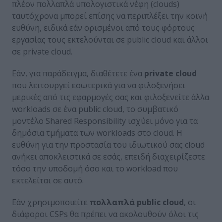
πλέον πολλαπλά υπολογιστικά νέφη (clouds)
ταυτόχρονα μπορεί επίσης να περιπλέξει την κοινή
ευθύνη, ειδικά εάν ορισμένοι από τους φόρτους
εργασίας τους εκτελούνται σε public cloud και άλλοι
σε private cloud.
Εάν, για παράδειγμα, διαθέτετε ένα
private
cloud
που λειτουργεί εσωτερικά για να φιλοξενήσει
μερικές από τις εφαρμογές σας και φιλοξενείτε άλλα
workloads σε ένα public cloud, το συμβατικό
μοντέλο Shared Responsibility ισχύει μόνο για τα
δημόσια τμήματα των workloads στο cloud. Η
ευθύνη για την προστασία του ιδιωτικού σας cloud
ανήκει αποκλειστικά σε εσάς, επειδή διαχειρίζεστε
τόσο την υποδομή όσο και το workload που
εκτελείται σε αυτό.
Εάν χρησιμοποιείτε
πολλαπλά
public
cloud
, οι
διάφοροι CSPs θα πρέπει να ακολουθούν όλοι τις