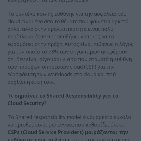
Το μοντέλο κοινής ευθύνης για την ασφάλεια του
cloud είναι ένα από τα θέματα που φαίνεται αρκετά
απλό, αλλά στην πραγματικότητα είναι πολύ
περίπλοκο όταν προσπαθήσει κάποιος να το
εφαρμόσει στην πράξη. Αυτός είναι πιθανώς ο λόγος
για τον οποίο το 73% των οργανισμών αναφέρουν
ότι δεν είναι σίγουροι για το πού σταματά η ευθύνη
των παρόχων υπηρεσιών cloud (CSP) για την
εξασφάλιση των workloads στο cloud και πού
αρχίζει η δική τους.
Τι
σημαίνει
το
Shared Responsibility
για
το
Cloud Security?
Το Shared responsibility model είναι αρκετά εύκολο
να ορισθεί: είναι μια έννοια που καθορίζει ότι οι
CSPs
(
Cloud
Service
Providers
) μοιράζονται την
ευθύνη με τους πελάτες
τους όταν πρόκειται για