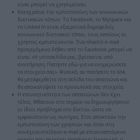
είναι μπορεί να χρησιμεύσει.
Καταχράται την εμπιστοσύνη των κοινωνικών
δικτυακών τόπων. Το Facebook, το Myspace και
το Linked In είναι εξαιρετικά δημοφιλείς
κοινωνικοί δικτυακοί τόποι, τους οποίους οι
χρήστες εμπιστεύονται. Ένα πλαστό e-mail
προερχόμενο δήθεν από το Facebook μπορεί να
είναι: «Η ιστοσελίδα μας, βρίσκεται υπό
συντήρηση. Πατήστε εδώ για να ενημερώσετε
τα στοιχεία σας». Φυσικά, αν πατήσετε το link,
θα μεταφερθείτε στη σελίδα του απατεώνα και
θα αποκαλύψετε τα προσωπικά σας στοιχεία.
Η επινοητικότητα των απατεώνων δεν έχει
τέλος. Φθάνουν στο σημείο να δημιουργήσουν
οι ίδιοι πρόβλημα στο δίκτυο, ώστε να
εμφανιστούν ως σωτήρες. Έτσι αποκτούν την
εμπιστοσύνη των χρηστών και όταν στη
συνέχεια στείλουν e-mail με επισυναπτόμενο
αρχείο που περιέχει παράνομο λογισμικό, ο