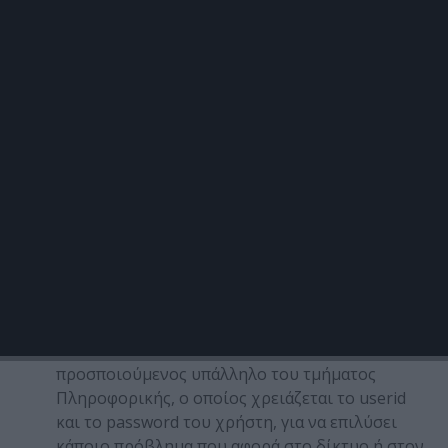
πολλές περιπτώσεις χωρίς το ‘θύμα’ να έχει
καταλάβει τίποτε.
Η μέθοδος της απάτης
Τα μέσα εξαπάτησης είναι συνήθως απρόσωπα, το e-
mail, το τηλέφωνο ή το διαδίκτυο. Οι απατεώνες
προσποιούνται ένα συνάδελφο, ένα ανώτερο
στέλεχος ή έναν έμπιστο εξωτερικό συνεργάτη –
δικηγόρο ή επιθεωρητή. Ο απατεώνας δεν είναι
μόνο καλός ηθοποιός, αλλά ταυτόχρονα μπορεί και
‘διαβάζει’ τους ανθρώπους και αντιλαμβάνεται ποια
είναι η προσφορότερη τακτική προσέγγισης.
Οι περισσότερο δημοφιλείς τρόποι είναι:
Τηλεφωνεί ή στέλνει e-mail σε κάποιον,
προσποιούμενος υπάλληλο του τμήματος
Πληροφορικής, ο οποίος χρειάζεται το userid
και το password του χρήστη, για να επιλύσει
κάποιο πρόβλημα που αφορά στο δίκτυο ή στον