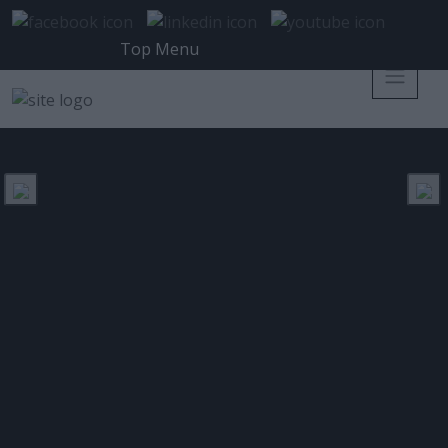
Top Menu
Social Engineering: Ανθρώπινη
Φύση εναντίον Ασφάλειας
Posted 1 Ιουλίου 2009 on
REFERENCE
Tags:
IT issue 11