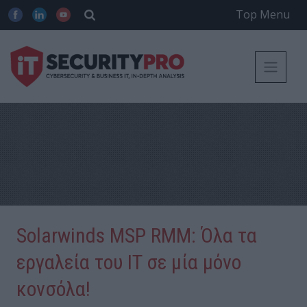
Top Menu
Solarwinds MSP RMM: Όλα τα
εργαλεία του IT σε μία μόνο
κονσόλα!