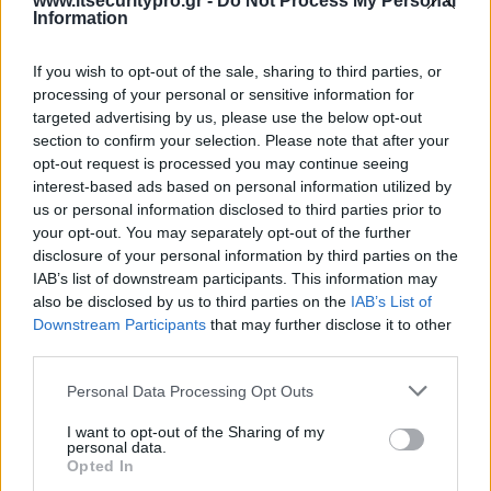
www.itsecuritypro.gr -
Do Not Process My Personal
Information
Admin By Request: Σύγχρονη προσέγγιση στο
Privileged Access Management
If you wish to opt-out of the sale, sharing to third parties, or
processing of your personal or sensitive information for
targeted advertising by us, please use the below opt-out
section to confirm your selection. Please note that after your
Η Orthology ανακοινώνει στρατηγική
opt-out request is processed you may continue seeing
συνεργασία με τη Nagomi Security
interest-based ads based on personal information utilized by
us or personal information disclosed to third parties prior to
ΕΓΓΡΑΦΗ ΣΤΟ NEWSLETTER
your opt-out. You may separately opt-out of the further
disclosure of your personal information by third parties on the
IAB’s list of downstream participants. This information may
also be disclosed by us to third parties on the
IAB’s List of
Downstream Participants
that may further disclose it to other
third parties.
Personal Data Processing Opt Outs
ΤΕΛΕΥΤΑΙΟ ΤΕΥΧΟΣ
I want to opt-out of the Sharing of my
personal data.
Opted In