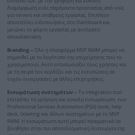
επίπεδο ιών, με την γρήγορη και εύκολη
διαμόρφωση ενός παράγοντα προστασίας από ιούς
για servers και σταθμούς εργασίας. Επιπλέον
αποστέλλει ειδοποιήσεις στο Dashboard και
μειώνει το φόρτο εργασίας με αυτόματη
αποκατάσταση.
Branding –
Όλο η πλατφόρμα MSP RMM μπορεί να
σημανθεί με το λογότυπο της επιχείρησης που το
χρησιμοποιεί. Αυτό εντυπωσιάζει τους χρήστες και
με τη σειρά του κερδίζει και τις εντυπώσεις σε
τυχόν συνεργασίες με άλλες επιχειρήσεις.
Ενσωμάτωση συστημάτων –
Το Integration tool
επιτρέπει τη γρήγορη και εύκολη ενσωμάτωση των
Professional Services Automation (PSA) tools, help
desk, ticketing και άλλων συστημάτων με το MSP
RMM. Η ενσωμάτωση αυτή μπορεί πραγματικά να
βοηθήσει στην πιο αποτελεσματική λειτουργία της