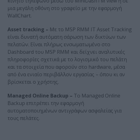
κινητό τηλέφωνο μέσω του MiniDashTM view ή σε
μια μεγάλη οθόνη στο γραφείο με την εφαρμογή
WallChart.
Asset tracking –
Με το MSP RMM IT Asset Tracking
είναι δυνατή αυτόματη σάρωση των δικτύων των
πελατών. Είναι πλήρως ενσωματωμένο στο
Dashboard του MSP RMM και δείχνει αναλυτικές
πληροφορίες σχετικά με το λογισμικό του πελάτη
και τα στοιχεία που αφορούν στο hardware, μέσα
από ένα ενιαίο περιβάλλον εργασίας – όπου κι αν
βρίσκεται ο χρήστης.
Managed Online Backup –
Το Managed Online
Backup επιτρέπει την εφαρμογή
αυτοματοποιημένων αντιγράφων ασφαλείας για
τους πελάτες.