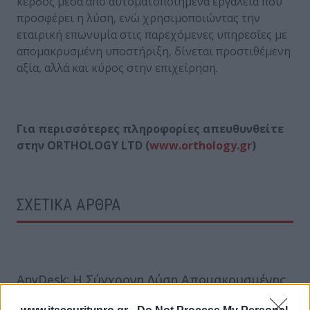
κέρδος μέσα από αυτοματοποιημένα εργαλεία που
προσφέρει η λύση, ενώ χρησιμοποιώντας την
εταιρική επωνυμία στις παρεχόμενες υπηρεσίες με
απομακρυσμένη υποστήριξη, δίνεται προστιθέμενη
αξία, αλλά και κύρος στην επιχείρηση.
Για περισσότερες πληροφορίες απευθυνθείτε
στην
ORTHOLOGY
LTD
(
www
.
orthology
.
gr
)
ΣΧΕΤΙΚΑ ΑΡΘΡΑ
AnyDesk: Η Σύγχρονη Λύση Απομακρυσμένης
Πρόσβασης για Επιχειρήσεις και Ιδιώτες