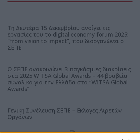
Τη Δευτέρα 15 Δεκεμβρίου ανοίγει τις
εργασίες του το digital economy forum 2025:
“from vision to impact”, που διοργανώνει ο
ΣΕΠΕ
Ο ΣΕΠΕ ανακοινώνει 3 παγκόσμιες διακρίσεις
στα 2025 WITSA Global Awards – 44 βραβεία
συνολικά για την Ελλάδα στα “WITSA Global
Awards”
Γενική Συνέλευση ΣΕΠΕ – Εκλογές Αιρετών
Οργάνων
ΕΓΓΡΑΦΗ ΣΤΟ NEWSLETTER