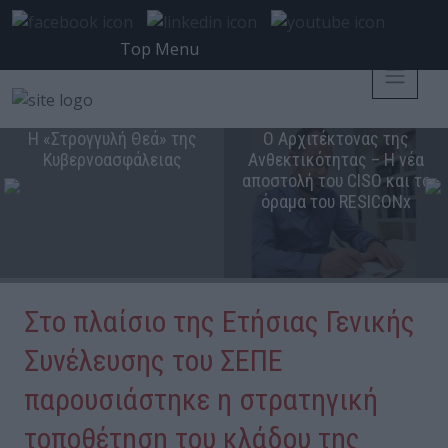
Top Menu
Η «Στρογγυλή Θεά» της
Ο Αρχιτέκτονας της
Κυβερνοασφάλειας
Ανθεκτικότητας – Η νέα
αποστολή του CISO και το
όραμα του RESICONx
Στο πλαίσιο της Ετήσιας Γενικής
Συνέλευσης του ΣΕΠΕ
παρουσιάστηκε η στρατηγική
τοποθέτηση του κλάδου της