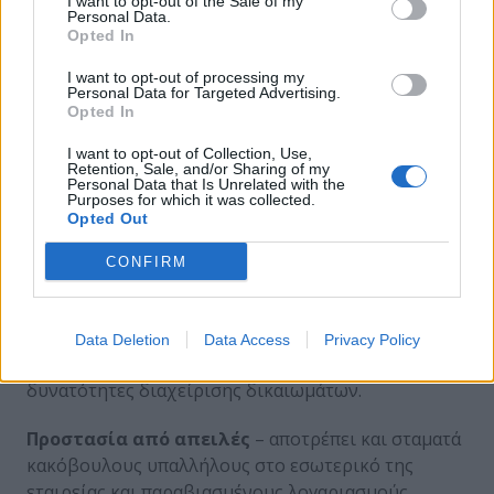
I want to opt-out of the Sale of my
Personal Data.
Opted In
Μία συσκευή CASB προστατεύει τα δεδομένα σας
I want to opt-out of processing my
στο σύννεφο (cloud) με το να προσφέρει:
Personal Data for Targeted Advertising.
Opted In
Ορατότητα
– παρέχει πληροφορίες για τις
I want to opt-out of Collection, Use,
υπηρεσίες cloud που χρησιμοποιούνται για την
Retention, Sale, and/or Sharing of my
αποθήκευση δεδομένων
Personal Data that Is Unrelated with the
Purposes for which it was collected.
Opted Out
Συμμόρφωση
– εξασφαλίζεται ότι τα δεδομένα στο
σύννεφο ικανοποιούν τις προϋποθέσεις
CONFIRM
κατοίκησης (residency) και συμμόρφωσης.
Ασφάλεια Δεδομένων
– συμπεριλαμβάνοντας
Data Deletion
Data Access
Privacy Policy
κρυπτογράφηση, έλεγχο πρόσβασης και
δυνατότητες διαχείρισης δικαιωμάτων.
Προστασία από απειλές
– αποτρέπει και σταματά
κακόβουλους υπαλλήλους στο εσωτερικό της
εταιρείας και παραβιασμένους λογαριασμούς.