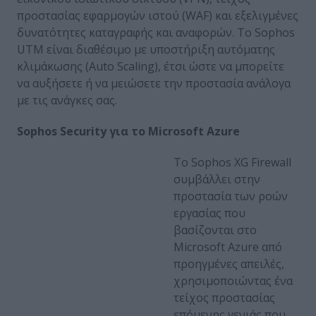
προστασίας εφαρμογών ιστού (WAF) και εξελιγμένες
δυνατότητες καταγραφής και αναφορών. Το Sophos
UTM είναι διαθέσιμο με υποστήριξη αυτόματης
κλιμάκωσης (Auto Scaling), έτσι ώστε να μπορείτε
να αυξήσετε ή να μειώσετε την προστασία ανάλογα
με τις ανάγκες σας.
Sophos
Security
για
το
Microsoft
Azure
Το Sophos XG Firewall
συμβάλλει στην
προστασία των ροών
εργασίας που
βασίζονται στο
Microsoft Azure από
προηγμένες απειλές,
χρησιμοποιώντας ένα
τείχος προστασίας
επόμενης γενιάς που