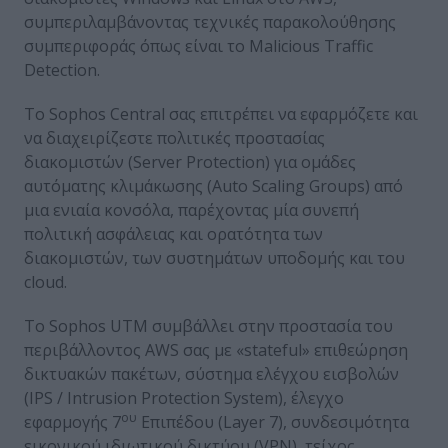
συμπεριλαμβάνοντας τεχνικές παρακολούθησης
συμπεριφοράς όπως είναι το Malicious Traffic
Detection.
Το Sophos Central σας επιτρέπει να εφαρμόζετε και
να διαχειρίζεστε πολιτικές προστασίας
διακομιστών (Server Protection) για ομάδες
αυτόματης κλιμάκωσης (Auto Scaling Groups) από
μια ενιαία κονσόλα, παρέχοντας μία συνεπή
πολιτική ασφάλειας και ορατότητα των
διακομιστών, των συστημάτων υποδομής και του
cloud.
Το Sophos UTM συμβάλλει στην προστασία του
περιβάλλοντος AWS σας με «stateful» επιθεώρηση
δικτυακών πακέτων, σύστημα ελέγχου εισβολών
(IPS / Intrusion Protection System), έλεγχο
ου
εφαρμογής 7
Επιπέδου (Layer 7), συνδεσιμότητα
εικονικού ιδιωτικού δικτύου (VPN), τείχος