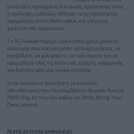
συνδυάζει προηγμένη δικτύωση, προστασίες όπως
η πρόληψη εισβολών (IPS) και τείχη προστασίας
εφαρμογών ιστού (WAF) καθώς και ελέγχους
χρηστών και εφαρμογών.
Το XG Firewall παρέχει ένα ενοποιημένο μοντέλο
πολιτικής που σας επιτρέπει να διαχειρίζεστε, να
προβάλετε, να φιλτράρετε, να ταξινομείτε και να
εφαρμόζετε όλες τις πολιτικές χρήστη, εφαρμογής
και δικτύου από μία, ενιαία κονσόλα.
Είναι εύκολο να ξεκινήσετε με επιλογές
αδειοδότησης που περιλαμβάνουν δωρεάν δοκιμή,
PAYG (Pay-As-You-Go) καθώς και BYOL (Bring-Your-
Own-Licence).
Λίστα ελέγχου ασφαλείας