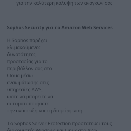
για την καλύτερη κάλυψη των αναγκών σας
Sophos
Security
για
το
Amazon
Web
Services
Η Sophos παρέχει
κλιμακούμενες
δυνατότητες
προστασίας για το
περιβάλλον σας στο
Cloud μέσω
ενσωμάτωσης στις
υπηρεσίες AWS,
ώστε να μπορείτε να
αυτοματοποιήσετε
την ανάπτυξη και τη διαμόρφωση.
Το Sophos Server Protection προστατεύει τους
διακομιστές Windows και Linux στο AWS,