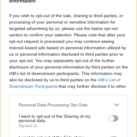
Information
να έχετε ορατότητα εντός του cloud, ρίχνοντας φως
στο λεγόμενο «shadow» IT στις πιο σκοτεινές
If you wish to opt-out of the sale, sharing to third parties, or
γωνιές του δικτύου σας. Το Cloud Application
processing of your personal or sensitive information for
Visibility μετατρέπει το XG Firewall σε συσκευή Cloud
targeted advertising by us, please use the below opt-out
Access Security Broker (CASB).
section to confirm your selection. Please note that after your
opt-out request is processed you may continue seeing
Βρισκόμενη μεταξύ των χρηστών σας και του cloud,
interest-based ads based on personal information utilized by
μία συσκευή CASB παρακολουθεί την όποια
us or personal information disclosed to third parties prior to
δραστηριότητα των χρηστών και επιβάλει
your opt-out. You may separately opt-out of the further
πολιτικές ασφαλείας, αναγνωρίζοντας και
disclosure of your personal information by third parties on the
IAB’s list of downstream participants. This information may
προστατεύοντας τα δεδομένα που βρίσκονται σε
also be disclosed by us to third parties on the
IAB’s List of
κίνδυνο. Ουσιαστικά, απαγορεύει συμπεριφορές
Downstream Participants
that may further disclose it to other
shadow IT στο σύννεφο, σας ειδοποιεί για μη
third parties.
επιθυμητές ή μη εξουσιοδοτημένες συμπεριφορές
και σας παρέχει τα εργαλεία ελέγχου εφαρμογών
Personal Data Processing Opt Outs
(application control) και διαμόρφωσης της κίνησης
I want to opt-out of the Sharing of my
(QoS) που χρειάζεστε για να διαχειριστείτε τα πάντα
personal data.
εύκολα και απλά.
Opted In