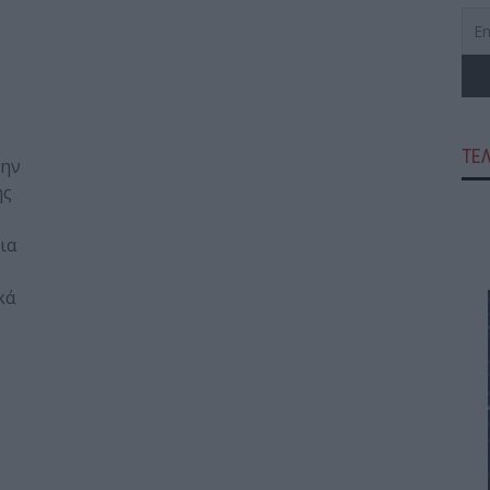
ΤΕ
την
ης
ια
κά