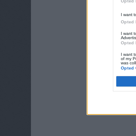
Opted 
I want t
Opted 
I want 
Advertis
Opted 
I want t
of my P
was col
Opted 