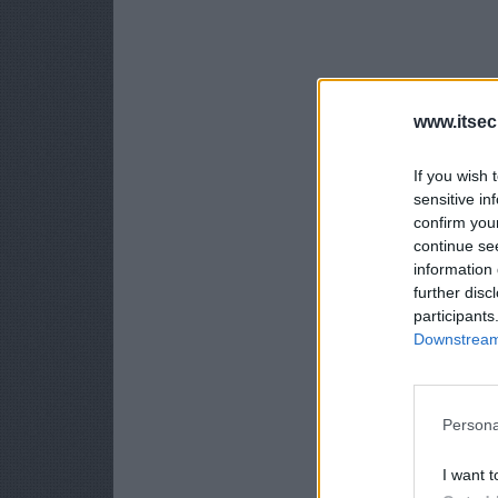
www.itsec
If you wish 
sensitive in
confirm you
continue se
information 
further disc
participants
Downstream 
Persona
I want t