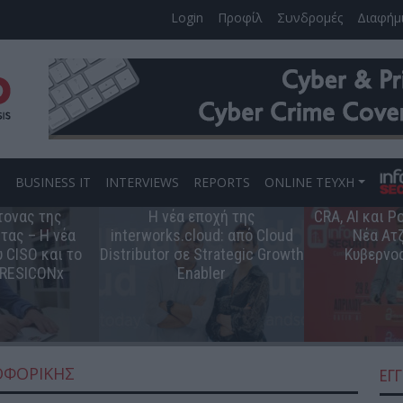
Login
Προφίλ
Συνδρομές
Διαφήμ
S
BUSINESS IT
INTERVIEWS
REPORTS
ONLINE ΤΕΥΧΗ
τονας της
Η νέα εποχή της
CRA, AI και 
τας – Η νέα
interworks.cloud: από Cloud
Νέα Ατζ
 CISO και το
Distributor σε Strategic Growth
Κυβερνο
 RESICONx
Enabler
ΟΦΟΡΙΚΉΣ
ΕΓ