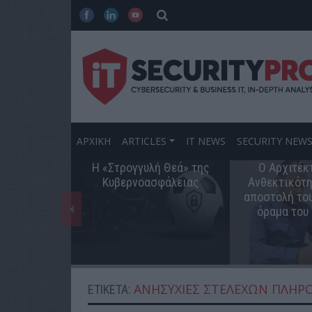
ΑΡΧΙΚΗ
ARTICLES
IT NEWS
SECURITY NEW
Η «Στρογγυλή Θεά» της
Ο Αρχιτέκ
Κυβερνοασφάλειας
Ανθεκτικότη
αποστολή του
όραμα του
ΑΝΗΣΥΧΊΕΣ ΣΤΕΛΕΧΏΝ ΠΛΗΡ
ΕΤΙΚΈΤΑ: