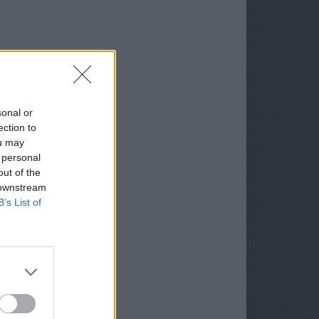
sonal or
ection to
ou may
 personal
out of the
 downstream
B’s List of