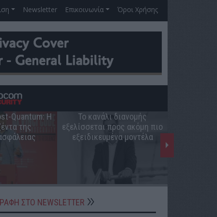
ιση
Newsletter
Επικοινωνία
Όροι Χρήσης
Post-Quantum: Η
Το κανάλι διανομής
Ο ρόλος 
έντα της
εξελίσσεται προς ακόμη πιο
ελληνική π
ασφάλειας
εξειδικευμένα μοντέλα
ΓΡΑΦΗ ΣΤΟ NEWSLETTER