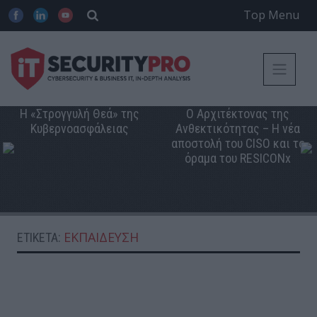
Top Menu
Η «Στρογγυλή Θεά» της
Ο Αρχιτέκτονας της
Κυβερνοασφάλειας
Ανθεκτικότητας – Η νέα
αποστολή του CISO και το
όραμα του RESICONx
ΕΚΠΑΊΔΕΥΣΗ
ΕΤΙΚΈΤΑ: