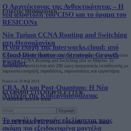
Ο Αρχιτέκτονας της Ανθεκτικότητας – Η
Ετικέτα:
Θεσσαλονίκη
νέα αποστολή του CISO και το όραμα του
RESICONx
Νέο Τμήμα CCNA Routing and Switching
στη Θεσσαλονίκη
Η νέα εποχή της interworks.cloud: από
Cloud Distributor σε Strategic Growth
H Cisco Academy της Θεσσαλονίκης ανακοινώνει την έναρξη νέου
τμήματος CCNA Routing and Switching από το Μάρτιο. Το
Enabler
πρόγραμμα αποτελείται από 280 ώρες πραγματικής εκπαίδευσης με
παρουσία εισηγητή, παραδόσεις, παρουσιάσεις και εργαστήρια.
Posted on 28 Φεβ 2014
CRA, AI και Post-Quantum: Η Νέα
ΕΓΓΡΑΦΗ ΣΤΟ NEWSLETTER
Ατζέντα της Κυβερνοασφάλειας
Το κανάλι διανομής εξελίσσεται προς
ΤΕΛΕΥΤΑΙΟ ΤΕΥΧΟΣ
ακόμη πιο εξειδικευμένα μοντέλα