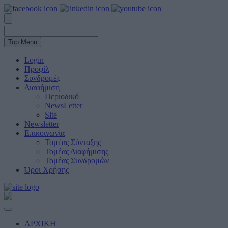
Top Menu
Login
Προφίλ
Συνδρομές
Διαφήμιση
Περιοδικό
NewsLetter
Site
Newsletter
Επικοινωνία
Τομέας Σύνταξης
Τομέας Διαφήμισης
Τομέας Συνδρομών
Όροι Χρήσης
ΑΡΧΙΚΗ