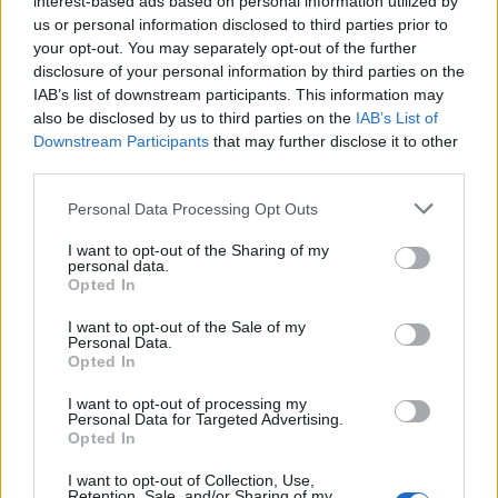
interest-based ads based on personal information utilized by
Η μεταμόρφωση του CISO για τις
us or personal information disclosed to third parties prior to
ανάγκες του σήμερα
your opt-out. You may separately opt-out of the further
disclosure of your personal information by third parties on the
IAB’s list of downstream participants. This information may
also be disclosed by us to third parties on the
IAB’s List of
Ο σύγχρονος CISO δεν επιλέγει προϊόντα.
Downstream Participants
that may further disclose it to other
third parties.
Επιλέγει οικοσυστήματα.
ΑΡΧΕΙΟ ΠΕΡΙΟΔΙΚΩΝ
Personal Data Processing Opt Outs
I want to opt-out of the Sharing of my
Η Εξέλιξη του CISO σε Επιχειρησιακό
personal data.
Opted In
Ηγέτη
I want to opt-out of the Sale of my
Personal Data.
Opted In
“Become a CISO”, they said…
I want to opt-out of processing my
Personal Data for Targeted Advertising.
Opted In
Ο Σύγχρονος CISO: Από Τεχνικός
I want to opt-out of Collection, Use,
Retention, Sale, and/or Sharing of my