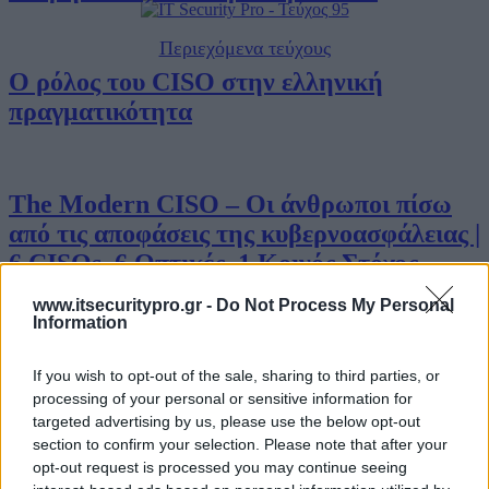
Περιεχόμενα τεύχους
Ο ρόλος του CISO στην ελληνική
πραγματικότητα
The Modern CISO – Οι άνθρωποι πίσω
από τις αποφάσεις της κυβερνοασφάλειας |
6 CISOs, 6 Οπτικές, 1 Κοινός Στόχος
www.itsecuritypro.gr -
Do Not Process My Personal
Information
Ο Υπεύθυνος Ασφάλειας Κυβερνοχώρου
If you wish to opt-out of the sale, sharing to third parties, or
μετά τη NIS2 – Τι πρέπει να γνωρίζει ο
Business IT
processing of your personal or sensitive information for
CISO
targeted advertising by us, please use the below opt-out
section to confirm your selection. Please note that after your
opt-out request is processed you may continue seeing