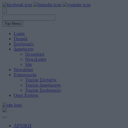
Top Menu
Login
Προφίλ
Συνδρομές
Διαφήμιση
Περιοδικό
NewsLetter
Site
Newsletter
Επικοινωνία
Τομέας Σύνταξης
Τομέας Διαφήμισης
Τομέας Συνδρομών
Όροι Χρήσης
ΑΡΧΙΚΗ