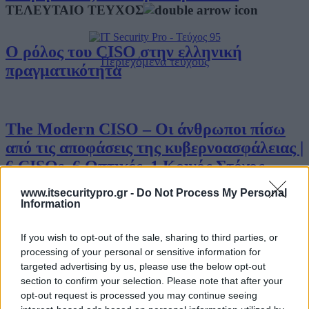
ΤΕΛΕΥΤΑΙΟ ΤΕΥΧΟΣ
Ο ρόλος του CISO στην ελληνική
Περιεχόμενα τεύχους
πραγματικότητα
The Modern CISO – Οι άνθρωποι πίσω
από τις αποφάσεις της κυβερνοασφάλειας |
6 CISOs, 6 Οπτικές, 1 Κοινός Στόχος
www.itsecuritypro.gr -
Do Not Process My Personal
Information
Ο Υπεύθυνος Ασφάλειας Κυβερνοχώρου
If you wish to opt-out of the sale, sharing to third parties, or
μετά τη NIS2 – Τι πρέπει να γνωρίζει ο
processing of your personal or sensitive information for
CISO
targeted advertising by us, please use the below opt-out
Business IT
section to confirm your selection. Please note that after your
opt-out request is processed you may continue seeing