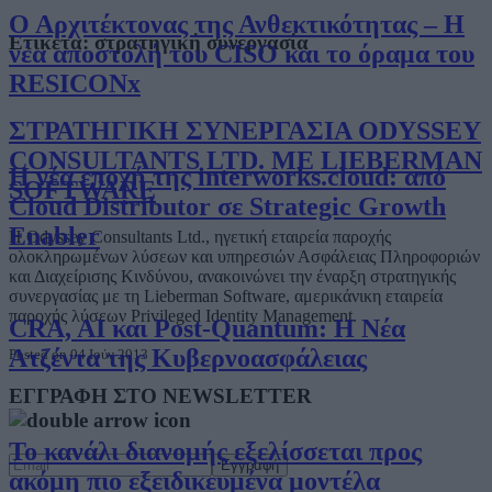
Ο Αρχιτέκτονας της Ανθεκτικότητας – Η
Ετικέτα:
στρατηγική συνεργασία
νέα αποστολή του CISO και το όραμα του
RESICONx
ΣΤΡΑΤΗΓΙΚΗ ΣΥΝΕΡΓΑΣΙΑ ODYSSEY
CONSULTANTS LTD. ΜΕ LIEBERMAN
Η νέα εποχή της interworks.cloud: από
SOFTWARE
Cloud Distributor σε Strategic Growth
Enabler
Η Odyssey Consultants Ltd., ηγετική εταιρεία παροχής
ολοκληρωμένων λύσεων και υπηρεσιών Ασφάλειας Πληροφοριών
και Διαχείρισης Κινδύνου, ανακοινώνει την έναρξη στρατηγικής
συνεργασίας με τη Lieberman Software, αμερικάνικη εταιρεία
παροχής λύσεων Privileged Identity Management.
CRA, AI και Post-Quantum: Η Νέα
Ατζέντα της Κυβερνοασφάλειας
Posted on 04 Ιούν 2013
ΕΓΓΡΑΦΗ ΣΤΟ NEWSLETTER
Το κανάλι διανομής εξελίσσεται προς
ακόμη πιο εξειδικευμένα μοντέλα