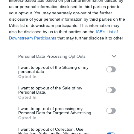
interest-based ads based on personal information utilized by
Η μεταμόρφωση του CISO για τις
us or personal information disclosed to third parties prior to
ανάγκες του σήμερα
your opt-out. You may separately opt-out of the further
disclosure of your personal information by third parties on the
IAB’s list of downstream participants. This information may
also be disclosed by us to third parties on the
IAB’s List of
Ο σύγχρονος CISO δεν επιλέγει προϊόντα.
Downstream Participants
that may further disclose it to other
third parties.
Επιλέγει οικοσυστήματα.
Personal Data Processing Opt Outs
I want to opt-out of the Sharing of my
ΑΡΧΕΙΟ ΠΕΡΙΟΔΙΚΩΝ
Η Εξέλιξη του CISO σε Επιχειρησιακό
personal data.
Opted In
Ηγέτη
I want to opt-out of the Sale of my
Personal Data.
Opted In
“Become a CISO”, they said…
I want to opt-out of processing my
Personal Data for Targeted Advertising.
Opted In
Ο Σύγχρονος CISO: Από Τεχνικός
I want to opt-out of Collection, Use,
Retention, Sale, and/or Sharing of my