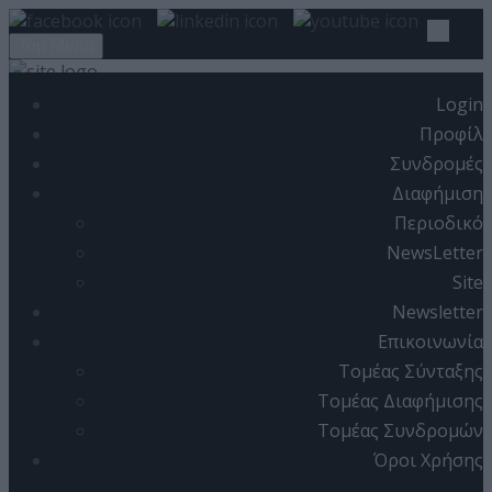
Top Menu
Login
ΑΡΧΙΚΗ
Προφίλ
Συνδρομές
ARTICLES
Διαφήμιση
COVER ISSUE
Περιοδικό
ISSUE
NewsLetter
Site
EDITORIAL
Newsletter
PRACTICAL
Επικοινωνία
Τομέας Σύνταξης
REFERENCE
Τομέας Διαφήμισης
LAW
Τομέας Συνδρομών
IT NEWS
Όροι Χρήσης