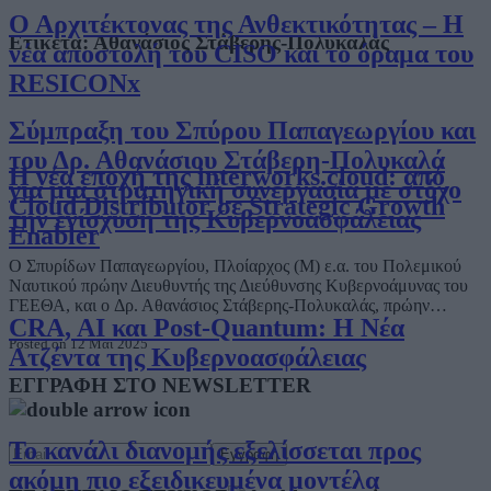
Ο Αρχιτέκτονας της Ανθεκτικότητας – Η
Ετικέτα:
Αθανάσιος Στάβερης-Πολυκαλάς
νέα αποστολή του CISO και το όραμα του
RESICONx
Σύμπραξη του Σπύρου Παπαγεωργίου και
του Δρ. Αθανάσιου Στάβερη-Πολυκαλά
Η νέα εποχή της interworks.cloud: από
για μια στρατηγική συνεργασία με στόχο
Cloud Distributor σε Strategic Growth
την ενίσχυση της Κυβερνοασφάλειας
Enabler
Ο Σπυρίδων Παπαγεωργίου, Πλοίαρχος (Μ) ε.α. του Πολεμικού
Ναυτικού πρώην Διευθυντής της Διεύθυνσης Κυβερνοάμυνας του
ΓΕΕΘΑ, και ο Δρ. Αθανάσιος Στάβερης-Πολυκαλάς, πρώην…
CRA, AI και Post-Quantum: Η Νέα
Posted on 12 Μάι 2025
Ατζέντα της Κυβερνοασφάλειας
ΕΓΓΡΑΦΗ ΣΤΟ NEWSLETTER
Το κανάλι διανομής εξελίσσεται προς
ακόμη πιο εξειδικευμένα μοντέλα