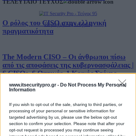
ΤΕΛΕΥΤΑΙΟ ΤΕΥΧΟΣ
Ο ρόλος του CISO στην ελληνική
Περιεχόμενα τεύχους
πραγματικότητα
The Modern CISO – Οι άνθρωποι πίσω
από τις αποφάσεις της κυβερνοασφάλειας |
6 CISOs, 6 Οπτικές, 1 Κοινός Στόχος
www.itsecuritypro.gr -
Do Not Process My Personal
Information
Ο Υπεύθυνος Ασφάλειας Κυβερνοχώρου
If you wish to opt-out of the sale, sharing to third parties, or
μετά τη NIS2 – Τι πρέπει να γνωρίζει ο
processing of your personal or sensitive information for
CISO
targeted advertising by us, please use the below opt-out
Business IT
section to confirm your selection. Please note that after your
opt-out request is processed you may continue seeing