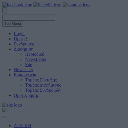
Top Menu
Login
Προφίλ
Συνδρομές
Διαφήμιση
Περιοδικό
NewsLetter
Site
Newsletter
Επικοινωνία
Τομέας Σύνταξης
Τομέας Διαφήμισης
Τομέας Συνδρομών
Όροι Χρήσης
ΑΡΧΙΚΗ