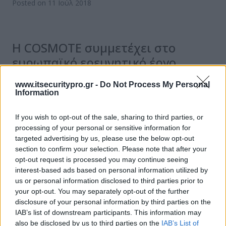
Posted on 11 Ιούλ 2018
Η COSMOTE συμμετέχει στο
ευρωπαϊκό ερευνητικό έργο
Privacy Flag
www.itsecuritypro.gr -
Do Not Process My Personal
Information
Στόχος, η δημιουργία εφαρμογών για την
προστασία των δεδομένων των πολιτών στο
If you wish to opt-out of the sale, sharing to third parties, or
ψηφιακό περιβάλλον Στην προστασία της
processing of your personal or sensitive information for
ιδιωτικότητας στο ψηφιακό…
targeted advertising by us, please use the below opt-out
section to confirm your selection. Please note that after your
Posted on 20 Ιούν 2018
opt-out request is processed you may continue seeing
interest-based ads based on personal information utilized by
us or personal information disclosed to third parties prior to
your opt-out. You may separately opt-out of the further
ΕΓΓΡΑΦΗ ΣΤΟ NEWSLETTER
disclosure of your personal information by third parties on the
IAB’s list of downstream participants. This information may
also be disclosed by us to third parties on the
IAB’s List of