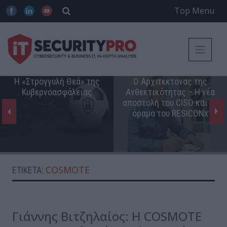
Top Menu
Η «Στρογγυλή Θεά» της
Ο Αρχιτέκτονας της
Κυβερνοασφάλειας
Ανθεκτικότητας – Η νέα
αποστολή του CISO και το
όραμα του RESICONx
COSMOTE
ΕΤΙΚΈΤΑ:
Γιάννης Βιτζηλαίος: Η COSMOTE