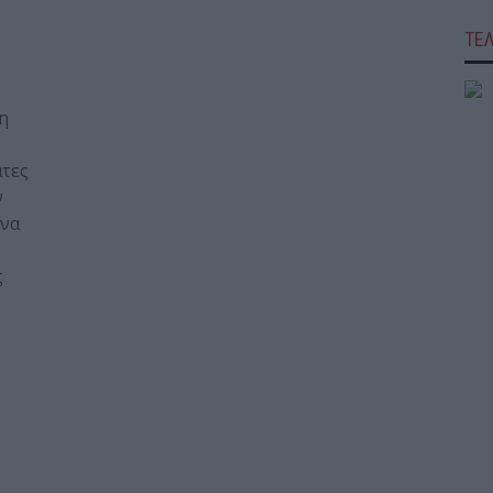
ΤΕ
η
άτες
ν
 να
ς