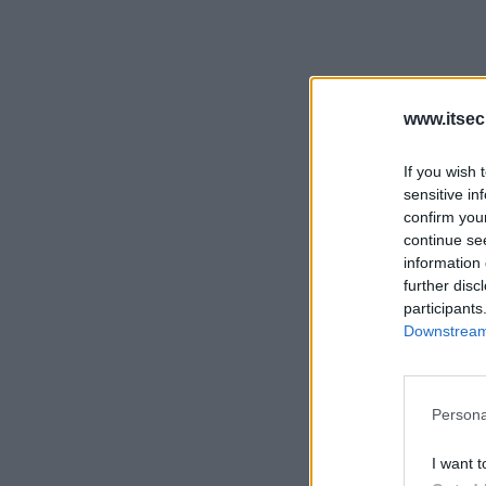
www.itsec
If you wish 
sensitive in
confirm you
continue se
information 
further disc
participants
Downstream 
Persona
I want t