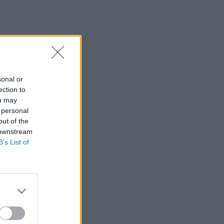
sonal or
ection to
ou may
 personal
out of the
 downstream
B’s List of