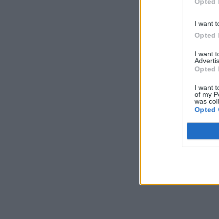
Opted 
I want t
Opted 
I want 
Advertis
Opted 
I want t
of my P
was col
Opted 