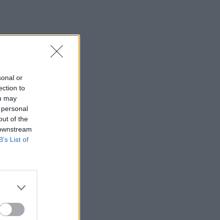
sonal or
ection to
ou may
 personal
out of the
 downstream
B’s List of