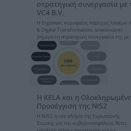
στρατηγική συνεργασία με 
VC4 B.V.
Η Ergoman, κορυφαίος πάροχος λύσεων 
& Digital Transformation, ανακοινώνει
σήμερα τη στρατηγική συνεργασία της με
VC4 B.V., κορυφαίο…
Posted on 27 Ιαν 2025
Η KELA και η Ολοκληρωμέν
Προσέγγιση της NIS2
Η NIS2, η νέα οδηγία της Ευρωπαϊκής
Ένωσης για την κυβερνοασφάλεια, θέτει
υψηλούς πήχεις προστασίας για τις