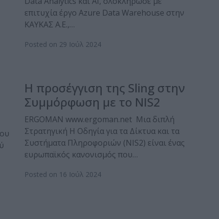
Data Analytics και AI, ολοκλήρωσε με
επιτυχία έργο Azure Data Warehouse στην
ΚΑΥΚΑΣ Α.Ε.,…
Posted on 29 Ιούλ 2024
Η προσέγγιση της Sling στην
Συμμόρφωση με το NIS2
ERGOMAN www.ergoman.net Μια διπλή
Στρατηγική Η Οδηγία για τα Δίκτυα και τα
που
Συστήματα Πληροφοριών (NIS2) είναι ένας
ύ
ευρωπαϊκός κανονισμός που…
Posted on 16 Ιούλ 2024