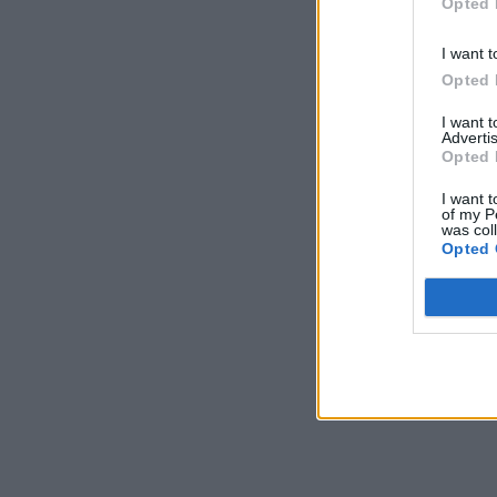
Opted 
I want t
Opted 
I want 
Advertis
Opted 
I want t
of my P
was col
Opted 