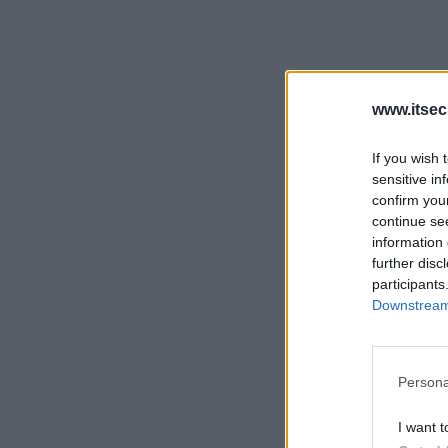
www.itsec
If you wish 
sensitive in
confirm you
continue se
information 
further disc
participants
Downstream 
Persona
I want t