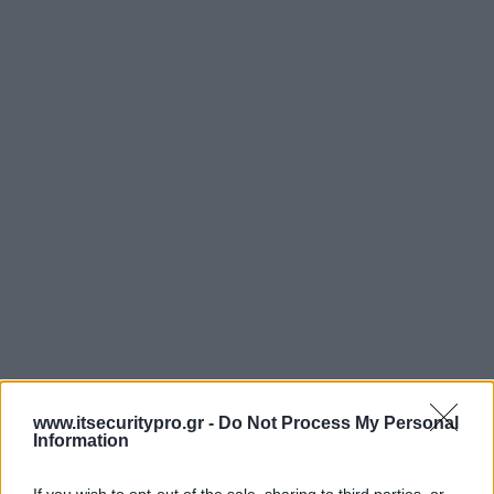
www.itsecuritypro.gr -
Do Not Process My Personal
Information
If you wish to opt-out of the sale, sharing to third parties, or