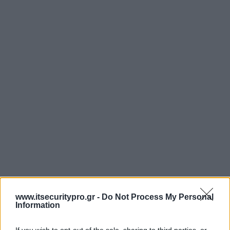
www.itsecuritypro.gr -
Do Not Process My Personal
Information
If you wish to opt-out of the sale, sharing to third parties, or