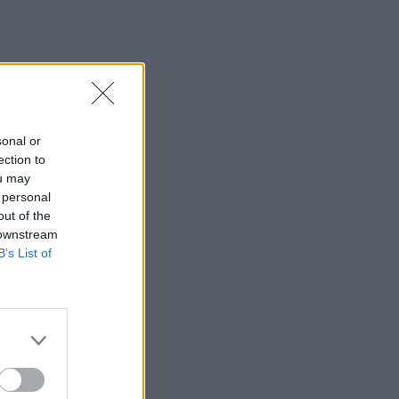
sonal or
ection to
ou may
 personal
out of the
 downstream
B’s List of