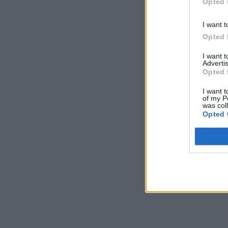
Opted 
I want t
Opted 
I want 
Advertis
Opted 
I want t
of my P
was col
Opted 