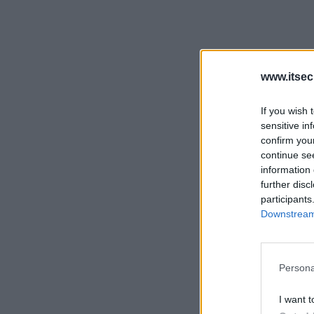
www.itsec
If you wish 
sensitive in
confirm you
continue se
information 
further disc
participants
Downstream 
Persona
I want t