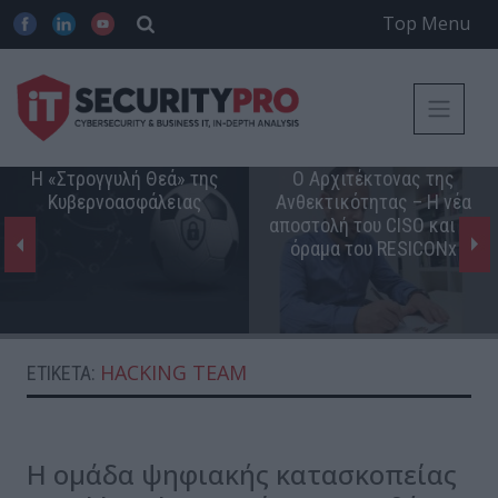
Top Menu
Η «Στρογγυλή Θεά» της
Ο Αρχιτέκτονας της
Κυβερνοασφάλειας
Ανθεκτικότητας – Η νέα
αποστολή του CISO και το
όραμα του RESICONx
HACKING TEAM
ΕΤΙΚΈΤΑ:
Η ομάδα ψηφιακής κατασκοπείας