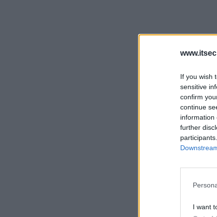
www.itsec
If you wish 
sensitive in
confirm you
continue se
information 
further disc
participants
Downstream 
Persona
I want t