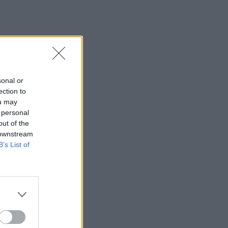
sonal or
ection to
ou may
 personal
out of the
 downstream
B’s List of