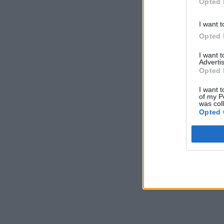
Opted 
I want t
Opted 
I want 
Advertis
Opted 
I want t
of my P
was col
Opted 